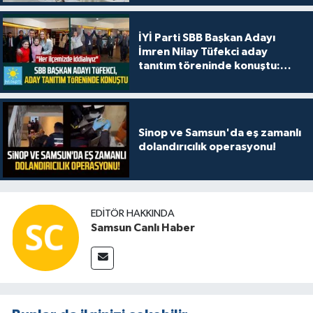
İYİ Parti SBB Başkan Adayı
İmren Nilay Tüfekci aday
tanıtım töreninde konuştu:
"Her ilçemizde iddialıyız"
Sinop ve Samsun'da eş zamanlı
dolandırıcılık operasyonu!
EDITÖR HAKKINDA
Samsun Canlı Haber