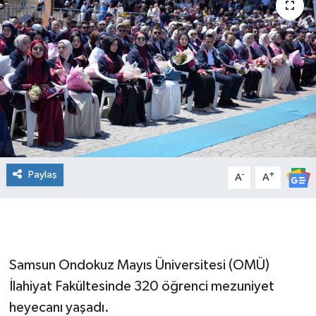
Manşet Haberi
Paylaş
-
+
A
A
Samsun Ondokuz Mayıs Üniversitesi (OMÜ)
İlahiyat Fakültesinde 320 öğrenci mezuniyet
heyecanı yaşadı.