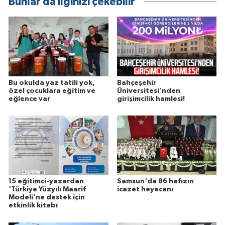
Bunlar da ilginizi çekebilir
Bu okulda yaz tatili yok,
Bahçeşehir
özel çocuklara eğitim ve
Üniversitesi'nden
eğlence var
girişimcilik hamlesi!
15 eğitimci-yazardan
Samsun'da 86 hafızın
'Türkiye Yüzyılı Maarif
icazet heyecanı
Modeli'ne destek için
etkinlik kitabı