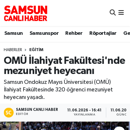
Samsun
Samsun Nöbetçi Eczaneler
Samsun
Samsunspor
Rehber
Röportajlar
Ge
Samsunspor
Samsun Hava Durumu
HABERLER
EĞITIM
Sokak Röportajları
Samsun Namaz Vakitleri
OMÜ İlahiyat Fakültesi'nde
Genel
Samsun Trafik Yoğunluk Haritası
mezuniyet heyecanı
Dünya
Süper Lig Puan Durumu ve Fikstür
Samsun Ondokuz Mayıs Üniversitesi (OMÜ)
İlahiyat Fakültesinde 320 öğrenci mezuniyet
Eğitim
Tüm Manşetler
heyecanı yaşadı.
SAMSUN CANLI HABER
Sağlık
Son Dakika Haberleri
11.06.2026 - 16:41
11.06.2026
EDITÖR
YAYINLANMA
GÜNCE
Yemek
Haber Arşivi