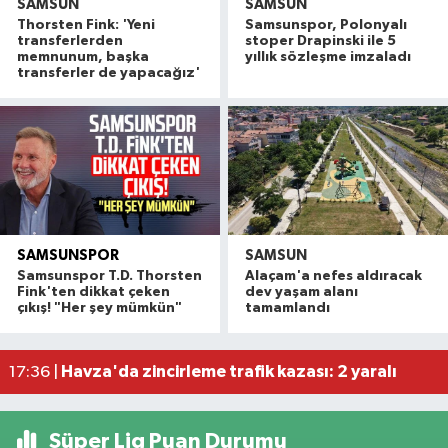
SAMSUN
SAMSUN
Thorsten Fink: 'Yeni
Samsunspor, Polonyalı
transferlerden
stoper Drapinski ile 5
memnunum, başka
yıllık sözleşme imzaladı
transferler de yapacağız'
SAMSUNSPOR
SAMSUN
Alaçam çileği reçel oldu: Hedef coğrafi işaret ve
20:16 |
Samsunspor T.D. Thorsten
Alaçam'a nefes aldıracak
Hafif ticari araç ile motosiklet çarpıştı: 1 yaralı
19:06 |
Fink'ten dikkat çeken
dev yaşam alanı
çıkış! "Her şey mümkün"
tamamlandı
Otomobille motosiklet çarpıştı: 1 yaralı
17:59 |
Rapçi Keskin mahkemece serbest bırakıldı
17:54 |
Havza'da zincirleme trafik kazası: 2 yaralı
17:36 |
Süper Lig Puan Durumu