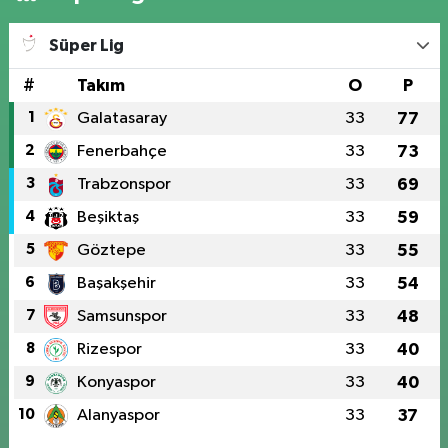
Süper Lig
#
Takım
O
P
1
Galatasaray
33
77
2
Fenerbahçe
33
73
3
Trabzonspor
33
69
4
Beşiktaş
33
59
5
Göztepe
33
55
6
Başakşehir
33
54
7
Samsunspor
33
48
8
Rizespor
33
40
9
Konyaspor
33
40
10
Alanyaspor
33
37