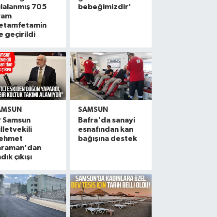
lalanmış 705
bebeğimizdir'
ram
etamfetamin
e geçirildi
AMSUN
SAMSUN
P Samsun
Bafra'da sanayi
lletvekili
esnafından kan
ehmet
bağışına destek
araman'dan
ndık çıkışı