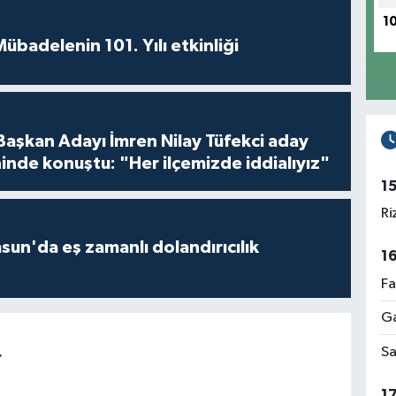
1
badelenin 101. Yılı etkinliği
 Başkan Adayı İmren Nilay Tüfekci aday
inde konuştu: "Her ilçemizde iddialıyız"
1
Ri
un'da eş zamanlı dolandırıcılık
1
Fa
Ga
Sa
r
1