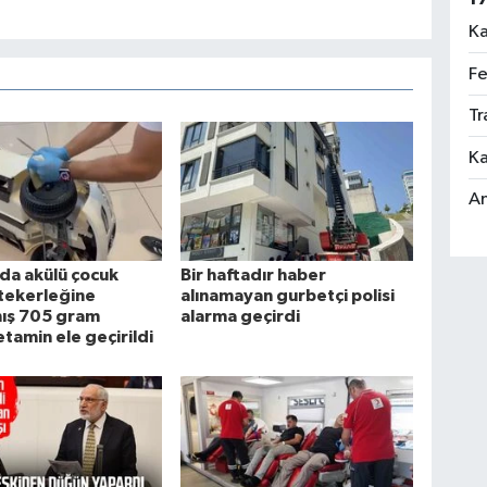
Ka
Fe
Tr
Ka
An
da akülü çocuk
Bir haftadır haber
 tekerleğine
alınamayan gurbetçi polisi
mış 705 gram
alarma geçirdi
amin ele geçirildi