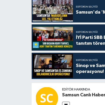
EDITÖRÜN SEÇTIĞI
Samsun'da 'Mü
EDITÖRÜN SEÇTIĞI
İYİ Parti SBB
tanıtım tören
EDITÖRÜN SEÇTIĞI
Sinop ve Sams
operasyonu!
EDITÖR HAKKINDA
Samsun Canlı Habe