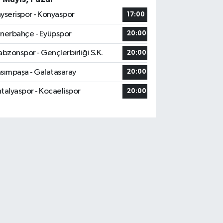
yserispor - Konyaspor
17:00
nerbahçe - Eyüpspor
20:00
abzonspor - Gençlerbirliği S.K.
20:00
sımpaşa - Galatasaray
20:00
talyaspor - Kocaelispor
20:00