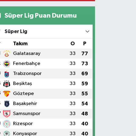
Süper Lig Puan Durumu
Süper Lig
#
Takım
O
P
1
Galatasaray
33
77
2
Fenerbahçe
33
73
3
Trabzonspor
33
69
4
Beşiktaş
33
59
5
Göztepe
33
55
6
Başakşehir
33
54
7
Samsunspor
33
48
8
Rizespor
33
40
9
Konyaspor
33
40