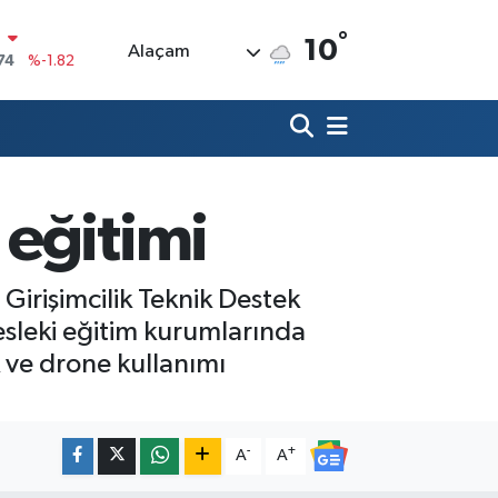
°
10
Alaçam
20
%0.02
90
%0.19
80
%0.18
9000
%0.19
 eğitimi
0
,00
%0
N
74
%-1.82
Girişimcilik Teknik Destek
sleki eğitim kurumlarında
 ve drone kullanımı
-
+
A
A