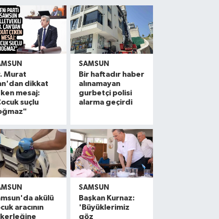
AMSUN
SAMSUN
. Murat
Bir haftadır haber
n'dan dikkat
alınamayan
ken mesaj:
gurbetçi polisi
ocuk suçlu
alarma geçirdi
oğmaz"
AMSUN
SAMSUN
amsun'da akülü
Başkan Kurnaz:
cuk aracının
'Büyüklerimiz
kerleğine
göz