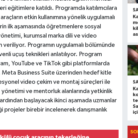
eri eğitimlere katıldı. Programda katılımcılara
S
Ka
al araçların etkin kullanımına yönelik uygulamalı
m
lerin ilk aşamasında öğretmenlere sosyal
ki
as
önetimi, kurumsal marka dili ve video
im veriliyor. Programın uygulamalı bölümünde
enli uçuş teknikleri anlatılıyor. Program
am, YouTube ve TikTok gibi platformlarda
a, Meta Business Suite üzerinden hedef kitle
syonel video çekim ve montaj süreçleri ile
S
K
n yönetimi ve mentorluk alanlarında yetkinlik
k
 ardından başlayacak ikinci aşamada uzmanlar
te
Sa
i projeler birebir incelenerek danışmanlık
iç
SO
ülü çocuk aracının tekerleğine