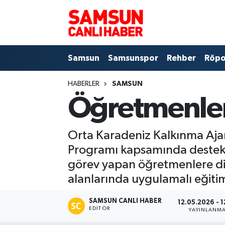
Samsun
Samsun Nöbetçi Eczaneler
Samsun
Samsunspor
Rehber
Röpo
Samsunspor
Samsun Hava Durumu
HABERLER
SAMSUN
Sokak Röportajları
Samsun Namaz Vakitleri
Öğretmenler
Genel
Samsun Trafik Yoğunluk Haritası
Orta Karadeniz Kalkınma Ajans
Dünya
Süper Lig Puan Durumu ve Fikstür
Programı kapsamında destekle
görev yapan öğretmenlere diji
Eğitim
Tüm Manşetler
alanlarında uygulamalı eğitiml
Sağlık
Son Dakika Haberleri
SAMSUN CANLI HABER
12.05.2026 - 1
EDITÖR
YAYINLANM
Yemek
Haber Arşivi