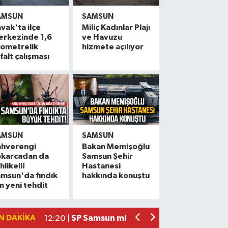
AMSUN
SAMSUN
vak'ta ilçe
Miliç Kadınlar Plajı
erkezinde 1,6
ve Havuzu
lometrelik
hizmete açılıyor
falt çalışması
AMSUN
SAMSUN
ahverengi
Bakan Memişoğlu
okarcadan da
Samsun Şehir
Dr. Murat Çan'dan dikkat çeken mesaj
13:03 |
hlikeli!
Hastanesi
msun'da fındık
hakkında konuştu
Bir haftadır haber alınamayan gurbetçi 
12:41 |
in yeni tehdit
Samsun'da akülü çocuk aracının teker
12:34 |
Başkan Kurnaz: 'Büyüklerimiz göz beb
12:20 |
N DAKIKA
SP Samsun milletvekili Mehmet Karaman
12:20 |