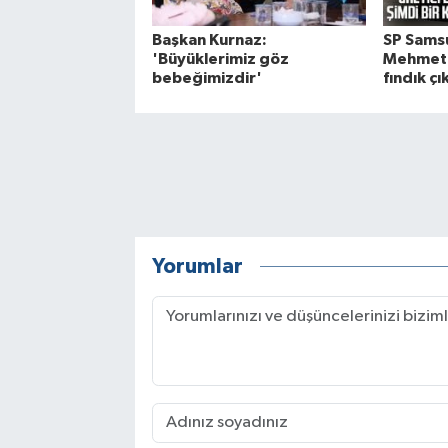
Başkan Kurnaz:
SP Samsu
'Büyüklerimiz göz
Mehmet
bebeğimizdir'
fındık çık
Yorumlar