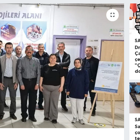
S
Dr
Ça
çe
"Ç
d
S
S
ço
te