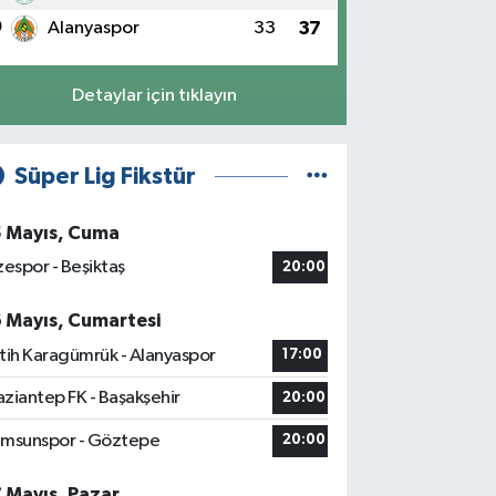
0
Alanyaspor
33
37
Detaylar için tıklayın
Süper Lig Fikstür
5 Mayıs, Cuma
zespor - Beşiktaş
20:00
6 Mayıs, Cumartesi
tih Karagümrük - Alanyaspor
17:00
ziantep FK - Başakşehir
20:00
msunspor - Göztepe
20:00
7 Mayıs, Pazar