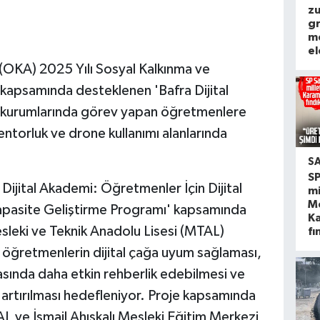
zu
g
m
el
 (OKA) 2025 Yılı Sosyal Kalkınma ve
 kapsamında desteklenen 'Bafra Dijital
m kurumlarında görev yapan öğretmenlere
mentorluk ve drone kullanımı alanlarında
S
S
ijital Akademi: Öğretmenler İçin Dijital
mi
M
apasite Geliştirme Programı' kapsamında
K
sleki ve Teknik Anadolu Lisesi (MTAL)
fı
le öğretmenlerin dijital çağa uyum sağlaması,
ında daha etkin rehberlik edebilmesi ve
nin artırılması hedefleniyor. Proje kapsamında
L ve İsmail Ahıskalı Mesleki Eğitim Merkezi