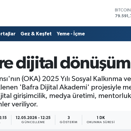
DOLAR
45,436
EURO
53,386
rtajlar
Gez & Keşfet
Yeme - İçme
STERLİN
61,603
G.ALTIN
6862,0
e dijital dönüşüm
BİST10
14.598
BITCOI
79.591,
ı'nın (OKA) 2025 Yılı Sosyal Kalkınma ve 
nen 'Bafra Dijital Akademi' projesiyle me
tal girişimcilik, medya üretimi, mentorluk
er veriliyor.
2:15
12.05.2026 - 12:25
3
1 DK
A
GÜNCELLEME
GÖSTERIM
OKUNMA SÜRESI