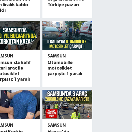
n liralık kablo
Türkiye pazarı
ldı
AMSUN
SAMSUN
msun'da hafif
Otomobille
cari araç ile
motosiklet
otosiklet
çarpıştı: 1 yaralı
rpıştı: 1 yaralı
AMSUN
SAMSUN
pçi Keskin
Havza'da