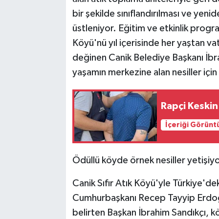
bir şekilde sınıflandırılması ve yen
üstleniyor. Eğitim ve etkinlik program
Köyü'nü yıl içerisinde her yaştan 
değinen Canik Belediye Başkanı İbrah
yaşamın merkezine alan nesiller içi
Rapçi Keskin
İçeriği Görünt
Ödüllü köyde örnek nesiller yetişiy
Canik Sıfır Atık Köyü'yle Türkiye'dek
Cumhurbaşkanı Recep Tayyip Erdoğa
belirten Başkan İbrahim Sandıkçı, kö