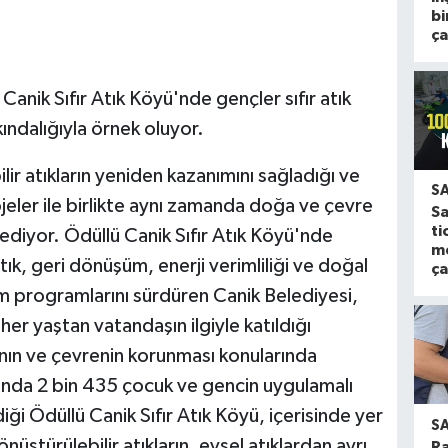
bi
ça
anik Sıfır Atık Köyü'nde gençler sıfır atık
kındalığıyla örnek oluyor.
lir atıkların yeniden kazanımını sağladığı ve
S
eler ile birlikte aynı zamanda doğa ve çevre
Sa
ti
ediyor. Ödüllü Canik Sıfır Atık Köyü'nde
m
tık, geri dönüşüm, enerji verimliliği ve doğal
ça
m programlarını sürdüren Canik Belediyesi,
er yaştan vatandaşın ilgiyle katıldığı
oğanın ve çevrenin korunması konularında
rısında 2 bin 435 çocuk ve gencin uygulamalı
iği Ödüllü Canik Sıfır Atık Köyü, içerisinde yer
S
nüştürülebilir atıkların, evsel atıklardan ayrı
Ra