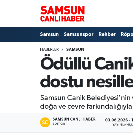
Samsun
Samsun Nöbetçi Eczaneler
Samsun
Samsunspor
Rehber
Röpo
Samsunspor
Samsun Hava Durumu
HABERLER
SAMSUN
Sokak Röportajları
Samsun Namaz Vakitleri
Ödüllü Canik
Genel
Samsun Trafik Yoğunluk Haritası
dostu nesille
Dünya
Süper Lig Puan Durumu ve Fikstür
Samsun Canik Belediyesi'nin Öd
Eğitim
Tüm Manşetler
doğa ve çevre farkındalığıyla
Sağlık
Son Dakika Haberleri
SAMSUN CANLI HABER
03.06.2026 - 
EDITÖR
YAYINLANM
Yemek
Haber Arşivi