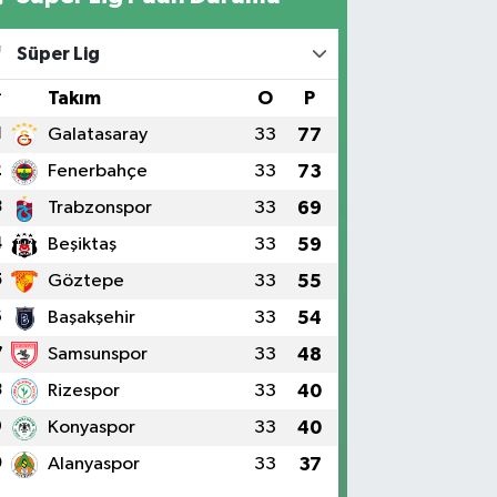
Süper Lig
#
Takım
O
P
1
Galatasaray
33
77
2
Fenerbahçe
33
73
3
Trabzonspor
33
69
4
Beşiktaş
33
59
5
Göztepe
33
55
6
Başakşehir
33
54
7
Samsunspor
33
48
8
Rizespor
33
40
9
Konyaspor
33
40
0
Alanyaspor
33
37