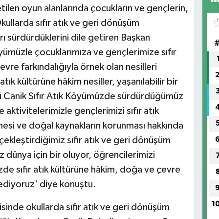
ilen oyun alanlarında çocukların ve gençlerin,
kullarda sıfır atık ve geri dönüşüm
rı sürdürdüklerini dile getiren Başkan
öyümüzle çocuklarımıza ve gençlerimize sıfır
vre farkındalığıyla örnek olan nesilleri
ık kültürüne hâkim nesiller, yaşanılabilir bir
lü Canik Sıfır Atık Köyümüzde sürdürdüğümüz
ktivitelerimizle gençlerimizi sıfır atık
enmesi ve doğal kaynakların korunması hakkında
çekleştirdiğimiz sıfır atık ve geri dönüşüm
 dünya için bir oluyor, öğrencilerimizi
zde sıfır atık kültürüne hâkim, doğa ve çevre
ediyoruz' diye konuştu.
1
sinde okullarda sıfır atık ve geri dönüşüm