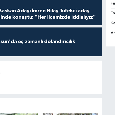
Fe
 Başkan Adayı İmren Nilay Tüfekci aday
Tr
inde konuştu: "Her ilçemizde iddialıyız"
Ka
An
un'da eş zamanlı dolandırıcılık
r