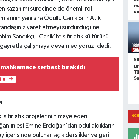
m
iden kazanımı sürecinde de önemli rol
se
larının yanı sıra Ödüllü Canik Sıfır Atık
vatandaşın ziyaret etmeyi sürdürdüğüne
im Sandıkçı, 'Canik'te sıfır atık kültürünü
n gayretle çalışmaya devam ediyoruz' dedi.
S
Dr
 mahkemece serbest bırakıldı
Tü
S
üle
or
i sıfır atık projelerini himaye eden
SO
n'ın eşi Emine Erdoğan'dan ödül aldıklarını
y içerisinde bulunan açık derslikler ve geri