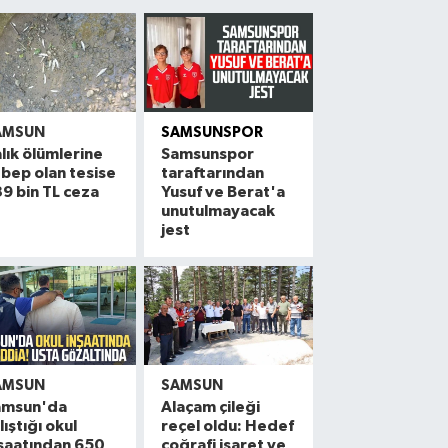
AMSUN
SAMSUNSPOR
lık ölümlerine
Samsunspor
bep olan tesise
taraftarından
9 bin TL ceza
Yusuf ve Berat'a
unutulmayacak
jest
AMSUN
SAMSUN
amsun'da
Alaçam çileği
lıştığı okul
reçel oldu: Hedef
şaatından 650
coğrafi işaret ve