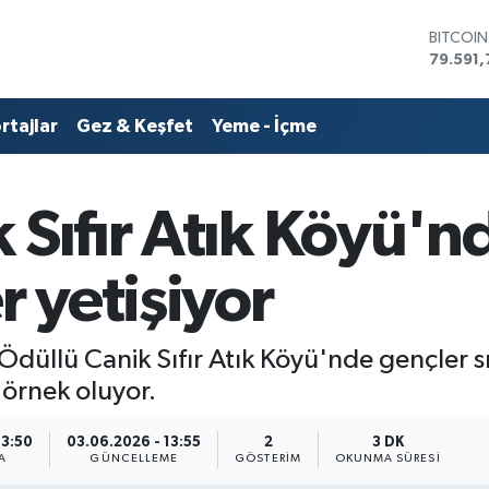
DOLAR
45,436
EURO
53,386
rtajlar
Gez & Keşfet
Yeme - İçme
STERLİN
61,603
G.ALTIN
6862,0
 Sıfır Atık Köyü'
BİST10
14.598
BITCOI
r yetişiyor
79.591,
üllü Canik Sıfır Atık Köyü'nde gençler sıfı
 örnek oluyor.
13:50
03.06.2026 - 13:55
2
3 DK
A
GÜNCELLEME
GÖSTERIM
OKUNMA SÜRESI