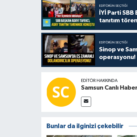
EDITÖRÜN SEÇTIĞI
İYİ Parti SBB
tanıtım tören
EDITÖRÜN SEÇTIĞI
Sinop ve Sams
operasyonu!
EDITÖR HAKKINDA
Samsun Canlı Habe
Bunlar da ilginizi çekebilir