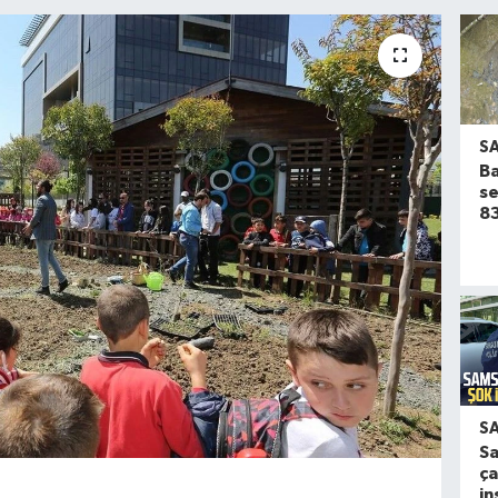
S
Ba
se
83
S
S
ça
in