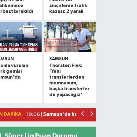
ahkemece
zincirleme trafik
rbest bırakıldı
kazası: 2 yaralı
AMSUN
SAMSUN
onla vurulan
Thorsten Fink:
rk gemisi
'Yeni
amsun'da
transferlerden
Balık ölümlerine sebep olan tesise 839
10:57 |
memnunum,
başka transferler
Samsunspor taraftarından Yusuf ve Be
10:33 |
de yapacağız'
Samsun'da çalıştığı okul inşaatından 65
10:29 |
Alaçam çileği reçel oldu: Hedef coğrafi
20:16 |
N DAKIKA
Samsun'da hafif ticari araç ile motosikl
19:06 |
Süper Lig Puan Durumu