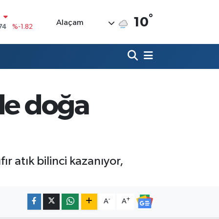
°
10
Alaçam
20
%0.02
90
%0.19
80
%0.18
9000
%0.19
nde doğa
0
,00
%0
N
74
%-1.82
r atık bilinci kazanıyor,
-
+
A
A