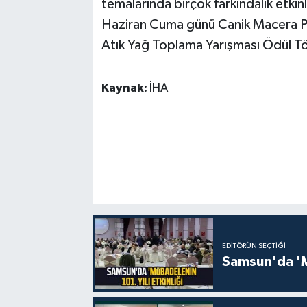
temalarında birçok farkındalık etkin
Haziran Cuma günü Canik Macera Pa
Atık Yağ Toplama Yarışması Ödül Tör
Kaynak:
İHA
EDITÖRÜN SEÇTIĞI
Samsun'da 'Mü