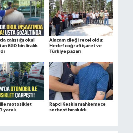
a çalıştığı okul
Alaçam çileği reçel oldu:
an 650 bin liralık
Hedef coğrafi işaret ve
ldı
Türkiye pazarı
lle motosiklet
Rapçi Keskin mahkemece
 1 yaralı
serbest bırakıldı