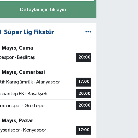
Detaylar için tıklayın
Süper Lig Fikstür
5 Mayıs, Cuma
zespor - Beşiktaş
20:00
6 Mayıs, Cumartesi
tih Karagümrük - Alanyaspor
17:00
ziantep FK - Başakşehir
20:00
msunspor - Göztepe
20:00
7 Mayıs, Pazar
yserispor - Konyaspor
17:00