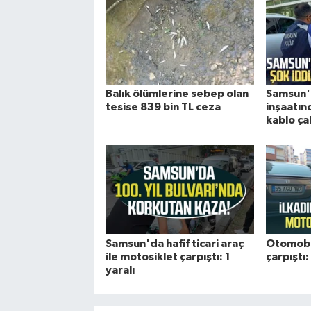
Balık ölümlerine sebep olan
Samsun'd
tesise 839 bin TL ceza
inşaatınd
kablo ça
Samsun'da hafif ticari araç
Otomobi
ile motosiklet çarpıştı: 1
çarpıştı:
yaralı