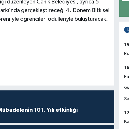
liği düzenleyen Canik Belediyesi, ayrıca 5
rkı'nda gerçekleştireceği 4. Dönem Bitkisel
eni'yle öğrencileri ödülleriyle buluşturacak.
1
Ri
1
Fa
Ga
Sa
badelenin 101. Yılı etkinliği
1
Ka