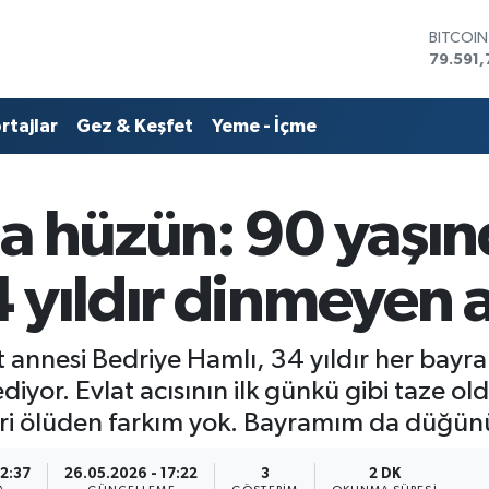
DOLAR
45,436
EURO
53,386
rtajlar
Gez & Keşfet
Yeme - İçme
STERLİN
61,603
G.ALTIN
6862,0
a hüzün: 90 yaşın
BİST10
14.598
BITCOI
 yıldır dinmeyen a
79.591,
 annesi Bedriye Hamlı, 34 yıldır her bayr
diyor. Evlat acısının ilk günkü gibi taze 
i ölüden farkım yok. Bayramım da düğünü
12:37
26.05.2026 - 17:22
3
2 DK