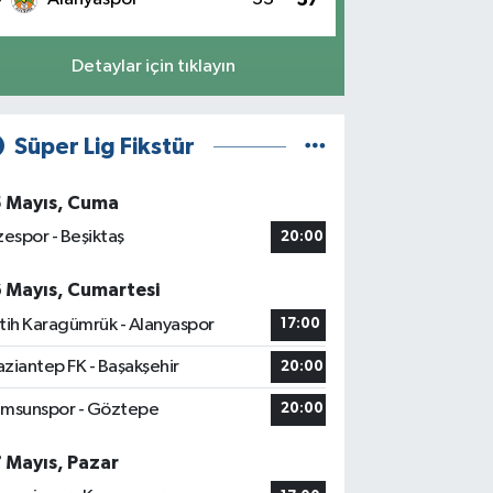
Detaylar için tıklayın
Süper Lig Fikstür
5 Mayıs, Cuma
zespor - Beşiktaş
20:00
6 Mayıs, Cumartesi
tih Karagümrük - Alanyaspor
17:00
ziantep FK - Başakşehir
20:00
msunspor - Göztepe
20:00
7 Mayıs, Pazar