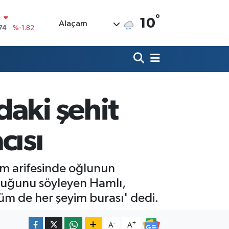
°
10
Alaçam
20
%0.02
90
%0.19
80
%0.18
9000
%0.19
daki şehit
0
,00
%0
N
cısı
74
%-1.82
am arifesinde oğlunun
olduğunu söyleyen Hamlı,
m de her şeyim burası' dedi.
-
+
A
A