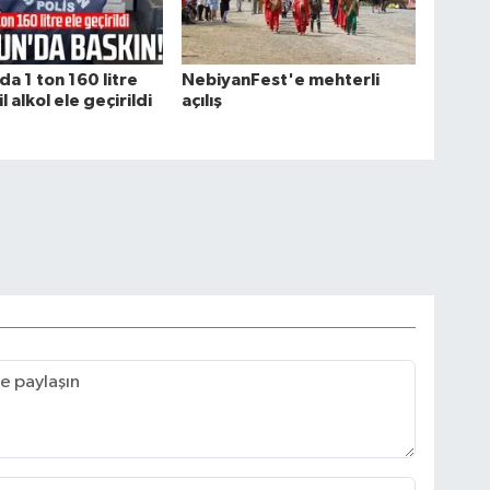
a 1 ton 160 litre
NebiyanFest'e mehterli
l alkol ele geçirildi
açılış