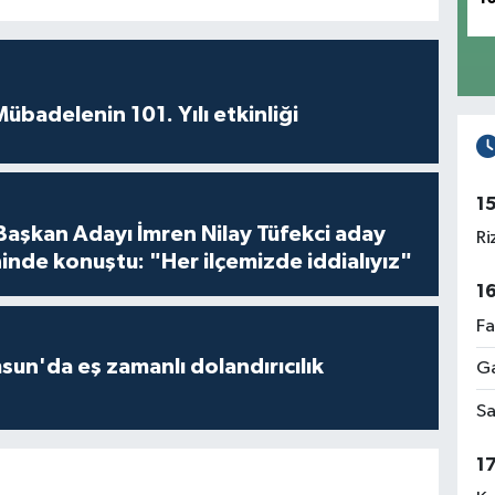
badelenin 101. Yılı etkinliği
1
 Başkan Adayı İmren Nilay Tüfekci aday
Ri
inde konuştu: "Her ilçemizde iddialıyız"
1
Fa
un'da eş zamanlı dolandırıcılık
Ga
Sa
1