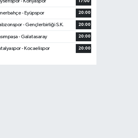
yserispor - Konyaspor
17:00
nerbahçe - Eyüpspor
20:00
abzonspor - Gençlerbirliği S.K.
20:00
sımpaşa - Galatasaray
20:00
talyaspor - Kocaelispor
20:00