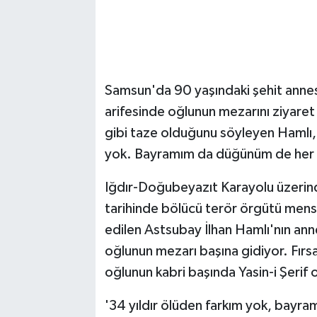
Samsun'da 90 yaşındaki şehit annes
arifesinde oğlunun mezarını ziyaret 
gibi taze olduğunu söyleyen Hamlı,
yok. Bayramım da düğünüm de her ş
Iğdır-Doğubeyazıt Karayolu üzerin
tarihinde bölücü terör örgütü mensu
edilen Astsubay İlhan Hamlı'nın ann
oğlunun mezarı başına gidiyor. Fırsa
oğlunun kabri başında Yasin-i Şerif 
'34 yıldır ölüden farkım yok, bayr