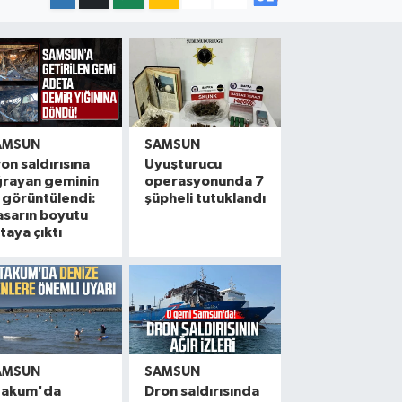
AMSUN
SAMSUN
on saldırısına
Uyuşturucu
ğrayan geminin
operasyonunda 7
i görüntülendi:
şüpheli tutuklandı
sarın boyutu
taya çıktı
AMSUN
SAMSUN
takum'da
Dron saldırısında