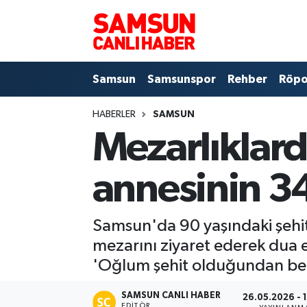
Samsun
Samsun Nöbetçi Eczaneler
Samsun
Samsunspor
Rehber
Röpo
Samsunspor
Samsun Hava Durumu
HABERLER
SAMSUN
Sokak Röportajları
Samsun Namaz Vakitleri
Mezarlıklard
Genel
Samsun Trafik Yoğunluk Haritası
annesinin 34
Dünya
Süper Lig Puan Durumu ve Fikstür
Samsun'da 90 yaşındaki şehit
Eğitim
Tüm Manşetler
mezarını ziyaret ederek dua e
Sağlık
Son Dakika Haberleri
'Oğlum şehit olduğundan ber
Yemek
Haber Arşivi
SAMSUN CANLI HABER
26.05.2026 - 
EDITÖR