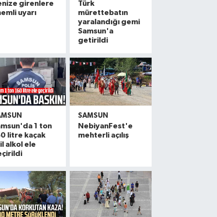
nize girenlere
Türk
emli uyarı
mürettebatın
yaralandığı gemi
Samsun'a
getirildi
AMSUN
SAMSUN
msun'da 1 ton
NebiyanFest'e
0 litre kaçak
mehterli açılış
il alkol ele
çirildi