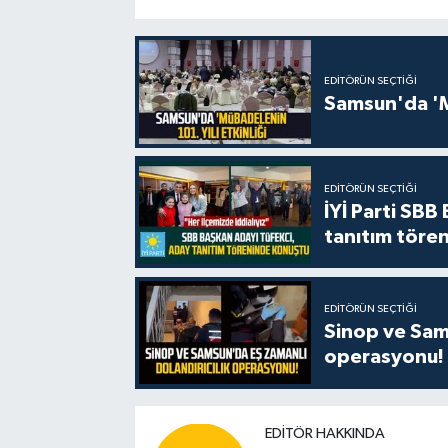
EDITÖRÜN SEÇTIĞI
Samsun'da 'Mü
EDITÖRÜN SEÇTIĞI
İYİ Parti SBB
tanıtım tören
EDITÖRÜN SEÇTIĞI
Sinop ve Sams
operasyonu!
EDITÖR HAKKINDA