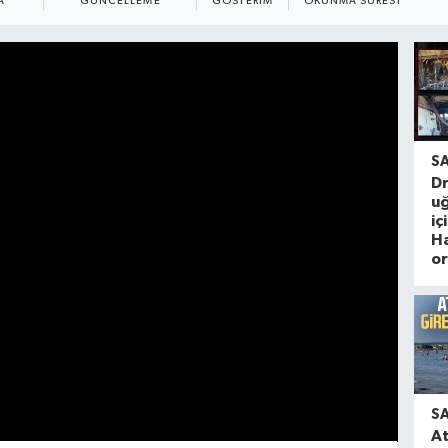
A
GÜNCELLEME
GÖSTERIM
OKUNMA SÜRESI
S
Dr
u
iç
Ha
or
S
A