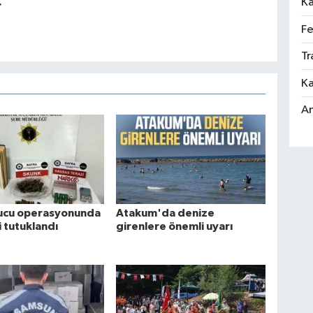
Ka
r
Fe
Tr
Ka
An
ucu operasyonunda
Atakum'da denize
i tutuklandı
girenlere önemli uyarı