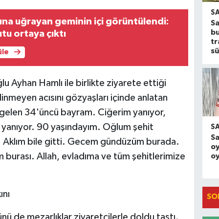
S
sına uğrayan geminin içi görüntülendi:
S
b
tu ortaya çıktı
tr
sü
üle
u Ayhan Hamlı ile birlikte ziyarete ettiği
dinmeyen acısını gözyaşları içinde anlatan
gelen 34'üncü bayram. Ciğerim yanıyor,
yanıyor. 90 yaşındayım. Oğlum şehit
S
S
. Aklım bile gitti. Gecem gündüzüm burada.
oy
urası. Allah, evladıma ve tüm şehitlerimize
oy
ını
SO
 de mezarlıklar ziyaretçilerle doldu taştı.