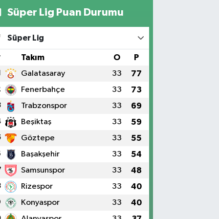
Süper Lig Puan Durumu
Süper Lig
#
Takım
O
P
1
Galatasaray
33
77
2
Fenerbahçe
33
73
3
Trabzonspor
33
69
4
Beşiktaş
33
59
5
Göztepe
33
55
6
Başakşehir
33
54
7
Samsunspor
33
48
8
Rizespor
33
40
9
Konyaspor
33
40
0
Alanyaspor
33
37