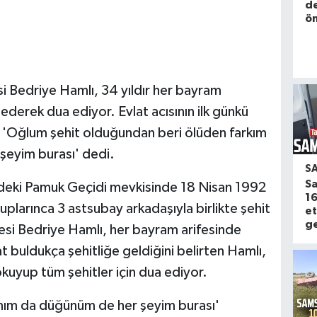
de
ön
i Bedriye Hamlı, 34 yıldır her bayram
ederek dua ediyor. Evlat acısının ilk günkü
 'Oğlum şehit olduğundan beri ölüden farkım
eyim burası' dedi.
S
Sa
deki Pamuk Geçidi mevkisinde 18 Nisan 1992
16
plarınca 3 astsubay arkadaşıyla birlikte şehit
et
ge
esi Bedriye Hamlı, her bayram arifesinde
t buldukça şehitliğe geldiğini belirten Hamlı,
okuyup tüm şehitler için dua ediyor.
amım da düğünüm de her şeyim burası'