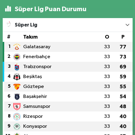
Süper Lig Puan Durumu
Süper Lig
#
Takım
O
P
1
Galatasaray
33
77
2
Fenerbahçe
33
73
3
Trabzonspor
33
69
4
Beşiktaş
33
59
5
Göztepe
33
55
6
Başakşehir
33
54
7
Samsunspor
33
48
8
Rizespor
33
40
9
Konyaspor
33
40