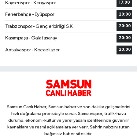
Kayserispor - Konyaspor
17:00
Fenerbahçe - Eyüpspor
20:00
Trabzonspor - Gençlerbirliği S.K.
20:00
Kasımpaşa - Galatasaray
20:00
Antalyaspor - Kocaelispor
20:00
Samsun Canlı Haber, Samsun haber ve son dakika gelişmelerini
hızlı doğrulama prensibiyle sunar. Samsunspor, trafik-hava
durumu, ekonomi-kültür ve yerel yaşam içeriklerinde güvenilir
kaynaklara ve resmî açıklamalara yer verir. Şehrin nabzını tutan
bağımsız haber sitesidir.