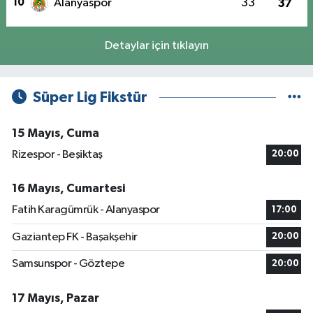
10
Alanyaspor
33
37
Detaylar için tıklayın
Süper Lig Fikstür
15 Mayıs, Cuma
Rizespor - Beşiktaş
20:00
16 Mayıs, Cumartesi
Fatih Karagümrük - Alanyaspor
17:00
Gaziantep FK - Başakşehir
20:00
Samsunspor - Göztepe
20:00
17 Mayıs, Pazar