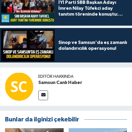
İYİ Parti SBB Başkan Adayı
İmren Nilay Tüfekci aday
tanıtım töreninde konuştu:
"Her ilçemizde iddialıyız"
Sinop ve Samsun'da eş zamanlı
dolandırıcılık operasyonu!
EDITÖR HAKKINDA
Samsun Canlı Haber
Bunlar da ilginizi çekebilir