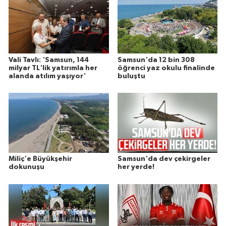
Vali Tavlı: 'Samsun, 144
Samsun'da 12 bin 308
milyar TL'lik yatırımla her
öğrenci yaz okulu finalinde
alanda atılım yaşıyor'
buluştu
Miliç'e Büyükşehir
Samsun'da dev çekirgeler
dokunuşu
her yerde!