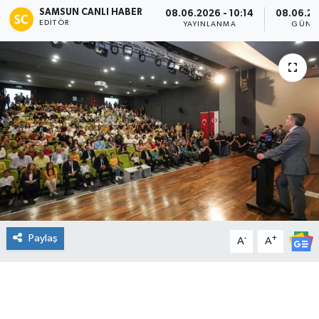
SAMSUN CANLI HABER
08.06.2026 - 10:14
08.06.20
EDITÖR
Manşet Haberi
YAYINLANMA
GÜNC
Paylaş
-
+
A
A