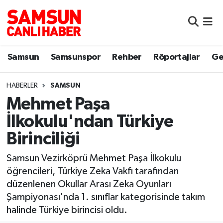
Samsun
Samsun Nöbetçi Eczaneler
Samsun
Samsunspor
Rehber
Röportajlar
Ge
Samsunspor
Samsun Hava Durumu
HABERLER
SAMSUN
Sokak Röportajları
Samsun Namaz Vakitleri
Mehmet Paşa
Genel
Samsun Trafik Yoğunluk Haritası
İlkokulu'ndan Türkiye
Birinciliği
Dünya
Süper Lig Puan Durumu ve Fikstür
Samsun Vezirköprü Mehmet Paşa İlkokulu
Eğitim
Tüm Manşetler
öğrencileri, Türkiye Zeka Vakfı tarafından
düzenlenen Okullar Arası Zeka Oyunları
Sağlık
Son Dakika Haberleri
Şampiyonası'nda 1. sınıflar kategorisinde takım
halinde Türkiye birincisi oldu.
Yemek
Haber Arşivi