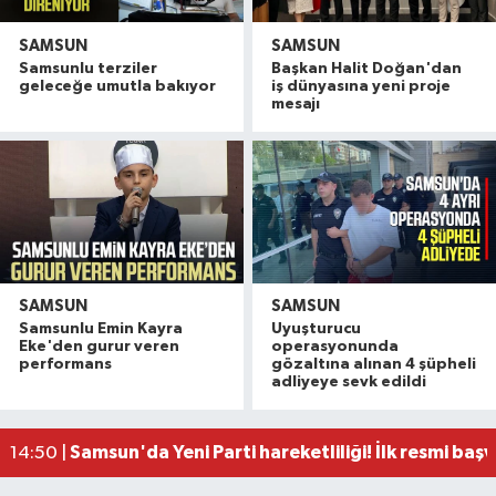
SAMSUN
SAMSUN
Samsunlu terziler
Başkan Halit Doğan'dan
geleceğe umutla bakıyor
iş dünyasına yeni proje
mesajı
SAMSUN
SAMSUN
Samsunlu Emin Kayra
Uyuşturucu
Vali Tavlı: 'Samsun, 144 milyar TL'lik yatırımla h
22:09 |
Eke'den gurur veren
operasyonunda
Samsun'da 12 bin 308 öğrenci yaz okulu finalind
17:16 |
performans
gözaltına alınan 4 şüpheli
adliyeye sevk edildi
Miliç'e Büyükşehir dokunuşu
15:59 |
Samsun'da dev çekirgeler her yerde!
15:46 |
Samsun'da Yeni Parti hareketliliği! İlk resmi başv
14:50 |