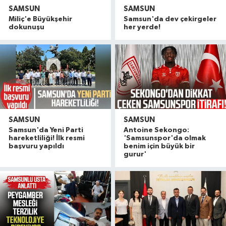
SAMSUN
SAMSUN
Miliç'e Büyükşehir
Samsun'da dev çekirgeler
dokunuşu
her yerde!
SAMSUN
SAMSUN
Samsun'da Yeni Parti
Antoine Sekongo:
hareketliliği! İlk resmi
'Samsunspor'da olmak
başvuru yapıldı
benim için büyük bir
gurur'