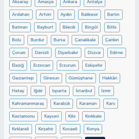
Aksaray
Amasya
Ankara
Antalya
Ardahan
Artvin
Aydın
Balıkesir
Bartın
Batman
Bayburt
Bilecik
Bingöl
Bitlis
Bolu
Burdur
Bursa
Çanakkale
Çankırı
Çorum
Denizli
Diyarbakır
Düzce
Edirne
Elazığ
Erzincan
Erzurum
Eskişehir
Gaziantep
Giresun
Gümüşhane
Hakkâri
Hatay
Iğdır
Isparta
İstanbul
İzmir
Kahramanmaraş
Karabük
Karaman
Kars
Kastamonu
Kayseri
Kilis
Kırıkkale
Kırklareli
Kırşehir
Kocaeli
Konya