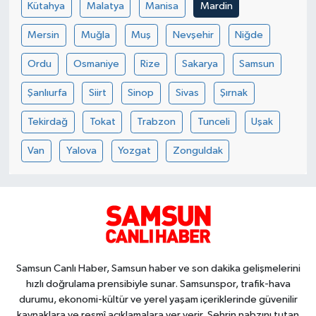
Kütahya
Malatya
Manisa
Mardin
Mersin
Muğla
Muş
Nevşehir
Niğde
Ordu
Osmaniye
Rize
Sakarya
Samsun
Şanlıurfa
Siirt
Sinop
Sivas
Şırnak
Tekirdağ
Tokat
Trabzon
Tunceli
Uşak
Van
Yalova
Yozgat
Zonguldak
Samsun Canlı Haber, Samsun haber ve son dakika gelişmelerini
hızlı doğrulama prensibiyle sunar. Samsunspor, trafik-hava
durumu, ekonomi-kültür ve yerel yaşam içeriklerinde güvenilir
kaynaklara ve resmî açıklamalara yer verir. Şehrin nabzını tutan