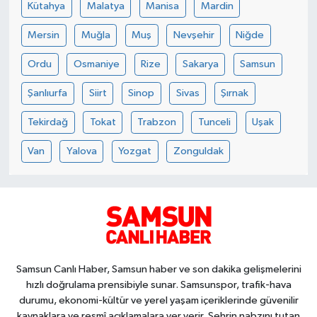
Kütahya
Malatya
Manisa
Mardin
Mersin
Muğla
Muş
Nevşehir
Niğde
Ordu
Osmaniye
Rize
Sakarya
Samsun
Şanlıurfa
Siirt
Sinop
Sivas
Şırnak
Tekirdağ
Tokat
Trabzon
Tunceli
Uşak
Van
Yalova
Yozgat
Zonguldak
Samsun Canlı Haber, Samsun haber ve son dakika gelişmelerini
hızlı doğrulama prensibiyle sunar. Samsunspor, trafik-hava
durumu, ekonomi-kültür ve yerel yaşam içeriklerinde güvenilir
kaynaklara ve resmî açıklamalara yer verir. Şehrin nabzını tutan