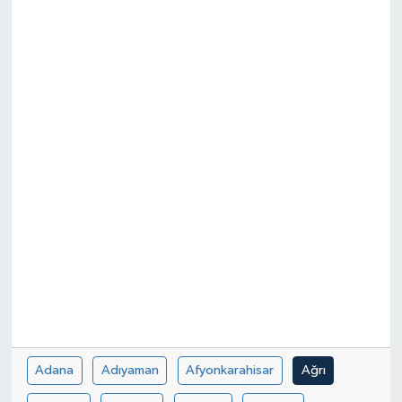
Manşet Haberi
Adana
Adıyaman
Afyonkarahisar
Ağrı