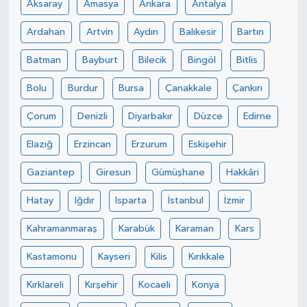
Aksaray
Amasya
Ankara
Antalya
Ardahan
Artvin
Aydın
Balıkesir
Bartın
Batman
Bayburt
Bilecik
Bingöl
Bitlis
Bolu
Burdur
Bursa
Çanakkale
Çankırı
Çorum
Denizli
Diyarbakır
Düzce
Edirne
Elazığ
Erzincan
Erzurum
Eskişehir
Gaziantep
Giresun
Gümüşhane
Hakkâri
Hatay
Iğdır
Isparta
İstanbul
İzmir
Kahramanmaraş
Karabük
Karaman
Kars
Kastamonu
Kayseri
Kilis
Kırıkkale
Kırklareli
Kırşehir
Kocaeli
Konya