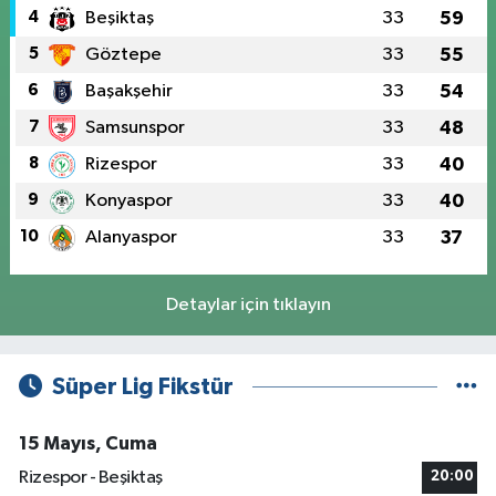
4
Beşiktaş
33
59
5
Göztepe
33
55
6
Başakşehir
33
54
7
Samsunspor
33
48
8
Rizespor
33
40
9
Konyaspor
33
40
10
Alanyaspor
33
37
Detaylar için tıklayın
Süper Lig Fikstür
15 Mayıs, Cuma
Rizespor - Beşiktaş
20:00