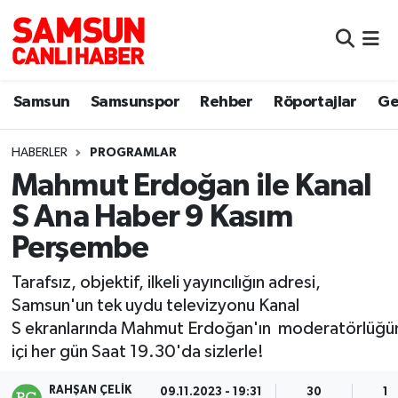
Samsun
Samsun Nöbetçi Eczaneler
Samsun
Samsunspor
Rehber
Röportajlar
Ge
Samsunspor
Samsun Hava Durumu
HABERLER
PROGRAMLAR
Sokak Röportajları
Samsun Namaz Vakitleri
Mahmut Erdoğan ile Kanal
Genel
Samsun Trafik Yoğunluk Haritası
S Ana Haber 9 Kasım
Perşembe
Dünya
Süper Lig Puan Durumu ve Fikstür
Tarafsız, objektif, ilkeli yayıncılığın adresi,
Eğitim
Tüm Manşetler
Samsun'un tek uydu televizyonu Kanal
S ekranlarında Mahmut Erdoğan'ın moderatörlüğü
Sağlık
Son Dakika Haberleri
içi her gün Saat 19.30'da sizlerle!
Yemek
Haber Arşivi
RAHŞAN ÇELIK
09.11.2023 - 19:31
30
13