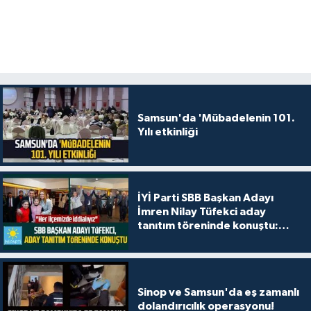
Samsun'da 'Mübadelenin 101.
Yılı etkinliği
İYİ Parti SBB Başkan Adayı
İmren Nilay Tüfekci aday
tanıtım töreninde konuştu:
"Her ilçemizde iddialıyız"
Sinop ve Samsun'da eş zamanlı
dolandırıcılık operasyonu!