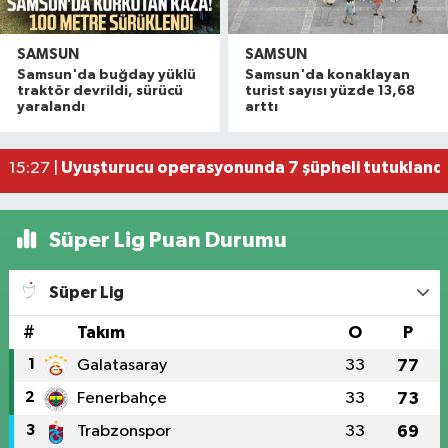
SAMSUN
SAMSUN
Havza'da 11 yıl 8 ay hapis cezasıyla aranan şahı
19:58 |
Samsun'da buğday yüklü
Samsun'da konaklayan
Dron saldırısına uğrayan geminin içi görüntülend
16:49 |
traktör devrildi, sürücü
turist sayısı yüzde 13,68
yaralandı
arttı
Samsunspor’dan Kasımpaşa karşısında ilk maçta 
16:40 |
Uyuşturucu operasyonunda 7 şüpheli tutukland
15:27 |
Atakum'da denize girenlere önemli uyarı
15:18 |
Süper Lig Puan Durumu
Süper Lig
#
Takım
O
P
1
Galatasaray
33
77
2
Fenerbahçe
33
73
3
Trabzonspor
33
69