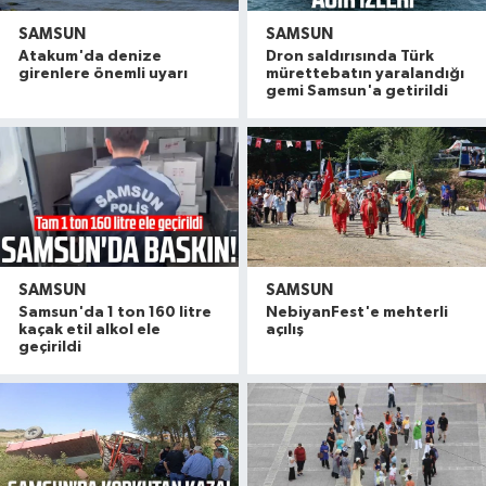
SAMSUN
SAMSUN
Atakum'da denize
Dron saldırısında Türk
girenlere önemli uyarı
mürettebatın yaralandığı
gemi Samsun'a getirildi
SAMSUN
SAMSUN
Samsun'da 1 ton 160 litre
NebiyanFest'e mehterli
kaçak etil alkol ele
açılış
geçirildi