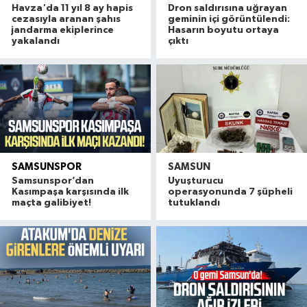
Havza'da 11 yıl 8 ay hapis
Dron saldırısına uğrayan
cezasıyla aranan şahıs
geminin içi görüntülendi:
jandarma ekiplerince
Hasarın boyutu ortaya
yakalandı
çıktı
SAMSUNSPOR
SAMSUN
Samsunspor’dan
Uyuşturucu
Kasımpaşa karşısında ilk
operasyonunda 7 şüpheli
maçta galibiyet!
tutuklandı