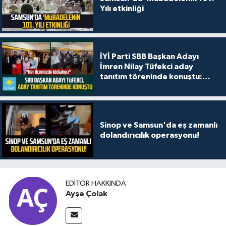
Yılı etkinliği
İYİ Parti SBB Başkan Adayı
İmren Nilay Tüfekci aday
tanıtım töreninde konuştu:
"Her ilçemizde iddialıyız"
Sinop ve Samsun'da eş zamanlı
dolandırıcılık operasyonu!
EDITÖR HAKKINDA
Ayşe Çolak