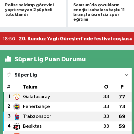
Polise saldırıp görevini
Samsun'da çocukların
NebiyanFest'te Selçuk Balcı konseri
08:52 |
yaptırmayan 2 şüpheli
enerjisi sahalara taştı: 11
İller Arası Muay Thai Açık Hava Turnuvası Samsu
22:58 |
tutuklandı
branşta ücretsiz spor
eğitimi
Konteyner ev alevlere teslim oldu
22:36 |
NebiyanFest başladı: 7 yaşındaki çocuktan nefe
19:59 |
20. Kunduz Yağlı Güreşleri'nde festival coşkusu
18:50 |
Süper Lig Puan Durumu
Süper Lig
#
Takım
O
P
1
Galatasaray
33
77
2
Fenerbahçe
33
73
3
Trabzonspor
33
69
4
Beşiktaş
33
59