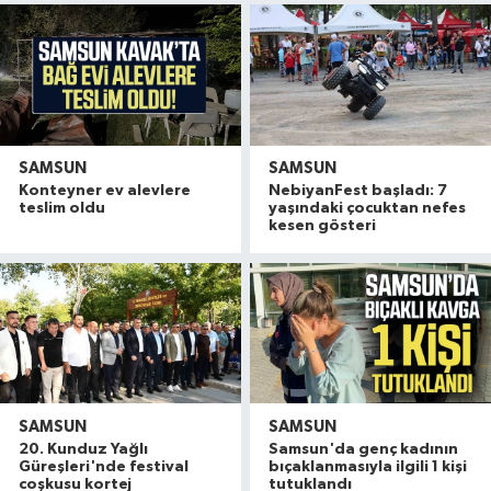
SAMSUN
SAMSUN
Konteyner ev alevlere
NebiyanFest başladı: 7
teslim oldu
yaşındaki çocuktan nefes
kesen gösteri
SAMSUN
SAMSUN
20. Kunduz Yağlı
Samsun'da genç kadının
Güreşleri'nde festival
bıçaklanmasıyla ilgili 1 kişi
coşkusu kortej
tutuklandı