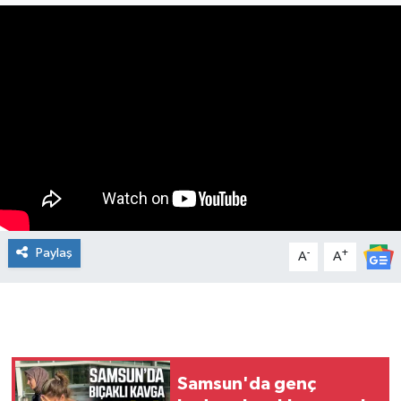
Manşet Haberi
Paylaş
-
+
A
A
Samsun'da genç