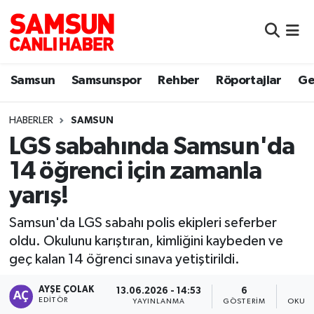
Samsun
Samsun Nöbetçi Eczaneler
Samsun
Samsunspor
Rehber
Röportajlar
Ge
Samsunspor
Samsun Hava Durumu
HABERLER
SAMSUN
Sokak Röportajları
Samsun Namaz Vakitleri
LGS sabahında Samsun'da
Genel
Samsun Trafik Yoğunluk Haritası
14 öğrenci için zamanla
yarış!
Dünya
Süper Lig Puan Durumu ve Fikstür
Samsun'da LGS sabahı polis ekipleri seferber
Eğitim
Tüm Manşetler
oldu. Okulunu karıştıran, kimliğini kaybeden ve
geç kalan 14 öğrenci sınava yetiştirildi.
Sağlık
Son Dakika Haberleri
AYŞE ÇOLAK
13.06.2026 - 14:53
6
EDITÖR
Yemek
Haber Arşivi
YAYINLANMA
GÖSTERIM
OKUNM