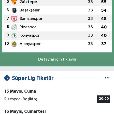
5
Göztepe
33
55
6
Başakşehir
33
54
7
Samsunspor
33
48
8
Rizespor
33
40
9
Konyaspor
33
40
10
Alanyaspor
33
37
Detaylar için tıklayın
Süper Lig Fikstür
15 Mayıs, Cuma
Rizespor - Beşiktaş
20:00
16 Mayıs, Cumartesi