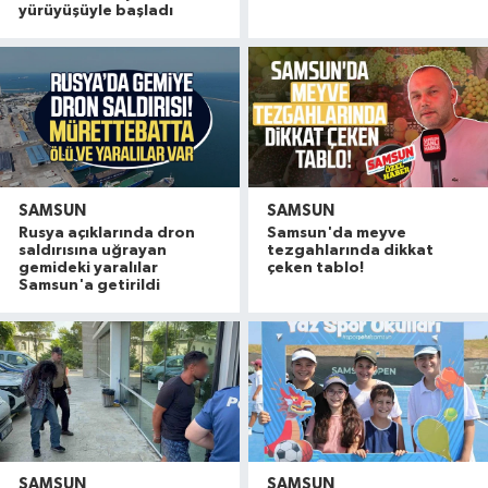
yürüyüşüyle başladı
SAMSUN
SAMSUN
Rusya açıklarında dron
Samsun'da meyve
saldırısına uğrayan
tezgahlarında dikkat
gemideki yaralılar
çeken tablo!
Samsun'a getirildi
SAMSUN
SAMSUN