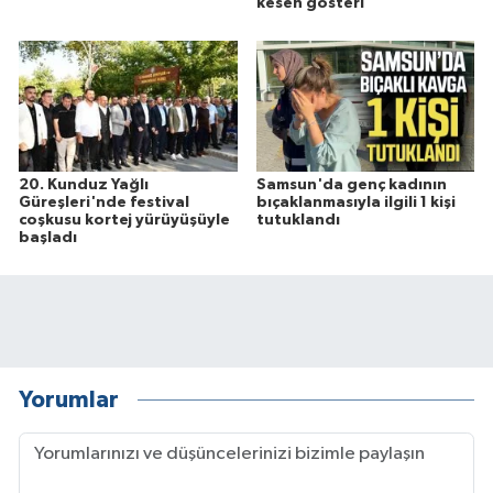
kesen gösteri
20. Kunduz Yağlı
Samsun'da genç kadının
Güreşleri'nde festival
bıçaklanmasıyla ilgili 1 kişi
coşkusu kortej yürüyüşüyle
tutuklandı
başladı
Yorumlar