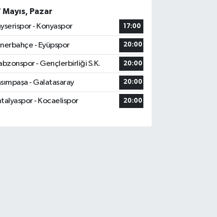
7 Mayıs, Pazar
yserispor - Konyaspor
17:00
nerbahçe - Eyüpspor
20:00
abzonspor - Gençlerbirliği S.K.
20:00
sımpaşa - Galatasaray
20:00
talyaspor - Kocaelispor
20:00