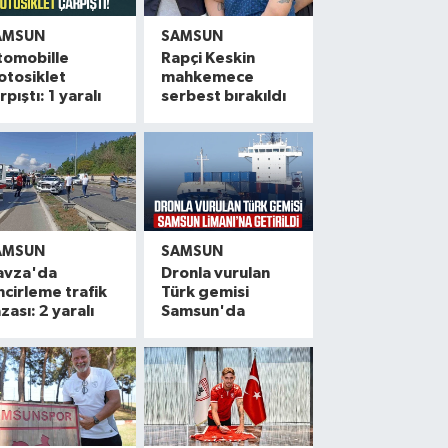
AMSUN
SAMSUN
tomobille
Rapçi Keskin
otosiklet
mahkemece
rpıştı: 1 yaralı
serbest bırakıldı
AMSUN
SAMSUN
avza'da
Dronla vurulan
ncirleme trafik
Türk gemisi
zası: 2 yaralı
Samsun'da