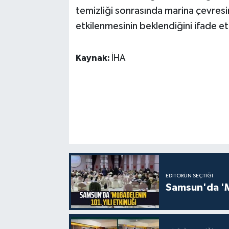
temizliği sonrasında marina çevres
etkilenmesinin beklendiğini ifade et
Kaynak:
İHA
EDITÖRÜN SEÇTIĞI
Samsun'da 'Mü