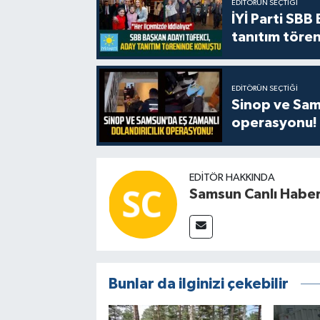
EDITÖRÜN SEÇTIĞI
İYİ Parti SBB
tanıtım tören
EDITÖRÜN SEÇTIĞI
Sinop ve Sams
operasyonu!
EDITÖR HAKKINDA
Samsun Canlı Habe
Bunlar da ilginizi çekebilir