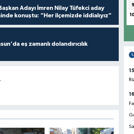
 Başkan Adayı İmren Nilay Tüfekci aday
1
inde konuştu: "Her ilçemizde iddialıyız"
un'da eş zamanlı dolandırıcılık
1
Ri
r
1
Fa
Ga
Sa