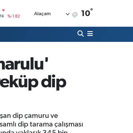
°
10
Alaçam
20
%0.02
90
%0.19
80
%0.18
9000
%0.19
marulu'
0
,00
%0
N
reküp dip
74
%-1.82
şan dip çamuru ve
samlı dip tarama çalışması
mında yaklaşık 345 bin