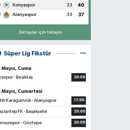
9
Konyaspor
33
40
0
Alanyaspor
33
37
Detaylar için tıklayın
Süper Lig Fikstür
5 Mayıs, Cuma
zespor - Beşiktaş
20:00
6 Mayıs, Cumartesi
tih Karagümrük - Alanyaspor
17:00
ziantep FK - Başakşehir
20:00
msunspor - Göztepe
20:00