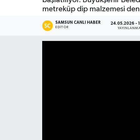
metreküp dip malzemesi deni
Manşet Haberi
SAMSUN CANLI HABER
24.05.2026 - 1
EDITÖR
YAYINLANM