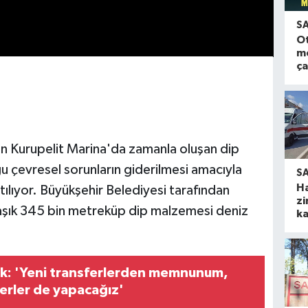
S
O
m
ça
n Kurupelit Marina'da zamanla oluşan dip
 çevresel sorunların giderilmesi amacıyla
S
H
ılıyor. Büyükşehir Belediyesi tarafından
zi
aşık 345 bin metreküp dip malzemesi deniz
ka
nk: 'Yeni transferlerden memnunum,
erler de yapacağız'