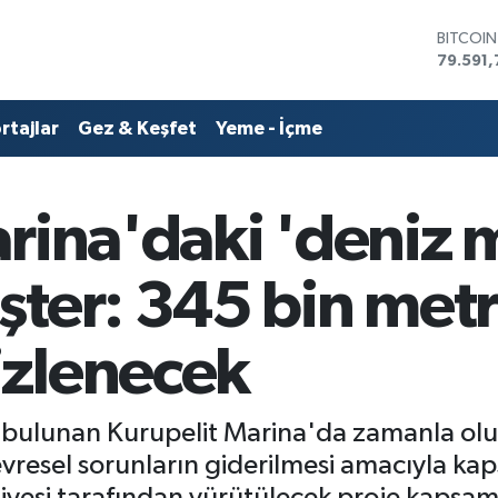
DOLAR
45,436
EURO
53,386
rtajlar
Gez & Keşfet
Yeme - İçme
STERLİN
61,603
G.ALTIN
6862,0
rina'daki 'deniz 
BİST10
14.598
BITCOI
şter: 345 bin met
79.591,
zlenecek
bulunan Kurupelit Marina'da zamanla olu
resel sorunların giderilmesi amacıyla kap
diyesi tarafından yürütülecek proje kapsa