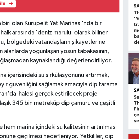
üle
S
Th
'Y
 biri olan Kurupelit Yat Marinası'nda bir
tr
m
alk arasında 'deniz marulu' olarak bilinen
ba
u, bölgedeki vatandaşların şikayetlerine
d
ın alanlarda yoğunlaşan yosun tabakasının,
ığlaşmadan kaynaklandığı değerlendiriliyor.
a içerisindeki su sirkülasyonunu artırmak,
ir güvenliğini sağlamak amacıyla dip tarama
S
ran'da ihalesi gerçekleştirilecek proje
Sa
aşık 345 bin metreküp dip çamuru ve çeşitli
T
Fi
çe
ş
e hem marina içindeki su kalitesinin artırılması
 önüne geçilmesi hedefleniyor. Yetkililer, dip