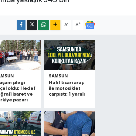
-
+
A
A
AMSUN
SAMSUN
açam çileği
Hafif ticari araç
çel oldu: Hedef
ile motosiklet
ğrafi işaret ve
çarpıştı: 1 yaralı
rkiye pazarı