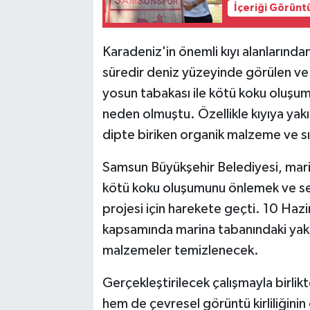
İçeriği Görünt
Karadeniz'in önemli kıyı alanlarından
süredir deniz yüzeyinde görülen ve h
yosun tabakası ile kötü koku oluşum
neden olmuştu. Özellikle kıyıya yak
dipte biriken organik malzeme ve s
Samsun Büyükşehir Belediyesi, marin
kötü koku oluşumunu önlemek ve sey
projesi için harekete geçti. 10 Hazi
kapsamında marina tabanındaki yakl
malzemeler temizlenecek.
Gerçekleştirilecek çalışmayla birlikt
hem de çevresel görüntü kirliliğinin