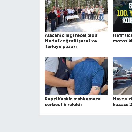
Alaçam çileği reçel oldu:
Hafif tica
Hedef coğrafi işaret ve
motosikle
Türkiye pazarı
Rapçi Keskin mahkemece
Havza'da
serbest bırakıldı
kazası: 2