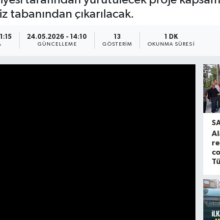
z tabanından çıkarılacak.
1:15
24.05.2026 - 14:10
13
1 DK
A
GÜNCELLEME
GÖSTERIM
OKUNMA SÜRESI
S
Al
re
co
Tü