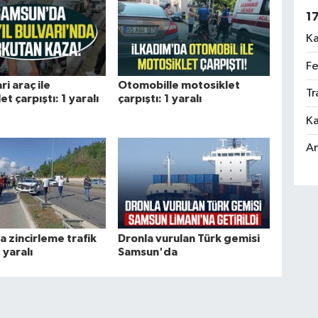
1
Ka
Fe
ri araç ile
Otomobille motosiklet
Tr
t çarpıştı: 1 yaralı
çarpıştı: 1 yaralı
Ka
An
 zincirleme trafik
Dronla vurulan Türk gemisi
 yaralı
Samsun'da