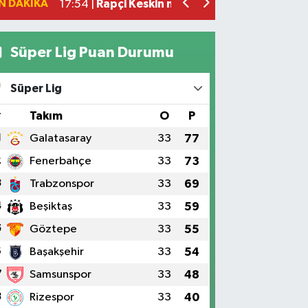
N DAKIKA
Havza'da zincirleme trafik kazası: 2 ya
17:36 |
Süper Lig Puan Durumu
Süper Lig
#
Takım
O
P
1
Galatasaray
33
77
2
Fenerbahçe
33
73
3
Trabzonspor
33
69
4
Beşiktaş
33
59
5
Göztepe
33
55
6
Başakşehir
33
54
7
Samsunspor
33
48
8
Rizespor
33
40