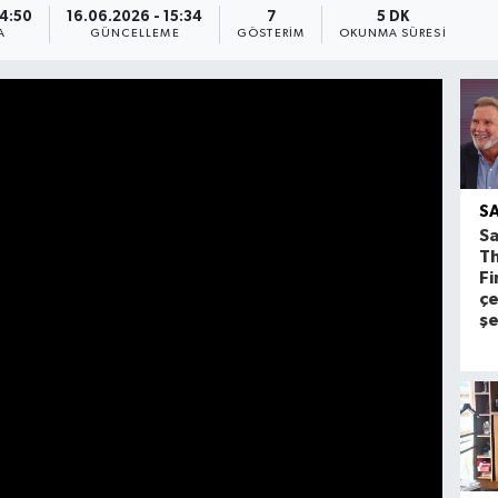
14:50
16.06.2026 - 15:34
7
5 DK
A
GÜNCELLEME
GÖSTERIM
OKUNMA SÜRESI
S
Sa
T
Fi
çe
ş