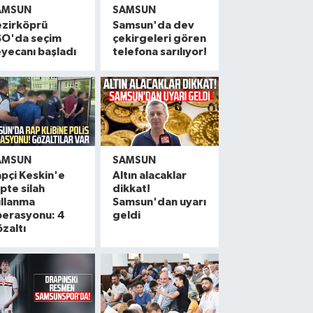
AMSUN
SAMSUN
ezirköprü
Samsun'da dev
SO'da seçim
çekirgeleri gören
yecanı başladı
telefona sarılıyor!
AMSUN
SAMSUN
pçi Keskin'e
Altın alacaklar
ipte silah
dikkat!
ullanma
Samsun'dan uyarı
perasyonu: 4
geldi
zaltı