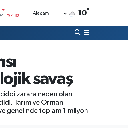
°
N
10
Alaçam
74
%-1.82
20
%0.02
90
%0.19
80
%0.18
ısı
9000
%0.19
0
lojik savaş
,00
%0
ciddi zarara neden olan
ildi. Tarım ve Orman
ye genelinde toplam 1 milyon