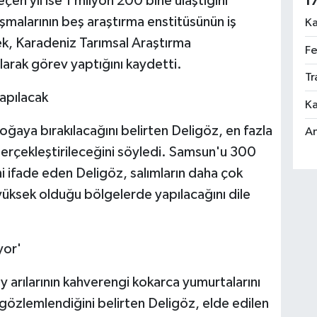
çen yıl ise 1 milyon 200 bine ulaştığını
1
lışmalarının beş araştırma enstitüsünün iş
Ka
ek, Karadeniz Tarımsal Araştırma
Fe
larak görev yaptığını kaydetti.
Tr
apılacak
Ka
doğaya bırakılacağını belirten Deligöz, en fazla
An
erçekleştirileceğini söyledi. Samsun'u 300
 ifade eden Deligöz, salımların daha çok
ksek olduğu bölgelerde yapılacağını dile
yor'
arılarının kahverengi kokarca yumurtalarını
gözlemlendiğini belirten Deligöz, elde edilen