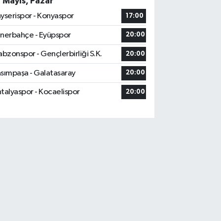
7 Mayıs, Pazar
yserispor - Konyaspor
17:00
nerbahçe - Eyüpspor
20:00
abzonspor - Gençlerbirliği S.K.
20:00
sımpaşa - Galatasaray
20:00
talyaspor - Kocaelispor
20:00