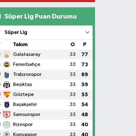
Süper Lig Puan Durumu
Süper Lig
#
Takım
O
P
1
Galatasaray
33
77
2
Fenerbahçe
33
73
3
Trabzonspor
33
69
4
Beşiktaş
33
59
5
Göztepe
33
55
6
Başakşehir
33
54
7
Samsunspor
33
48
8
Rizespor
33
40
9
Konyaspor
33
40