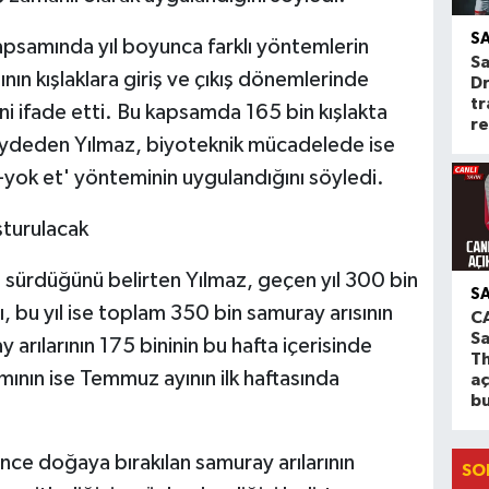
S
psamında yıl boyunca farklı yöntemlerin
S
ının kışlaklara giriş ve çıkış dönemlerinde
Dr
tr
ini ifade etti. Bu kapsamda 165 bin kışlakta
re
aydeden Yılmaz, biyoteknik mücadelede ise
-yok et' yönteminin uygulandığını söyledi.
şturulacak
a sürdüğünü belirten Yılmaz, geçen yıl 300 bin
S
ı, bu yıl ise toplam 350 bin samuray arısının
CA
S
y arılarının 175 bininin bu hafta içerisinde
Th
mının ise Temmuz ayının ilk haftasında
aç
b
ce doğaya bırakılan samuray arılarının
SO