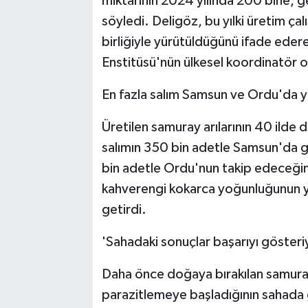
miktarının 2024 yılında 200 bine, ge
söyledi. Deligöz, bu yılki üretim ça
birliğiyle yürütüldüğünü ifade eder
Enstitüsü'nün ülkesel koordinatör o
En fazla salım Samsun ve Ordu'da y
Üretilen samuray arılarının 40 ilde 
salımın 350 bin adetle Samsun'da g
bin adetle Ordu'nun takip edeceğini
kahverengi kokarca yoğunluğunun yü
getirdi.
'Sahadaki sonuçlar başarıyı gösteri
Daha önce doğaya bırakılan samuray 
parazitlemeye başladığının sahada 