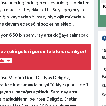
üsü öncülüğünde gerçekleştirildiğini belirten
1
tırmacılara teşekkür etti. Bu yıl geçen yıla
ldiğini kaydeden Yılmaz, biyolojik mücadele
de devam edeceğini sözlerine ekledi.
ilyon 650 bin samuray arısı doğaya salınacak'
1
v çekirgeleri gören telefona sarılıyor!
Ri
üle
1
Fa
tüsü Müdürü Doç. Dr. İlyas Deligöz,
cadele kapsamında bu yıl Türkiye genelinde 1
Ga
ya salınacağını açıkladı. Samuray arısı
Sa
 başladıklarını belirten Deligöz, üretim