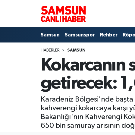
Samsun
Samsun Nöbetçi Eczaneler
Samsun
Samsunspor
Rehber
Röpo
Samsunspor
Samsun Hava Durumu
HABERLER
SAMSUN
Sokak Röportajları
Samsun Namaz Vakitleri
Kokarcanın 
Genel
Samsun Trafik Yoğunluk Haritası
getirecek: 1
Dünya
Süper Lig Puan Durumu ve Fikstür
Karadeniz Bölgesi'nde başta 
Eğitim
Tüm Manşetler
kahverengi kokarcaya karşı y
Sağlık
Son Dakika Haberleri
Bakanlığı'nın Kahverengi Kok
650 bin samuray arısının doğa
Yemek
Haber Arşivi