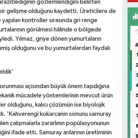
razitlediğinin gözlemlendiğini belirten
r gelişme olduğunu kaydetti. Üreticilere de
yapılan kontroller sırasında gri renge
talarının görülmesi hâlinde o bölgede
yledi. Yılmaz, griye dönen yumurtaların
enmiş olduğunu ve bu yumurtalardan faydalı
ldik'
korunması açısından büyük önem taşıdığına
mekanik mücadele yöntemlerinin mevcut ürün
ler olduğunu, kalıcı çözümün ise biyolojik
dı. 'Kahverengi kokarcanın sonunu samuray
ülen çalışmalarla zararlının popülasyonunun
ğini ifade etti. Samuray arılarının üretiminin