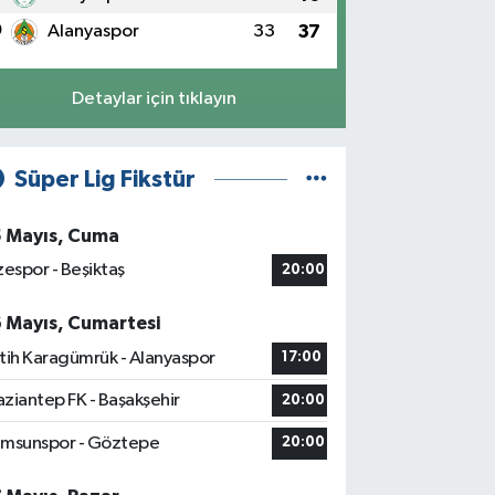
0
Alanyaspor
33
37
Detaylar için tıklayın
Süper Lig Fikstür
5 Mayıs, Cuma
zespor - Beşiktaş
20:00
6 Mayıs, Cumartesi
tih Karagümrük - Alanyaspor
17:00
ziantep FK - Başakşehir
20:00
msunspor - Göztepe
20:00