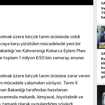
S
V
T
he
 olmak üzere birçok tarım ürününde ciddi
caya karşı yürütülen mücadelede yeni bir
kanlığı'nın Kahverengi Kokarca Eylem Planı
S
e toplam 1 milyon 650 bin samuray arısının
Ra
kl
k
o
 olmak üzere birçok tarım ürününe zarar veren
gö
n mücadele çalışmaları sürüyor. Tarım İl
n Bakanlığı tarafından hazırlanan
psamında mekanik, kimyasal, biyoteknik ve
 zamanlı olarak uygulandığını söyledi.