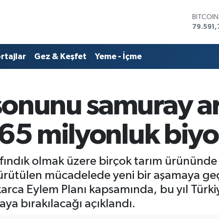
BITCOI
79.591,
DOLAR
45,436
rtajlar
Gez & Keşfet
Yeme - İçme
EURO
53,386
STERLİN
61,603
sonunu samuray ar
G.ALTIN
6862,0
BİST10
,65 milyonluk biyo
14.598
fındık olmak üzere birçok tarım ürününde 
ürütülen mücadelede yeni bir aşamaya geç
arca Eylem Planı kapsamında, bu yıl Türki
ya bırakılacağı açıklandı.