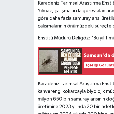
Karadeniz Tarımsal Araştırma Enstit
Yılmaz, çalışmalarda görev alan araş
göre daha fazla samuray arısı üreti
çalışmalarının önümüzdeki süreçte 
Enstitü Müdürü Deligöz: 'Bu yıl 1 m
Samsun'da de
İçeriği Görünt
Karadeniz Tarımsal Araştırma Ensti
kahverengi kokarcayla biyolojik mü
milyon 650 bin samuray arısının doğa
üretimine 2023 yılında 20 bin adetle