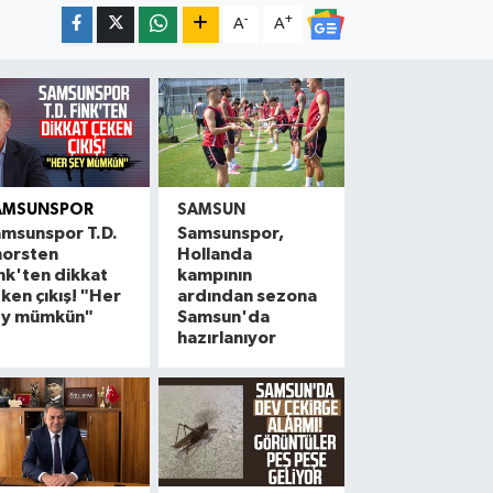
-
+
A
A
AMSUNSPOR
SAMSUN
msunspor T.D.
Samsunspor,
horsten
Hollanda
nk'ten dikkat
kampının
ken çıkış! "Her
ardından sezona
ey mümkün"
Samsun'da
hazırlanıyor