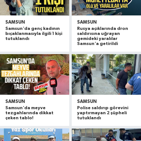
SAMSUN
SAMSUN
Samsun'da genç kadının
Rusya açıklarında dron
bıçaklanmasıyla ilgili 1 kişi
saldırısına uğrayan
tutuklandı
gemideki yaralılar
Samsun'a getirildi
SAMSUN
SAMSUN
Samsun'da meyve
Polise saldırıp görevini
tezgahlarında dikkat
yaptırmayan 2 şüpheli
çeken tablo!
tutuklandı