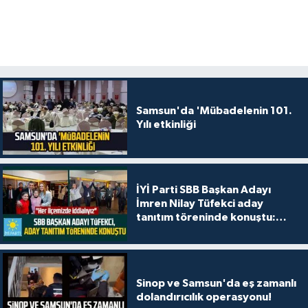
Samsun'da 'Mübadelenin 101.
Yılı etkinliği
İYİ Parti SBB Başkan Adayı
İmren Nilay Tüfekci aday
tanıtım töreninde konuştu:
"Her ilçemizde iddialıyız"
Sinop ve Samsun'da eş zamanlı
dolandırıcılık operasyonu!