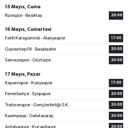
15 Mayıs, Cuma
Rizespor - Beşiktaş
20:00
16 Mayıs, Cumartesi
Fatih Karagümrük - Alanyaspor
17:00
Gaziantep FK - Başakşehir
20:00
Samsunspor - Göztepe
20:00
17 Mayıs, Pazar
Kayserispor - Konyaspor
17:00
Fenerbahçe - Eyüpspor
20:00
Trabzonspor - Gençlerbirliği S.K.
20:00
Kasımpaşa - Galatasaray
20:00
Antalyaspor - Kocaelispor
20:00