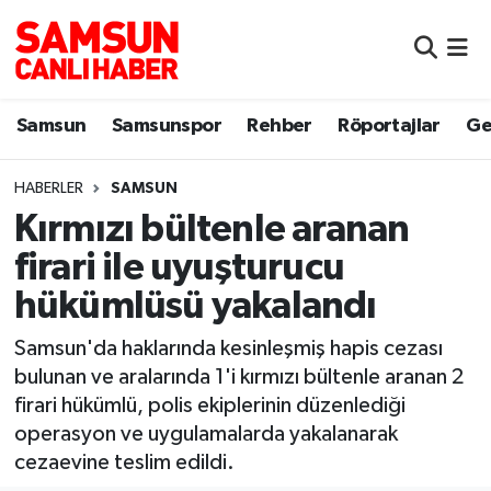
Samsun
Samsun Nöbetçi Eczaneler
Samsun
Samsunspor
Rehber
Röportajlar
Ge
Samsunspor
Samsun Hava Durumu
HABERLER
SAMSUN
Sokak Röportajları
Samsun Namaz Vakitleri
Kırmızı bültenle aranan
Genel
Samsun Trafik Yoğunluk Haritası
firari ile uyuşturucu
hükümlüsü yakalandı
Dünya
Süper Lig Puan Durumu ve Fikstür
Samsun'da haklarında kesinleşmiş hapis cezası
Eğitim
Tüm Manşetler
bulunan ve aralarında 1'i kırmızı bültenle aranan 2
firari hükümlü, polis ekiplerinin düzenlediği
Sağlık
Son Dakika Haberleri
operasyon ve uygulamalarda yakalanarak
cezaevine teslim edildi.
Yemek
Haber Arşivi