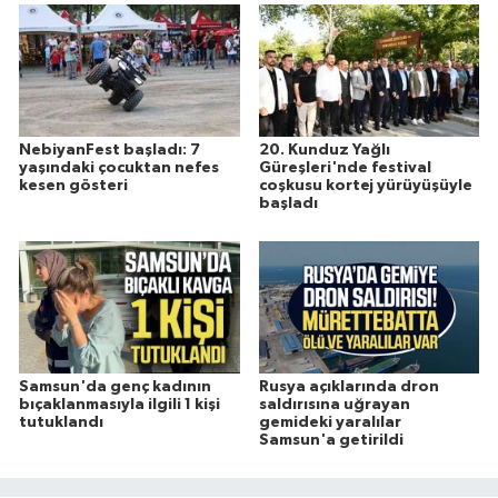
NebiyanFest başladı: 7
20. Kunduz Yağlı
yaşındaki çocuktan nefes
Güreşleri'nde festival
kesen gösteri
coşkusu kortej yürüyüşüyle
başladı
Samsun'da genç kadının
Rusya açıklarında dron
bıçaklanmasıyla ilgili 1 kişi
saldırısına uğrayan
tutuklandı
gemideki yaralılar
Samsun'a getirildi