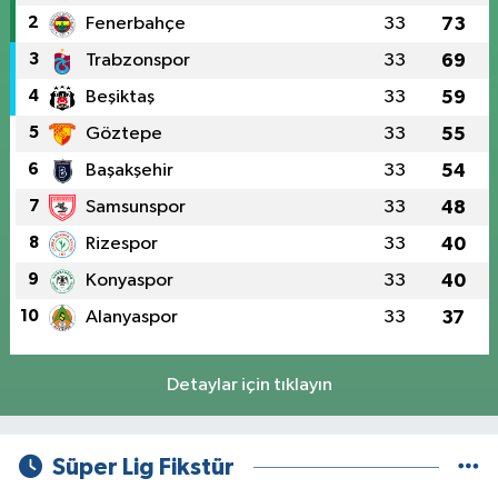
2
Fenerbahçe
33
73
3
Trabzonspor
33
69
4
Beşiktaş
33
59
5
Göztepe
33
55
6
Başakşehir
33
54
7
Samsunspor
33
48
8
Rizespor
33
40
9
Konyaspor
33
40
10
Alanyaspor
33
37
Detaylar için tıklayın
Süper Lig Fikstür