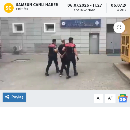
SAMSUN CANLI HABER
06.07.2026 - 11:27
06.07.202
EDITÖR
Manşet Haberi
YAYINLANMA
GÜNCE
Paylaş
-
+
A
A