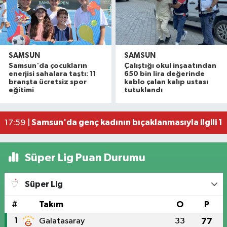
SAMSUN
SAMSUN
Samsun'da çocukların
Çalıştığı okul inşaatından
İller Arası Muay Thai Açık Hava Turnuvası Samsu
22:58 |
enerjisi sahalara taştı: 11
650 bin lira değerinde
Konteyner ev alevlere teslim oldu
22:36 |
branşta ücretsiz spor
kablo çalan kalıp ustası
eğitimi
tutuklandı
NebiyanFest başladı: 7 yaşındaki çocuktan nefe
19:59 |
20. Kunduz Yağlı Güreşleri'nde festival coşkusu
18:50 |
Samsun'da genç kadının bıçaklanmasıyla ilgili 1 k
17:59 |
Süper Lig Puan Durumu
Süper Lig
#
Takım
O
P
1
Galatasaray
33
77