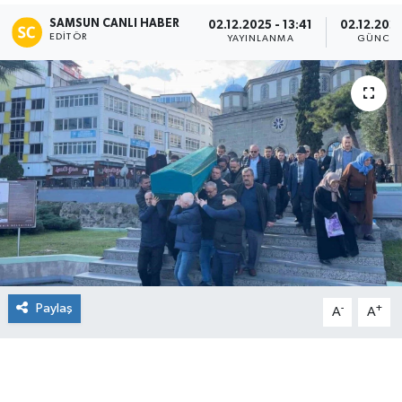
SAMSUN CANLI HABER
02.12.2025 - 13:41
02.12.2025
Manşet Haberi
EDITÖR
YAYINLANMA
GÜNCEL
Paylaş
-
+
A
A