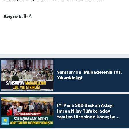
Kaynak:
İHA
Samsun'da 'Mübadelenin 101.
Yılı etkinliği
İYİ Parti SBB Başkan Adayı
İmren Nilay Tüfekci aday
tanıtım töreninde konuştu:
"Her ilçemizde iddialıyız"