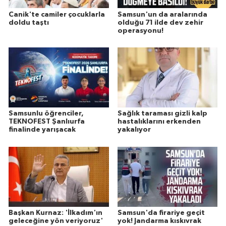
Canik'te camiler çocuklarla
Samsun'un da aralarında
doldu taştı
olduğu 71 ilde dev zehir
operasyonu!
Samsunlu öğrenciler,
Sağlık taraması gizli kalp
TEKNOFEST Şanlıurfa
hastalıklarını erkenden
finalinde yarışacak
yakalıyor
Başkan Kurnaz: 'İlkadım'ın
Samsun'da firariye geçit
geleceğine yön veriyoruz'
yok! Jandarma kıskıvrak