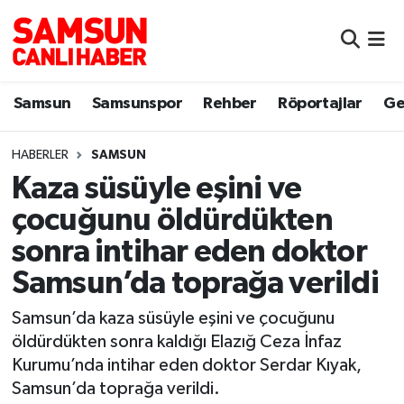
Samsun
Samsun Nöbetçi Eczaneler
Samsun
Samsunspor
Rehber
Röportajlar
Ge
Samsunspor
Samsun Hava Durumu
HABERLER
SAMSUN
Sokak Röportajları
Samsun Namaz Vakitleri
Kaza süsüyle eşini ve
Genel
Samsun Trafik Yoğunluk Haritası
çocuğunu öldürdükten
sonra intihar eden doktor
Dünya
Süper Lig Puan Durumu ve Fikstür
Samsun’da toprağa verildi
Eğitim
Tüm Manşetler
Samsun’da kaza süsüyle eşini ve çocuğunu
öldürdükten sonra kaldığı Elazığ Ceza İnfaz
Sağlık
Son Dakika Haberleri
Kurumu’nda intihar eden doktor Serdar Kıyak,
Samsun’da toprağa verildi.
Yemek
Haber Arşivi