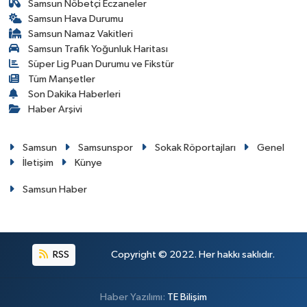
Samsun Nöbetçi Eczaneler
Samsun Hava Durumu
Samsun Namaz Vakitleri
Samsun Trafik Yoğunluk Haritası
Süper Lig Puan Durumu ve Fikstür
Tüm Manşetler
Son Dakika Haberleri
Haber Arşivi
Samsun
Samsunspor
Sokak Röportajları
Genel
İletişim
Künye
Samsun Haber
RSS
Copyright © 2022. Her hakkı saklıdır.
Haber Yazılımı:
TE Bilişim