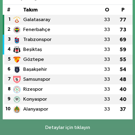
#
Takım
O
P
1
Galatasaray
33
77
2
Fenerbahçe
33
73
3
Trabzonspor
33
69
4
Beşiktaş
33
59
5
Göztepe
33
55
6
Başakşehir
33
54
7
Samsunspor
33
48
8
Rizespor
33
40
9
Konyaspor
33
40
10
Alanyaspor
33
37
Detaylar için tıklayın