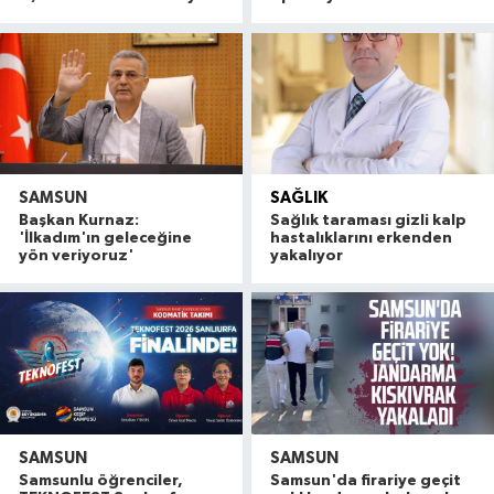
SAMSUN
SAĞLIK
Başkan Kurnaz:
Sağlık taraması gizli kalp
'İlkadım'ın geleceğine
hastalıklarını erkenden
yön veriyoruz'
yakalıyor
SAMSUN
SAMSUN
Samsunlu öğrenciler,
Samsun'da firariye geçit