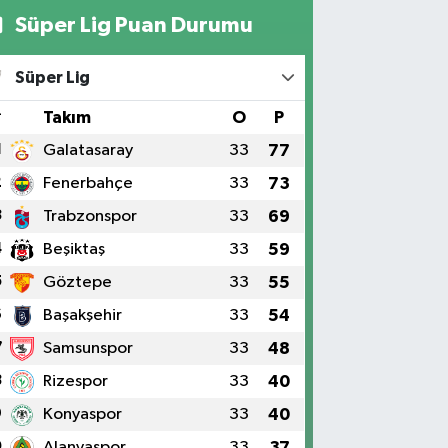
Süper Lig Puan Durumu
Süper Lig
#
Takım
O
P
1
Galatasaray
33
77
2
Fenerbahçe
33
73
3
Trabzonspor
33
69
4
Beşiktaş
33
59
5
Göztepe
33
55
6
Başakşehir
33
54
7
Samsunspor
33
48
8
Rizespor
33
40
9
Konyaspor
33
40
0
Alanyaspor
33
37