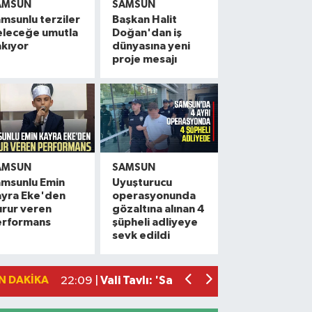
AMSUN
SAMSUN
msunlu terziler
Başkan Halit
eleceğe umutla
Doğan'dan iş
kıyor
dünyasına yeni
proje mesajı
AMSUN
SAMSUN
amsunlu Emin
Uyuşturucu
ayra Eke'den
operasyonunda
rur veren
gözaltına alınan 4
erformans
şüpheli adliyeye
Miliç'e Büyükşehir dokunuşu
15:59 |
sevk edildi
Samsun'da dev çekirgeler her yerde!
15:46 |
Samsun'da Yeni Parti hareketliliği! İlk
14:50 |
N DAKIKA
Vali Tavlı: 'Samsun, 144 milyar TL'lik 
22:09 |
Samsun'da 12 bin 308 öğrenci yaz okul
17:16 |