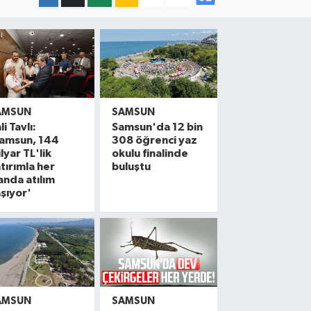
AMSUN
SAMSUN
li Tavlı:
Samsun'da 12 bin
Samsun, 144
308 öğrenci yaz
lyar TL'lik
okulu finalinde
tırımla her
buluştu
anda atılım
şıyor'
AMSUN
SAMSUN