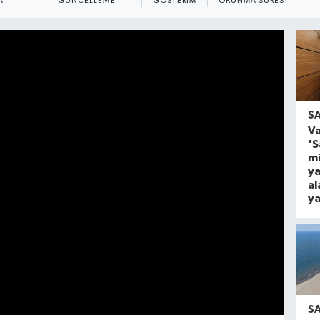
A
GÜNCELLEME
GÖSTERIM
OKUNMA SÜRESI
S
Va
'
mi
ya
al
ya
S