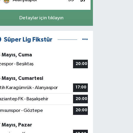
Detaylar için tıklayın
Süper Lig Fikstür
5 Mayıs, Cuma
zespor - Beşiktaş
20:00
6 Mayıs, Cumartesi
tih Karagümrük - Alanyaspor
17:00
ziantep FK - Başakşehir
20:00
msunspor - Göztepe
20:00
7 Mayıs, Pazar