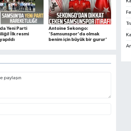
Ka
Fe
Tr
a Yeni Parti
Antoine Sekongo:
liği! İlk resmi
'Samsunspor'da olmak
Ka
yapıldı
benim için büyük bir gurur'
An