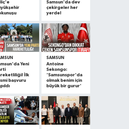
liç'e
Samsun'da dev
üyükşehir
çekirgeler her
okunuşu
yerde!
AMSUN
SAMSUN
amsun'da Yeni
Antoine
rti
Sekongo:
reketliliği! İlk
'Samsunspor'da
smi başvuru
olmak benim için
pıldı
büyük bir gurur'