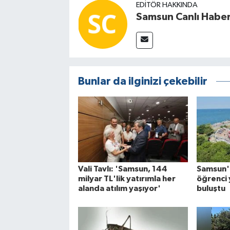
EDITÖR HAKKINDA
Samsun Canlı Habe
Bunlar da ilginizi çekebilir
Vali Tavlı: 'Samsun, 144
Samsun'
milyar TL'lik yatırımla her
öğrenci 
alanda atılım yaşıyor'
buluştu