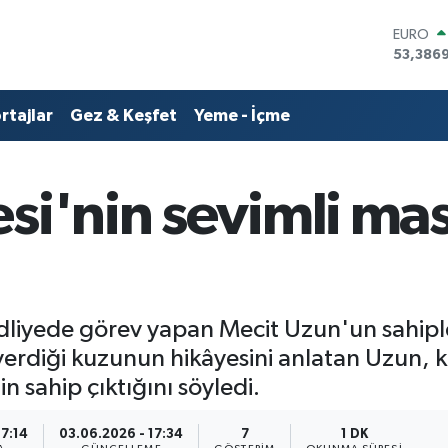
EURO
53,386
STERLİN
61,603
rtajlar
Gez & Keşfet
Yeme - İçme
G.ALTIN
6862,0
BİST10
14.598
si'nin sevimli ma
BITCOI
79.591,
DOLAR
45,436
dliyede görev yapan Mecit Uzun'un sahiple
ini verdiği kuzunun hikâyesini anlatan Uzun
in sahip çıktığını söyledi.
17:14
03.06.2026 - 17:34
7
1 DK