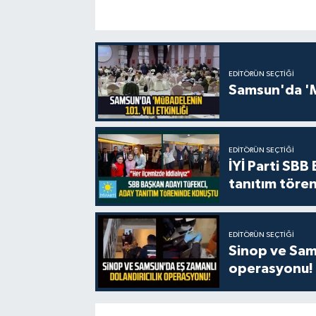
EDITÖRÜN SEÇTIĞI
Samsun'da 'Mü
EDITÖRÜN SEÇTIĞI
İYİ Parti SBB
tanıtım tören
EDITÖRÜN SEÇTIĞI
Sinop ve Sams
operasyonu!