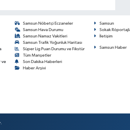
Samsun Nöbetçi Eczaneler
Samsun
Samsun Hava Durumu
Sokak Röportajl
Samsun Namaz Vakitleri
İletişim
Samsun Trafik Yoğunluk Haritası
Samsun Haber
a
Süper Lig Puan Durumu ve Fikstür
Tüm Manşetler
r ve
Son Dakika Haberleri
Haber Arşivi
.