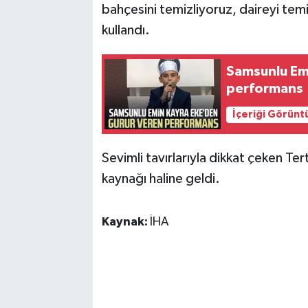
bahçesini temizliyoruz, daireyi temiz
kullandı.
Samsunlu Em
performans
İçeriği Görünt
Sevimli tavırlarıyla dikkat çeken Ter
kaynağı haline geldi.
Kaynak:
İHA