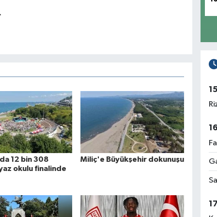
r
1
Ri
1
Fa
da 12 bin 308
Miliç'e Büyükşehir dokunuşu
Ga
yaz okulu finalinde
Sa
1