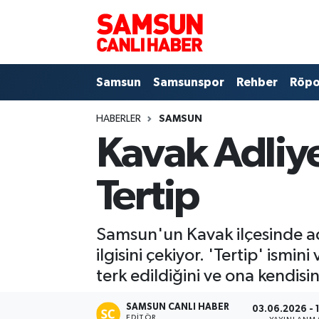
Samsun
Samsun Nöbetçi Eczaneler
Samsun
Samsunspor
Rehber
Röpo
Samsunspor
Samsun Hava Durumu
HABERLER
SAMSUN
Sokak Röportajları
Samsun Namaz Vakitleri
Kavak Adliye
Genel
Samsun Trafik Yoğunluk Haritası
Tertip
Dünya
Süper Lig Puan Durumu ve Fikstür
Samsun'un Kavak ilçesinde a
Eğitim
Tüm Manşetler
ilgisini çekiyor. 'Tertip' ism
Sağlık
Son Dakika Haberleri
terk edildiğini ve ona kendisin
Yemek
Haber Arşivi
SAMSUN CANLI HABER
03.06.2026 - 
EDITÖR