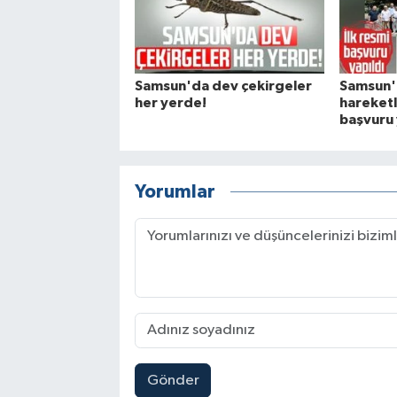
Samsun'da dev çekirgeler
Samsun'd
her yerde!
hareketli
başvuru 
Yorumlar
Gönder