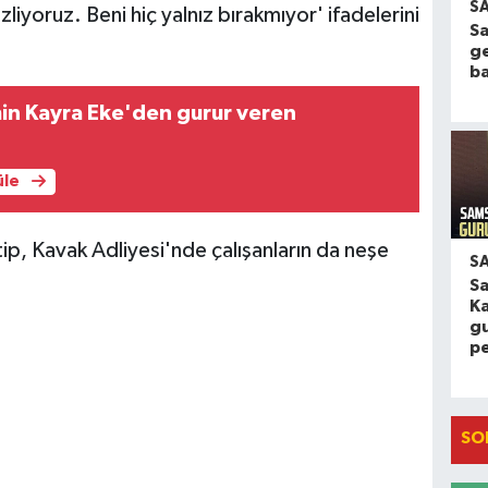
S
liyoruz. Beni hiç yalnız bırakmıyor' ifadelerini
Sa
g
ba
in Kayra Eke'den gurur veren
üle
tip, Kavak Adliyesi'nde çalışanların da neşe
S
S
K
gu
p
SO