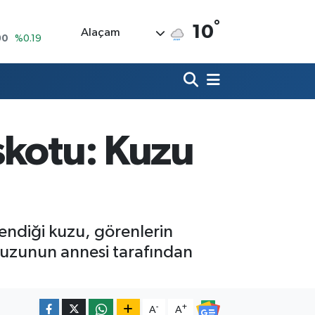
°
10
Alaçam
90
%0.19
80
%0.18
9000
%0.19
0
,00
%0
skotu: Kuzu
N
74
%-1.82
20
%0.02
ndiği kuzu, görenlerin
, kuzunun annesi tarafından
-
+
A
A