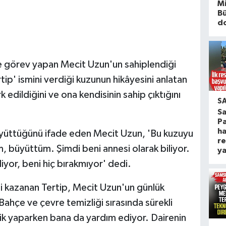
Mi
B
d
e görev yapan Mecit Uzun'un sahiplendiği
rtip' ismini verdiği kuzunun hikâyesini anlatan
 edildiğini ve ona kendisinin sahip çıktığını
S
S
Pa
ha
üyüttüğünü ifade eden Mecit Uzun, 'Bu kuzuyu
re
, büyüttüm. Şimdi beni annesi olarak biliyor.
ya
or, beni hiç bırakmıyor' dedi.
i kazanan Tertip, Mecit Uzun'un günlük
Bahçe ve çevre temizliği sırasında sürekli
lik yaparken bana da yardım ediyor. Dairenin