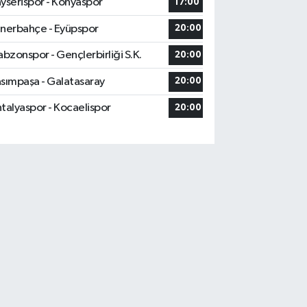
yserispor - Konyaspor
17:00
nerbahçe - Eyüpspor
20:00
abzonspor - Gençlerbirliği S.K.
20:00
sımpaşa - Galatasaray
20:00
talyaspor - Kocaelispor
20:00