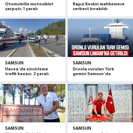
Otomobille motosiklet
Rapçi Keskin mahkemece
çarpıştı: 1 yaralı
serbest bırakıldı
SAMSUN
SAMSUN
Havza'da zincirleme
Dronla vurulan Türk
trafik kazası: 2 yaralı
gemisi Samsun'da
SAMSUN
SAMSUN