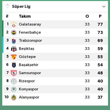
Süper Lig
#
Takım
O
P
1
Galatasaray
33
77
2
Fenerbahçe
33
73
3
Trabzonspor
33
69
4
Beşiktaş
33
59
5
Göztepe
33
55
6
Başakşehir
33
54
7
Samsunspor
33
48
8
Rizespor
33
40
9
Konyaspor
33
40
10
Alanyaspor
33
37