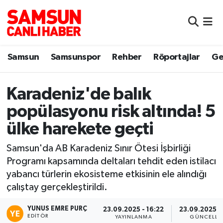
Samsun
Samsun Nöbetçi Eczaneler
Samsun
Samsunspor
Rehber
Röportajlar
Ge
Samsunspor
Samsun Hava Durumu
Sokak Röportajları
Samsun Namaz Vakitleri
Karadeniz'de balık
popülasyonu risk altında! 5
Genel
Samsun Trafik Yoğunluk Haritası
ülke harekete geçti
Dünya
Süper Lig Puan Durumu ve Fikstür
Samsun'da AB Karadeniz Sınır Ötesi İşbirliği
Programı kapsamında deltaları tehdit eden istilacı
Eğitim
Tüm Manşetler
yabancı türlerin ekosisteme etkisinin ele alındığı
çalıştay gerçekleştirildi.
Sağlık
Son Dakika Haberleri
YUNUS EMRE PURÇ
23.09.2025 - 16:22
23.09.2025 -
Yemek
Haber Arşivi
EDITÖR
YAYINLANMA
GÜNCELLE