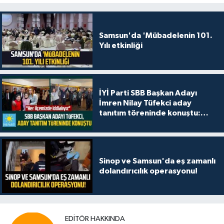
Samsun'da 'Mübadelenin 101.
Yılı etkinliği
İYİ Parti SBB Başkan Adayı
İmren Nilay Tüfekci aday
tanıtım töreninde konuştu:
"Her ilçemizde iddialıyız"
Sinop ve Samsun'da eş zamanlı
dolandırıcılık operasyonu!
EDITÖR HAKKINDA