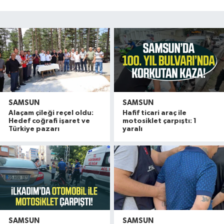
SAMSUN
SAMSUN
Alaçam çileği reçel oldu:
Hafif ticari araç ile
Hedef coğrafi işaret ve
motosiklet çarpıştı: 1
Türkiye pazarı
yaralı
SAMSUN
SAMSUN