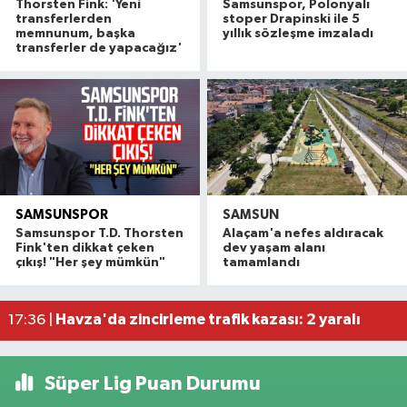
Thorsten Fink: 'Yeni
Samsunspor, Polonyalı
transferlerden
stoper Drapinski ile 5
memnunum, başka
yıllık sözleşme imzaladı
transferler de yapacağız'
SAMSUNSPOR
SAMSUN
Alaçam çileği reçel oldu: Hedef coğrafi işaret ve
20:16 |
Samsunspor T.D. Thorsten
Alaçam'a nefes aldıracak
Hafif ticari araç ile motosiklet çarpıştı: 1 yaralı
19:06 |
Fink'ten dikkat çeken
dev yaşam alanı
çıkış! "Her şey mümkün"
tamamlandı
Otomobille motosiklet çarpıştı: 1 yaralı
17:59 |
Rapçi Keskin mahkemece serbest bırakıldı
17:54 |
Havza'da zincirleme trafik kazası: 2 yaralı
17:36 |
Süper Lig Puan Durumu