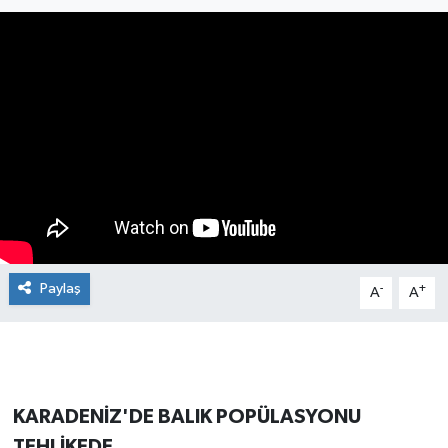
Manşet Haberi
Paylaş
-
+
A
A
KARADENİZ'DE BALIK POPÜLASYONU
TEHLİKEDE