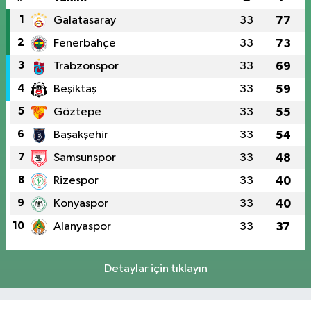
1
Galatasaray
33
77
2
Fenerbahçe
33
73
3
Trabzonspor
33
69
4
Beşiktaş
33
59
5
Göztepe
33
55
6
Başakşehir
33
54
7
Samsunspor
33
48
8
Rizespor
33
40
9
Konyaspor
33
40
10
Alanyaspor
33
37
Detaylar için tıklayın