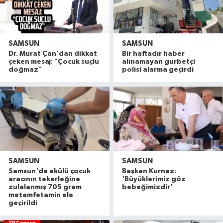
SAMSUN
SAMSUN
Dr. Murat Çan'dan dikkat
Bir haftadır haber
çeken mesaj: "Çocuk suçlu
alınamayan gurbetçi
doğmaz"
polisi alarma geçirdi
SAMSUN
SAMSUN
Samsun'da akülü çocuk
Başkan Kurnaz:
aracının tekerleğine
'Büyüklerimiz göz
zulalanmış 705 gram
bebeğimizdir'
metamfetamin ele
geçirildi