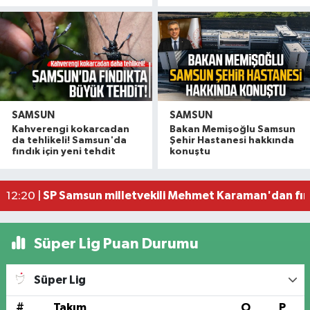
SAMSUN
SAMSUN
Dr. Murat Çan'dan dikkat çeken mesaj: "Çocuk 
13:03 |
Kahverengi kokarcadan
Bakan Memişoğlu Samsun
Bir haftadır haber alınamayan gurbetçi polisi al
12:41 |
da tehlikeli! Samsun'da
Şehir Hastanesi hakkında
fındık için yeni tehdit
konuştu
Samsun'da akülü çocuk aracının tekerleğine zu
12:34 |
Başkan Kurnaz: 'Büyüklerimiz göz bebeğimizdir
12:20 |
SP Samsun milletvekili Mehmet Karaman'dan fınd
12:20 |
Süper Lig Puan Durumu
Süper Lig
#
Takım
O
P