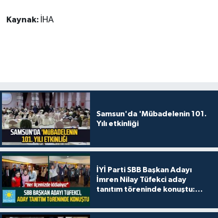
Kaynak:
İHA
Samsun'da 'Mübadelenin 101.
Yılı etkinliği
İYİ Parti SBB Başkan Adayı
İmren Nilay Tüfekci aday
tanıtım töreninde konuştu:
"Her ilçemizde iddialıyız"