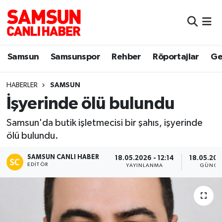
Samsun
Samsun Nöbetçi Eczaneler
Samsun
Samsunspor
Rehber
Röportajlar
Ge
Samsunspor
Samsun Hava Durumu
HABERLER
SAMSUN
Sokak Röportajları
Samsun Namaz Vakitleri
İşyerinde ölü bulundu
Genel
Samsun Trafik Yoğunluk Haritası
Samsun'da butik işletmecisi bir şahıs, işyerinde
ölü bulundu.
Dünya
Süper Lig Puan Durumu ve Fikstür
SAMSUN CANLI HABER
18.05.2026 - 12:14
18.05.202
Eğitim
Tüm Manşetler
EDITÖR
YAYINLANMA
GÜNCE
Sağlık
Son Dakika Haberleri
Yemek
Haber Arşivi