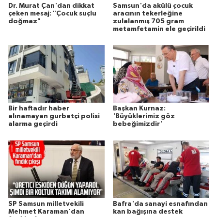
Dr. Murat Çan'dan dikkat
Samsun'da akülü çocuk
çeken mesaj: "Çocuk suçlu
aracının tekerleğine
doğmaz"
zulalanmış 705 gram
metamfetamin ele geçirildi
Bir haftadır haber
Başkan Kurnaz:
alınamayan gurbetçi polisi
'Büyüklerimiz göz
alarma geçirdi
bebeğimizdir'
SP Samsun milletvekili
Bafra'da sanayi esnafından
Mehmet Karaman'dan
kan bağışına destek