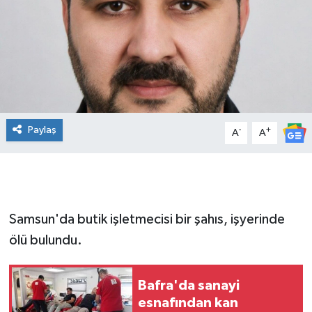
Manşet Haberi
Paylaş
-
+
A
A
Samsun'da butik işletmecisi bir şahıs, işyerinde
ölü bulundu.
Bafra'da sanayi
esnafından kan