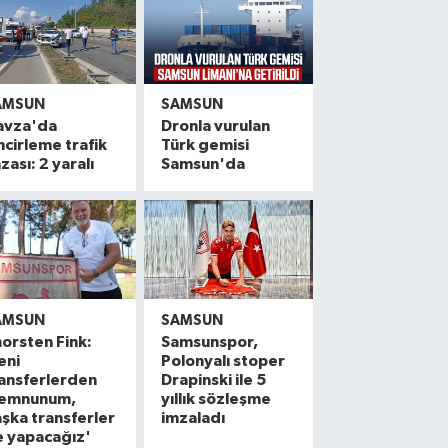
AMSUN
SAMSUN
avza'da
Dronla vurulan
ncirleme trafik
Türk gemisi
zası: 2 yaralı
Samsun'da
AMSUN
SAMSUN
orsten Fink:
Samsunspor,
eni
Polonyalı stoper
ansferlerden
Drapinski ile 5
emnunum,
yıllık sözleşme
şka transferler
imzaladı
e yapacağız'