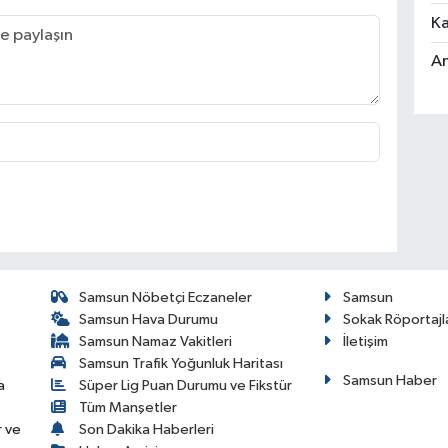
Ka
An
Samsun Nöbetçi Eczaneler
Samsun
Samsun Hava Durumu
Sokak Röportajl
Samsun Namaz Vakitleri
İletişim
Samsun Trafik Yoğunluk Haritası
Samsun Haber
a
Süper Lig Puan Durumu ve Fikstür
Tüm Manşetler
r ve
Son Dakika Haberleri