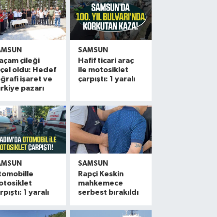
AMSUN
SAMSUN
açam çileği
Hafif ticari araç
çel oldu: Hedef
ile motosiklet
ğrafi işaret ve
çarpıştı: 1 yaralı
rkiye pazarı
AMSUN
SAMSUN
tomobille
Rapçi Keskin
otosiklet
mahkemece
rpıştı: 1 yaralı
serbest bırakıldı