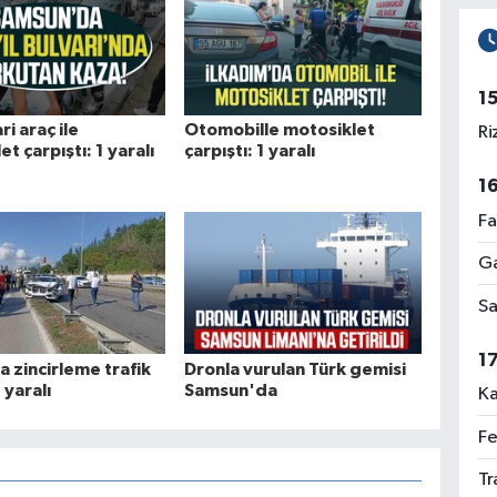
1
ri araç ile
Otomobille motosiklet
Ri
t çarpıştı: 1 yaralı
çarpıştı: 1 yaralı
1
Fa
Ga
Sa
1
 zincirleme trafik
Dronla vurulan Türk gemisi
 yaralı
Samsun'da
Ka
Fe
Tr