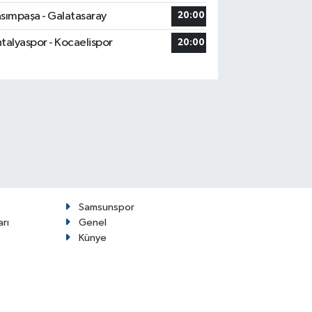
sımpaşa - Galatasaray
20:00
talyaspor - Kocaelispor
20:00
Samsunspor
arı
Genel
Künye