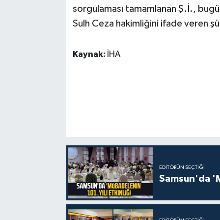
sorgulaması tamamlanan Ş.İ., bugü
Sulh Ceza hakimliğini ifade veren ş
Kaynak:
İHA
EDITÖRÜN SEÇTIĞI
Samsun'da 'Mü