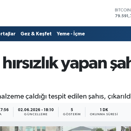
79.591,
DOLAR
45,436
EURO
53,386
rtajlar
Gez & Keşfet
Yeme - İçme
STERLİN
61,603
G.ALTIN
6862,0
hırsızlık yapan şa
BİST10
14.598
lzeme çaldığı tespit edilen şahıs, çıkarı
17:56
02.06.2026 - 18:10
5
1 DK
A
GÜNCELLEME
GÖSTERIM
OKUNMA SÜRESI