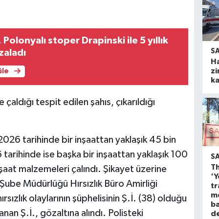
olonyalı stoper Drapinski ile 5 yıllık
S
zaladı
H
zi
üle
ka
aldığı tespit edilen şahıs, çıkarıldığı
026 tarihinde bir inşaattan yaklaşık 45 bin
tarihinde ise başka bir inşaattan yaklaşık 100
S
Th
nşaat malzemeleri çalındı. Şikayet üzerine
'Y
ube Müdürlüğü Hırsızlık Büro Amirliği
tr
m
rsızlık olaylarının şüphelisinin Ş.İ. (38) olduğu
ba
anan Ş.İ., gözaltına alındı. Polisteki
d