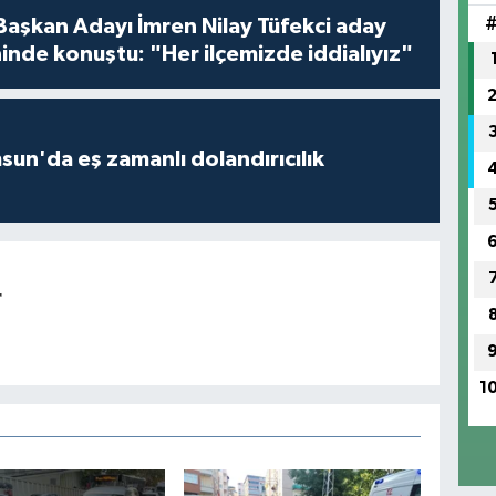
 Başkan Adayı İmren Nilay Tüfekci aday
inde konuştu: "Her ilçemizde iddialıyız"
un'da eş zamanlı dolandırıcılık
r
1