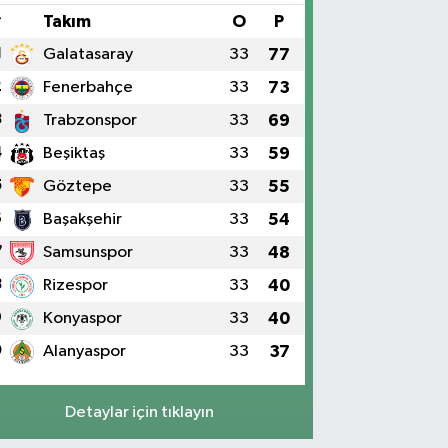
#
Takım
O
P
1
Galatasaray
33
77
2
Fenerbahçe
33
73
3
Trabzonspor
33
69
4
Beşiktaş
33
59
5
Göztepe
33
55
6
Başakşehir
33
54
7
Samsunspor
33
48
8
Rizespor
33
40
9
Konyaspor
33
40
0
Alanyaspor
33
37
Detaylar için tıklayın