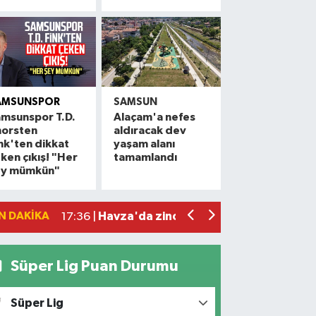
AMSUNSPOR
SAMSUN
msunspor T.D.
Alaçam'a nefes
horsten
aldıracak dev
Alaçam çileği reçel oldu: Hedef coğrafi
20:16 |
nk'ten dikkat
yaşam alanı
ken çıkış! "Her
tamamlandı
Hafif ticari araç ile motosiklet çarpıştı:
19:06 |
ey mümkün"
Otomobille motosiklet çarpıştı: 1 yara
17:59 |
Rapçi Keskin mahkemece serbest bırak
17:54 |
N DAKIKA
Havza'da zincirleme trafik kazası: 2 ya
17:36 |
Süper Lig Puan Durumu
Süper Lig