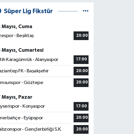
Süper Lig Fikstür
5 Mayıs, Cuma
zespor - Beşiktaş
20:00
6 Mayıs, Cumartesi
tih Karagümrük - Alanyaspor
17:00
ziantep FK - Başakşehir
20:00
msunspor - Göztepe
20:00
7 Mayıs, Pazar
yserispor - Konyaspor
17:00
nerbahçe - Eyüpspor
20:00
abzonspor - Gençlerbirliği S.K.
20:00