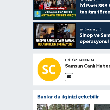
EDITÖRÜN SEÇTIĞI
İYİ Parti SBB
tanıtım tören
EDITÖRÜN SEÇTIĞI
Sinop ve Sams
operasyonu!
EDITÖR HAKKINDA
Samsun Canlı Habe
Bunlar da ilginizi çekebilir