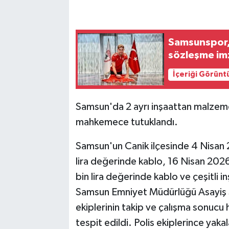
Samsunspor, P
sözleşme im
İçeriği Görünt
Samsun'da 2 ayrı inşaattan malzeme ç
mahkemece tutuklandı.
Samsun'un Canik ilçesinde 4 Nisan 2
lira değerinde kablo, 16 Nisan 2026 
bin lira değerinde kablo ve çeşitli i
Samsun Emniyet Müdürlüğü Asayiş Ş
ekiplerinin takip ve çalışma sonucu hı
tespit edildi. Polis ekiplerince yakal