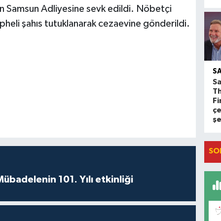
n Samsun Adliyesine sevk edildi. Nöbetçi
üpheli şahıs tutuklanarak cezaevine gönderildi.
S
Sa
T
Fi
çe
ş
SO
badelenin 101. Yılı etkinliği