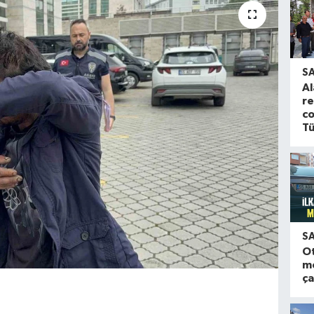
S
Al
re
co
Tü
S
O
m
ça