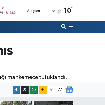
74
%-1.82
°
10
Alaçam
20
%0.02
90
%0.19
80
%0.18
9000
%0.19
hıs
0
,00
%0
ldığı mahkemece tutuklandı.
-
+
A
A