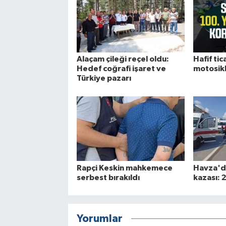
Alaçam çileği reçel oldu:
Hafif tica
Hedef coğrafi işaret ve
motosikle
Türkiye pazarı
Rapçi Keskin mahkemece
Havza'da
serbest bırakıldı
kazası: 2
Yorumlar