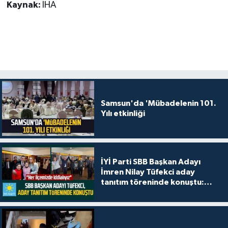
Kaynak:
İHA
Samsun'da 'Mübadelenin 101.
Yılı etkinliği
İYİ Parti SBB Başkan Adayı
İmren Nilay Tüfekci aday
tanıtım töreninde konuştu:
"Her ilçemizde iddialıyız"