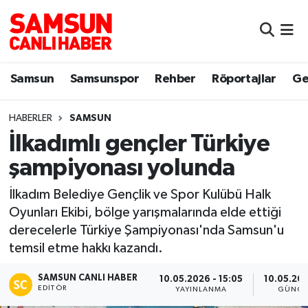
Samsun
Samsun Nöbetçi Eczaneler
Samsun
Samsunspor
Rehber
Röportajlar
Ge
Samsunspor
Samsun Hava Durumu
HABERLER
SAMSUN
Sokak Röportajları
Samsun Namaz Vakitleri
İlkadımlı gençler Türkiye
Genel
Samsun Trafik Yoğunluk Haritası
şampiyonası yolunda
Dünya
Süper Lig Puan Durumu ve Fikstür
İlkadım Belediye Gençlik ve Spor Kulübü Halk
Oyunları Ekibi, bölge yarışmalarında elde ettiği
Eğitim
Tüm Manşetler
derecelerle Türkiye Şampiyonası'nda Samsun'u
temsil etme hakkı kazandı.
Sağlık
Son Dakika Haberleri
SAMSUN CANLI HABER
10.05.2026 - 15:05
10.05.202
EDITÖR
YAYINLANMA
GÜNCE
Yemek
Haber Arşivi