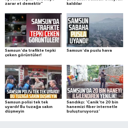
zarar et demektir"
kaldılar
Samsun'da trafikte tepki
Samsun'da puslu hava
çeken görüntüler!
Samsun polisi tek tek
Sandıkçı: 'Canik'te 20 bin
uyardı! Bu tuzağa sakın
hanemizi fiber internetle
düşmeyin
buluşturuyoruz'