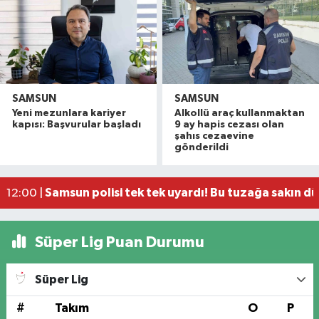
SAMSUN
SAMSUN
Yeni mezunlara kariyer
Alkollü araç kullanmaktan
Yeni Parti'den fındık fiyatına tepki! "Üreticiye z
13:23 |
kapısı: Başvurular başladı
9 ay hapis cezası olan
Samsun'da trafikte tepki çeken görüntüler!
13:05 |
şahıs cezaevine
gönderildi
Kilometrelerce pedal çevirdiler! Samsun'a hayran
13:01 |
Samsun'da puslu hava
12:03 |
Samsun polisi tek tek uyardı! Bu tuzağa sakın d
12:00 |
Süper Lig Puan Durumu
Süper Lig
#
Takım
O
P