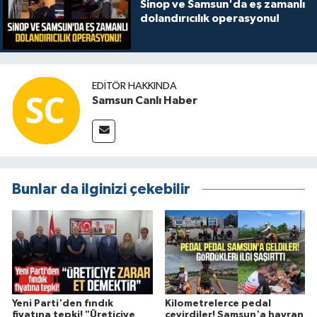
Sinop ve Samsun'da eş zamanlı
dolandırıcılık operasyonu!
EDITÖR HAKKINDA
Samsun Canlı Haber
Bunlar da ilginizi çekebilir
Yeni Parti'den fındık
Kilometrelerce pedal
fiyatına tepki! "Üreticiye
çevirdiler! Samsun'a hayran