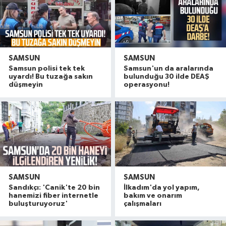
SAMSUN
SAMSUN
Samsun polisi tek tek
Samsun'un da aralarında
uyardı! Bu tuzağa sakın
bulunduğu 30 ilde DEAŞ
düşmeyin
operasyonu!
SAMSUN
SAMSUN
Sandıkçı: 'Canik'te 20 bin
İlkadım'da yol yapım,
hanemizi fiber internetle
bakım ve onarım
buluşturuyoruz'
çalışmaları