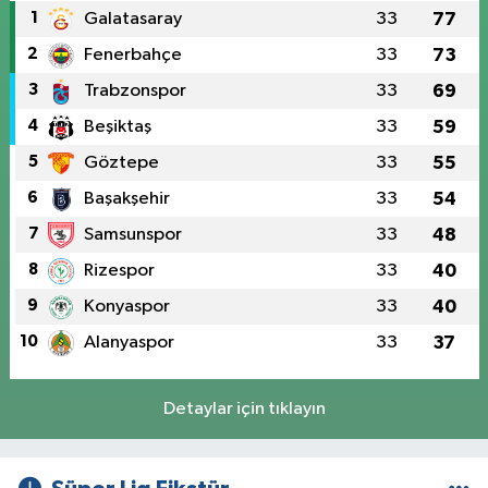
1
Galatasaray
33
77
2
Fenerbahçe
33
73
3
Trabzonspor
33
69
4
Beşiktaş
33
59
5
Göztepe
33
55
6
Başakşehir
33
54
7
Samsunspor
33
48
8
Rizespor
33
40
9
Konyaspor
33
40
10
Alanyaspor
33
37
Detaylar için tıklayın