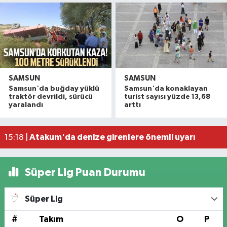
SAMSUN
SAMSUN
Havza'da 11 yıl 8 ay hapis cezasıyla aranan şahı
19:58 |
Samsun'da buğday yüklü
Samsun'da konaklayan
Dron saldırısına uğrayan geminin içi görüntülend
16:49 |
traktör devrildi, sürücü
turist sayısı yüzde 13,68
yaralandı
arttı
Samsunspor’dan Kasımpaşa karşısında ilk maçta 
16:40 |
Uyuşturucu operasyonunda 7 şüpheli tutukland
15:27 |
Atakum'da denize girenlere önemli uyarı
15:18 |
Süper Lig Puan Durumu
Süper Lig
#
Takım
O
P