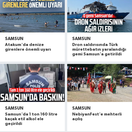
SAMSUN
SAMSUN
Atakum'da denize
Dron saldırısında Türk
girenlere önemli uyarı
mürettebatın yaralandığı
gemi Samsun'a getirildi
SAMSUN
SAMSUN
Samsun'da 1 ton 160 litre
NebiyanFest'e mehterli
kaçak etil alkol ele
açılış
geçirildi