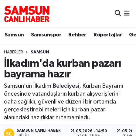
Samsun
Samsun Nöbetçi Eczaneler
Samsun
Samsunspor
Rehber
Röportajlar
Ge
Samsunspor
Samsun Hava Durumu
HABERLER
SAMSUN
Sokak Röportajları
Samsun Namaz Vakitleri
İlkadım'da kurban pazarı
Genel
Samsun Trafik Yoğunluk Haritası
bayrama hazır
Dünya
Süper Lig Puan Durumu ve Fikstür
Samsun'un İlkadım Belediyesi, Kurban Bayramı
öncesinde vatandaşların kurban alışverişlerini
Eğitim
Tüm Manşetler
daha sağlıklı, güvenli ve düzenli bir ortamda
gerçekleştirebilmeleri için kurban pazarı
Sağlık
Son Dakika Haberleri
alanındaki hazırlıklarını tamamladı.
SAMSUN CANLI HABER
Yemek
Haber Arşivi
21.05.2026 - 14:50
21.05.202
EDITÖR
YAYINLANMA
GÜNCE