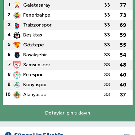
1
Galatasaray
33
77
2
Fenerbahçe
33
73
3
Trabzonspor
33
69
4
Beşiktaş
33
59
5
Göztepe
33
55
6
Başakşehir
33
54
7
Samsunspor
33
48
8
Rizespor
33
40
9
Konyaspor
33
40
10
Alanyaspor
33
37
Detaylar için tıklayın