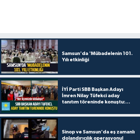
Samsun'da 'Mübadelenin 101.
Yılı etkinliği
İYİ Parti SBB Başkan Adayı
İmren Nilay Tüfekci aday
tanıtım töreninde konuştu:
"Her ilçemizde iddialıyız"
Sinop ve Samsun'da eş zamanlı
dolandırıcılık operasyonu!