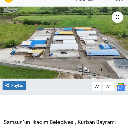
Manşet Haberi
Paylaş
-
+
A
A
Samsun'un İlkadım Belediyesi, Kurban Bayramı