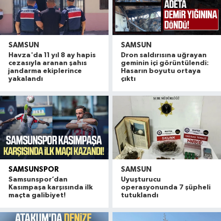
SAMSUN
SAMSUN
Havza'da 11 yıl 8 ay hapis
Dron saldırısına uğrayan
cezasıyla aranan şahıs
geminin içi görüntülendi:
jandarma ekiplerince
Hasarın boyutu ortaya
yakalandı
çıktı
SAMSUNSPOR
SAMSUN
Samsunspor’dan
Uyuşturucu
Kasımpaşa karşısında ilk
operasyonunda 7 şüpheli
maçta galibiyet!
tutuklandı