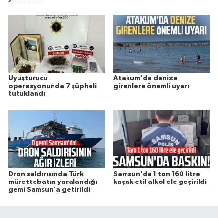
Uyuşturucu
Atakum'da denize
operasyonunda 7 şüpheli
girenlere önemli uyarı
tutuklandı
Dron saldırısında Türk
Samsun'da 1 ton 160 litre
mürettebatın yaralandığı
kaçak etil alkol ele geçirildi
gemi Samsun'a getirildi