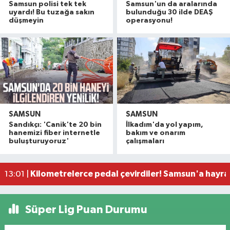
Samsun polisi tek tek
Samsun'un da aralarında
uyardı! Bu tuzağa sakın
bulunduğu 30 ilde DEAŞ
düşmeyin
operasyonu!
SAMSUN
SAMSUN
Samsun'da çocukların enerjisi sahalara taştı: 11 b
14:11 |
Sandıkçı: 'Canik'te 20 bin
İlkadım'da yol yapım,
Çalıştığı okul inşaatından 650 bin lira değerinde
13:58 |
hanemizi fiber internetle
bakım ve onarım
buluşturuyoruz'
çalışmaları
Yeni Parti'den fındık fiyatına tepki! "Üreticiye z
13:23 |
Samsun'da trafikte tepki çeken görüntüler!
13:05 |
Kilometrelerce pedal çevirdiler! Samsun'a hayran
13:01 |
Süper Lig Puan Durumu