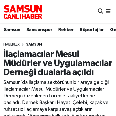
Samsun
Samsun Nöbetçi Eczaneler
Samsun
Samsunspor
Rehber
Röportajlar
Ge
Samsunspor
Samsun Hava Durumu
HABERLER
SAMSUN
Sokak Röportajları
Samsun Namaz Vakitleri
İlaçlamacılar Mesul
Genel
Samsun Trafik Yoğunluk Haritası
Müdürler ve Uygulamacılar
Derneği dualarla açıldı
Dünya
Süper Lig Puan Durumu ve Fikstür
Samsun'da ilaçlama sektörünün bir araya geldiği
Eğitim
Tüm Manşetler
İlaçlamacılar Mesul Müdürler ve Uygulamacılar
Derneği düzenlenen törenle faaliyetlerine
Sağlık
Son Dakika Haberleri
başladı. Dernek Başkanı Hayati Çelebi, kaçak ve
ruhsatsız ilaçlamaya karşı savaş açtıklarını
Yemek
Haber Arşivi