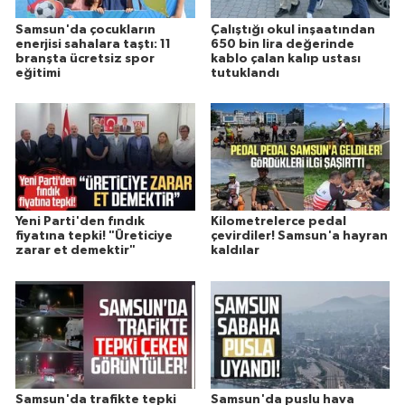
Samsun'da çocukların
Çalıştığı okul inşaatından
enerjisi sahalara taştı: 11
650 bin lira değerinde
branşta ücretsiz spor
kablo çalan kalıp ustası
eğitimi
tutuklandı
Yeni Parti'den fındık
Kilometrelerce pedal
fiyatına tepki! "Üreticiye
çevirdiler! Samsun'a hayran
zarar et demektir"
kaldılar
Samsun'da trafikte tepki
Samsun'da puslu hava