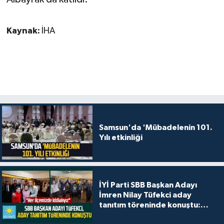
Kaynak:
İHA
Samsun'da 'Mübadelenin 101.
Yılı etkinliği
İYİ Parti SBB Başkan Adayı
İmren Nilay Tüfekci aday
tanıtım töreninde konuştu:
"Her ilçemizde iddialıyız"