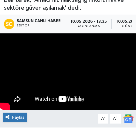
belirterek, 'Amacımız halk sağlığını korumak ve
sektöre güven aşılamak' dedi.
Manşet Haberi
SAMSUN CANLI HABER
10.05.2026 - 13:35
10.05.202
EDITÖR
YAYINLANMA
GÜNCE
Paylaş
-
+
A
A