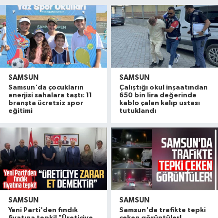
SAMSUN
SAMSUN
Samsun'da çocukların
Çalıştığı okul inşaatından
enerjisi sahalara taştı: 11
650 bin lira değerinde
branşta ücretsiz spor
kablo çalan kalıp ustası
eğitimi
tutuklandı
SAMSUN
SAMSUN
Yeni Parti'den fındık
Samsun'da trafikte tepki