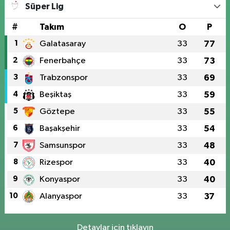
Süper Lig
#
Takım
O
P
1
Galatasaray
33
77
2
Fenerbahçe
33
73
3
Trabzonspor
33
69
4
Beşiktaş
33
59
5
Göztepe
33
55
6
Başakşehir
33
54
7
Samsunspor
33
48
8
Rizespor
33
40
9
Konyaspor
33
40
10
Alanyaspor
33
37
Detaylar için tıklayın