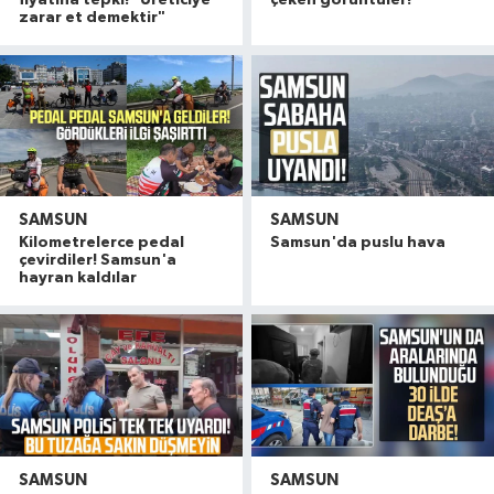
fiyatına tepki! "Üreticiye
çeken görüntüler!
zarar et demektir"
SAMSUN
SAMSUN
Kilometrelerce pedal
Samsun'da puslu hava
çevirdiler! Samsun'a
hayran kaldılar
SAMSUN
SAMSUN