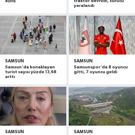
açılış
traktör devrildi, sürücü
yaralandı
SAMSUN
SAMSUN
Samsun'da konaklayan
Samsunspor'da 8 oyuncu
turist sayısı yüzde 13,68
gitti, 7 oyuncu geldi
arttı
SAMSUN
SAMSUN
Uyuşturucu operasyonunda 7 şüpheli tutukland
15:27 |