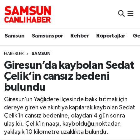
Samsun
Samsun Nöbetçi Eczaneler
Samsun
Samsunspor
Rehber
Röportajlar
Ge
Samsunspor
Samsun Hava Durumu
HABERLER
SAMSUN
Sokak Röportajları
Samsun Namaz Vakitleri
Giresun’da kaybolan Sedat
Genel
Samsun Trafik Yoğunluk Haritası
Çelik’in cansız bedeni
bulundu
Dünya
Süper Lig Puan Durumu ve Fikstür
Giresun’un Yağlıdere ilçesinde balık tutmak için
Eğitim
Tüm Manşetler
dereye giren ve akıntıya kapılarak kaybolan Sedat
Çelik’in cansız bedenine, olaydan 4 gün sonra
Sağlık
Son Dakika Haberleri
ulaşıldı. Çelik’in naaşı, kaybolduğu noktadan
yaklaşık 10 kilometre uzaklıkta bulundu.
Yemek
Haber Arşivi