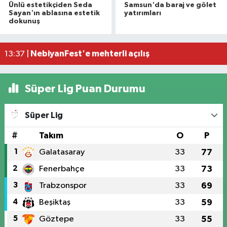
Ünlü estetikçiden Seda
Samsun'da baraj ve gölet
Atakum'da denize girenlere önemli uyarı
15:18 |
Sayan'ın ablasına estetik
yatırımları
dokunuş
Dron saldırısında Türk mürettebatın yaralandığı
15:12 |
Samsun'da 1 ton 160 litre kaçak etil alkol ele geçi
13:47 |
NebiyanFest'e mehterli açılış
13:37 |
Süper Lig Puan Durumu
Süper Lig
#
Takım
O
P
1
Galatasaray
33
77
2
Fenerbahçe
33
73
3
Trabzonspor
33
69
4
Beşiktaş
33
59
5
Göztepe
33
55