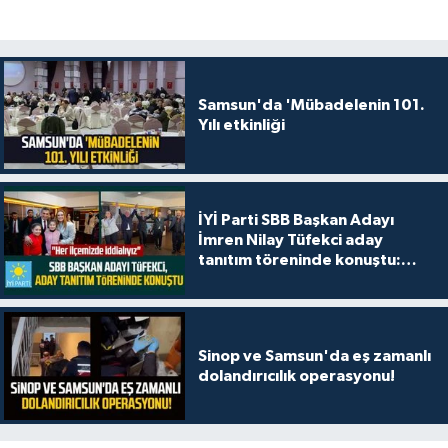
Samsun'da 'Mübadelenin 101.
Yılı etkinliği
İYİ Parti SBB Başkan Adayı
İmren Nilay Tüfekci aday
tanıtım töreninde konuştu:
"Her ilçemizde iddialıyız"
Sinop ve Samsun'da eş zamanlı
dolandırıcılık operasyonu!