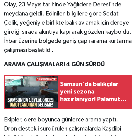
Olay, 23 Mayıs tarihinde Yağlıdere Deresi’nde
meydana geldi. Edinilen bilgilere göre Sedat
Çelik, yeğeniyle birlikte balık avlamak için dereye
girdiği sırada akıntıya kapılarak gözden kayboldu.
İhbar üzerine bölgede geniş çaplı arama kurtarma
çalışması başlatıldı.
ARAMA ÇALIŞMALARI 4 GÜN SÜRDÜ
Samsun'da balıkçılar
yeni sezona
hazırlanıyor! Palamut
mesajı
Ekipler, dere boyunca günlerce arama yaptı.
Dron destekli sürdürülen çalışmalarda Kaşdibi