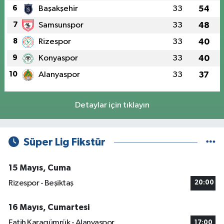
6
Başakşehir
33
54
7
Samsunspor
33
48
8
Rizespor
33
40
9
Konyaspor
33
40
10
Alanyaspor
33
37
Detaylar için tıklayın
Süper Lig Fikstür
15 Mayıs, Cuma
Rizespor - Beşiktaş
20:00
16 Mayıs, Cumartesi
Fatih Karagümrük - Alanyaspor
17:00