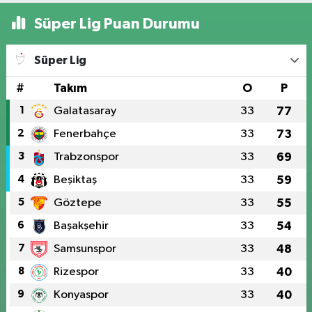
Süper Lig Puan Durumu
Süper Lig
#
Takım
O
P
1
Galatasaray
33
77
2
Fenerbahçe
33
73
3
Trabzonspor
33
69
4
Beşiktaş
33
59
5
Göztepe
33
55
6
Başakşehir
33
54
7
Samsunspor
33
48
8
Rizespor
33
40
9
Konyaspor
33
40