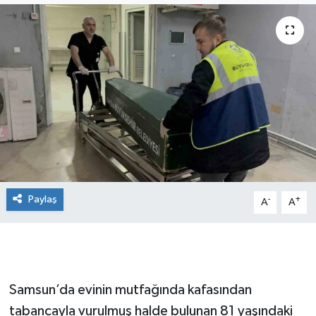
Manşet Haberi
Paylaş
-
+
A
A
Samsun’da evinin mutfağında kafasından
tabancayla vurulmuş halde bulunan 81 yaşındaki