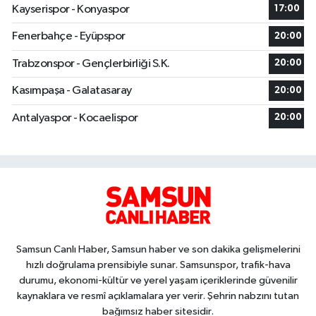
Kayserispor - Konyaspor
17:00
Fenerbahçe - Eyüpspor
20:00
Trabzonspor - Gençlerbirliği S.K.
20:00
Kasımpaşa - Galatasaray
20:00
Antalyaspor - Kocaelispor
20:00
Samsun Canlı Haber, Samsun haber ve son dakika gelişmelerini
hızlı doğrulama prensibiyle sunar. Samsunspor, trafik-hava
durumu, ekonomi-kültür ve yerel yaşam içeriklerinde güvenilir
kaynaklara ve resmî açıklamalara yer verir. Şehrin nabzını tutan
bağımsız haber sitesidir.