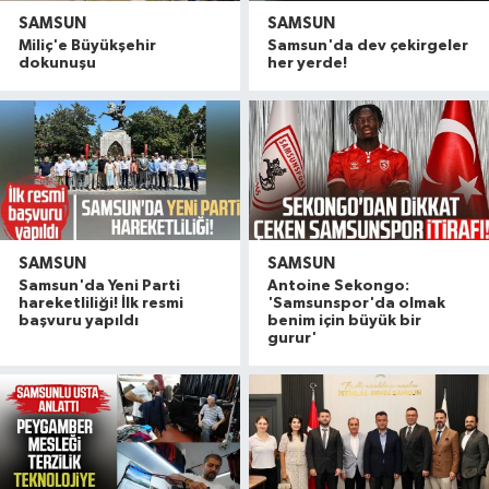
SAMSUN
SAMSUN
Miliç'e Büyükşehir
Samsun'da dev çekirgeler
dokunuşu
her yerde!
SAMSUN
SAMSUN
Samsun'da Yeni Parti
Antoine Sekongo:
hareketliliği! İlk resmi
'Samsunspor'da olmak
başvuru yapıldı
benim için büyük bir
gurur'