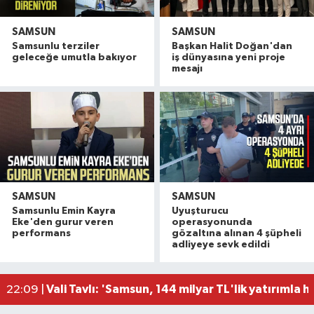
SAMSUN
SAMSUN
Samsunlu terziler
Başkan Halit Doğan'dan
geleceğe umutla bakıyor
iş dünyasına yeni proje
mesajı
SAMSUN
SAMSUN
Samsunlu Emin Kayra
Uyuşturucu
Samsun'da 12 bin 308 öğrenci yaz okulu finalind
17:16 |
Eke'den gurur veren
operasyonunda
Miliç'e Büyükşehir dokunuşu
15:59 |
performans
gözaltına alınan 4 şüpheli
adliyeye sevk edildi
Samsun'da dev çekirgeler her yerde!
15:46 |
Samsun'da Yeni Parti hareketliliği! İlk resmi başv
14:50 |
Vali Tavlı: 'Samsun, 144 milyar TL'lik yatırımla h
22:09 |