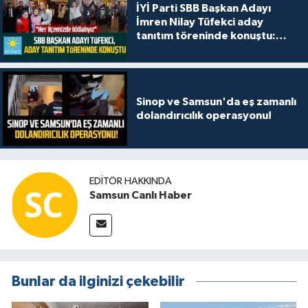
İYİ Parti SBB Başkan Adayı
İmren Nilay Tüfekci aday
tanıtım töreninde konuştu:
"Her ilçemizde iddialıyız"
Sinop ve Samsun'da eş zamanlı
dolandırıcılık operasyonu!
EDITÖR HAKKINDA
Samsun Canlı Haber
Bunlar da ilginizi çekebilir