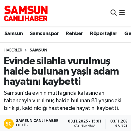
Samsun
Samsun Nöbetçi Eczaneler
Samsun
Samsunspor
Rehber
Röportajlar
Ge
Samsunspor
Samsun Hava Durumu
HABERLER
SAMSUN
Sokak Röportajları
Samsun Namaz Vakitleri
Evinde silahla vurulmuş
Genel
Samsun Trafik Yoğunluk Haritası
halde bulunan yaşlı adam
hayatını kaybetti
Dünya
Süper Lig Puan Durumu ve Fikstür
Samsun’da evinin mutfağında kafasından
Eğitim
Tüm Manşetler
tabancayla vurulmuş halde bulunan 81 yaşındaki
bir kişi, kaldırıldığı hastanede hayatını kaybetti.
Sağlık
Son Dakika Haberleri
SAMSUN CANLI HABER
03.11.2025 - 15:01
03.11.2025 
EDITÖR
Yemek
Haber Arşivi
YAYINLANMA
GÜNCEL