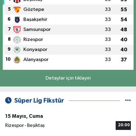
5
Göztepe
33
55
6
Başakşehir
33
54
7
Samsunspor
33
48
8
Rizespor
33
40
9
Konyaspor
33
40
10
Alanyaspor
33
37
Detaylar için tıklayın
Süper Lig Fikstür
15 Mayıs, Cuma
Rizespor - Beşiktaş
20:00