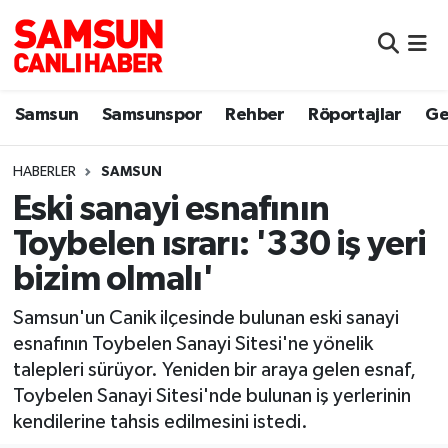
Samsun
Samsun Nöbetçi Eczaneler
Samsun
Samsunspor
Rehber
Röportajlar
Ge
Samsunspor
Samsun Hava Durumu
HABERLER
SAMSUN
Sokak Röportajları
Samsun Namaz Vakitleri
Eski sanayi esnafının
Genel
Samsun Trafik Yoğunluk Haritası
Toybelen ısrarı: '330 iş yeri
bizim olmalı'
Dünya
Süper Lig Puan Durumu ve Fikstür
Samsun'un Canik ilçesinde bulunan eski sanayi
Eğitim
Tüm Manşetler
esnafının Toybelen Sanayi Sitesi'ne yönelik
talepleri sürüyor. Yeniden bir araya gelen esnaf,
Sağlık
Son Dakika Haberleri
Toybelen Sanayi Sitesi'nde bulunan iş yerlerinin
kendilerine tahsis edilmesini istedi.
Yemek
Haber Arşivi