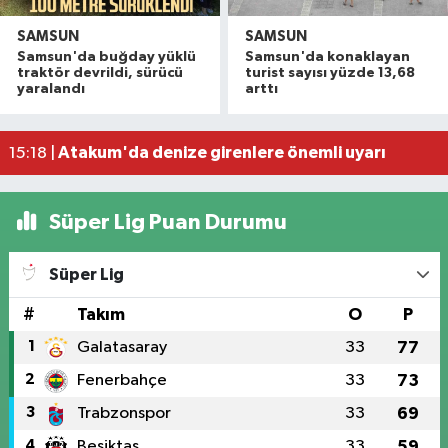
SAMSUN
SAMSUN
Havza'da 11 yıl 8 ay hapis cezasıyla aranan şahı
19:58 |
Samsun'da buğday yüklü
Samsun'da konaklayan
Dron saldırısına uğrayan geminin içi görüntülend
16:49 |
traktör devrildi, sürücü
turist sayısı yüzde 13,68
yaralandı
arttı
Samsunspor’dan Kasımpaşa karşısında ilk maçta 
16:40 |
Uyuşturucu operasyonunda 7 şüpheli tutukland
15:27 |
Atakum'da denize girenlere önemli uyarı
15:18 |
Süper Lig Puan Durumu
Süper Lig
#
Takım
O
P
1
Galatasaray
33
77
2
Fenerbahçe
33
73
3
Trabzonspor
33
69
4
Beşiktaş
33
59