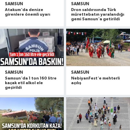
SAMSUN
SAMSUN
Atakum'da denize
Dron saldırısında Türk
girenlere önemli uyarı
mürettebatın yaralandığı
gemi Samsun'a getirildi
SAMSUN
SAMSUN
Samsun'da 1 ton 160 litre
NebiyanFest'e mehterli
kaçak etil alkol ele
açılış
geçirildi