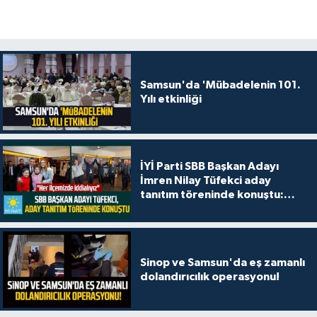
Samsun'da 'Mübadelenin 101.
Yılı etkinliği
İYİ Parti SBB Başkan Adayı
İmren Nilay Tüfekci aday
tanıtım töreninde konuştu:
"Her ilçemizde iddialıyız"
Sinop ve Samsun'da eş zamanlı
dolandırıcılık operasyonu!