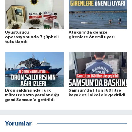
Uyuşturucu
Atakum'da denize
operasyonunda 7 şüpheli
girenlere önemli uyarı
tutuklandı
Dron saldırısında Türk
Samsun'da 1 ton 160 litre
mürettebatın yaralandığı
kaçak etil alkol ele geçirildi
gemi Samsun'a getirildi
Yorumlar