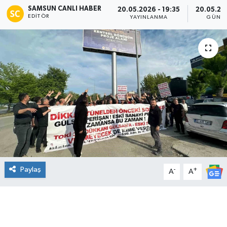
SAMSUN CANLI HABER
20.05.2026 - 19:35
20.05.202
EDITÖR
Manşet Haberi
YAYINLANMA
GÜNCE
Paylaş
-
+
A
A