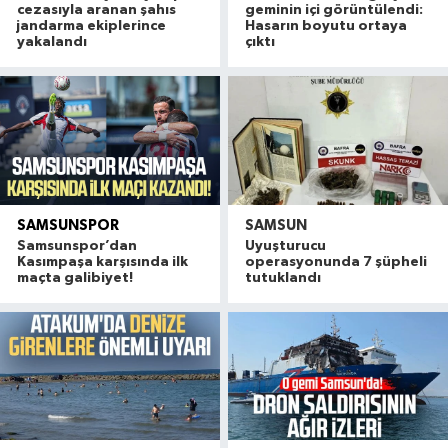
cezasıyla aranan şahıs
geminin içi görüntülendi:
jandarma ekiplerince
Hasarın boyutu ortaya
yakalandı
çıktı
SAMSUNSPOR
SAMSUN
Samsunspor’dan
Uyuşturucu
Kasımpaşa karşısında ilk
operasyonunda 7 şüpheli
maçta galibiyet!
tutuklandı