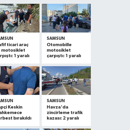
AMSUN
SAMSUN
fif ticari araç
Otomobille
e motosiklet
motosiklet
rpıştı: 1 yaralı
çarpıştı: 1 yaralı
AMSUN
SAMSUN
pçi Keskin
Havza'da
ahkemece
zincirleme trafik
rbest bırakıldı
kazası: 2 yaralı