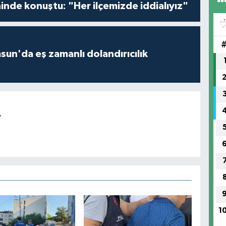
inde konuştu: "Her ilçemizde iddialıyız"
un'da eş zamanlı dolandırıcılık
r
1