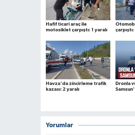
Hafif ticari araç ile
Otomobi
motosiklet çarpıştı: 1 yaralı
çarpıştı:
Havza'da zincirleme trafik
Dronla v
kazası: 2 yaralı
Samsun
Yorumlar