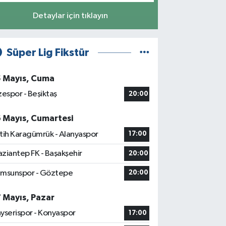
Detaylar için tıklayın
Süper Lig Fikstür
5 Mayıs, Cuma
zespor - Beşiktaş
20:00
6 Mayıs, Cumartesi
tih Karagümrük - Alanyaspor
17:00
ziantep FK - Başakşehir
20:00
msunspor - Göztepe
20:00
7 Mayıs, Pazar
yserispor - Konyaspor
17:00