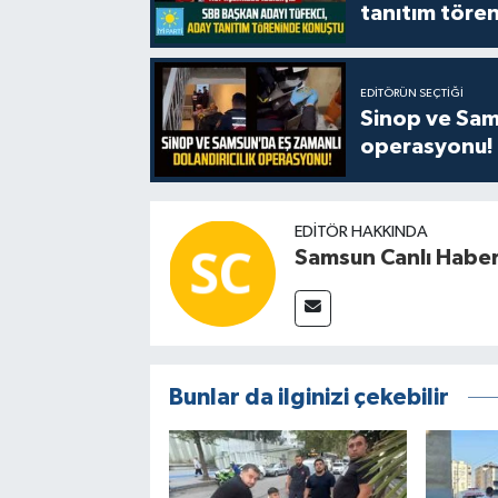
tanıtım tören
EDITÖRÜN SEÇTIĞI
Sinop ve Sams
operasyonu!
EDITÖR HAKKINDA
Samsun Canlı Habe
Bunlar da ilginizi çekebilir