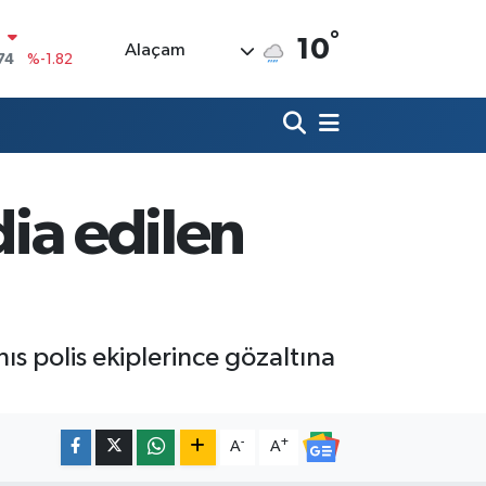
°
10
Alaçam
20
%0.02
90
%0.19
80
%0.18
9000
%0.19
dia edilen
0
,00
%0
N
74
%-1.82
hıs polis ekiplerince gözaltına
-
+
A
A