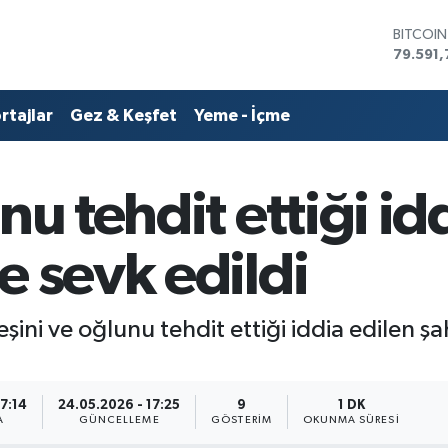
DOLAR
45,436
EURO
53,386
rtajlar
Gez & Keşfet
Yeme - İçme
STERLİN
61,603
G.ALTIN
6862,0
nu tehdit ettiği id
BİST10
14.598
BITCOI
e sevk edildi
79.591,
ini ve oğlunu tehdit ettiği iddia edilen şa
17:14
24.05.2026 - 17:25
9
1 DK
A
GÜNCELLEME
GÖSTERIM
OKUNMA SÜRESI