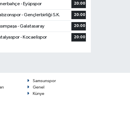
nerbahçe - Eyüpspor
20:00
abzonspor - Gençlerbirliği S.K.
20:00
sımpaşa - Galatasaray
20:00
talyaspor - Kocaelispor
20:00
Samsunspor
arı
Genel
Künye