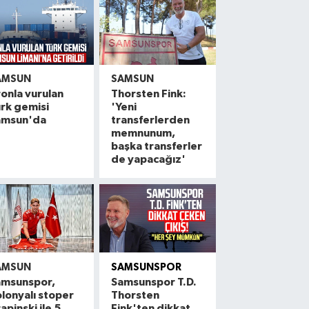
AMSUN
SAMSUN
onla vurulan
Thorsten Fink:
rk gemisi
'Yeni
amsun'da
transferlerden
memnunum,
başka transferler
de yapacağız'
AMSUN
SAMSUNSPOR
amsunspor,
Samsunspor T.D.
lonyalı stoper
Thorsten
apinski ile 5
Fink'ten dikkat