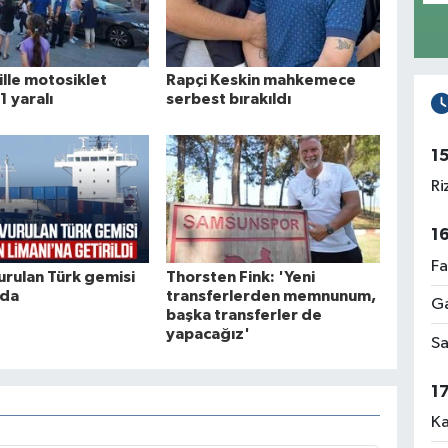
lle motosiklet
Rapçi Keskin mahkemece
 1 yaralı
serbest bırakıldı
1
Ri
1
Fa
urulan Türk gemisi
Thorsten Fink: 'Yeni
'da
transferlerden memnunum,
Ga
başka transferler de
yapacağız'
Sa
1
Ka