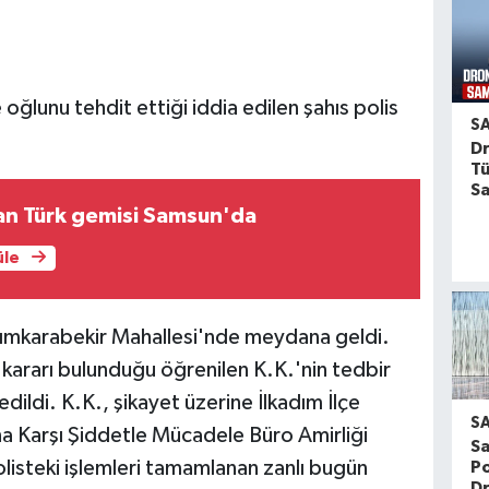
oğlunu tehdit ettiği iddia edilen şahıs polis
S
Dr
Tü
S
an Türk gemisi Samsun'da
üle
azımkarabekir Mahallesi'nde meydana geldi.
kararı bulunduğu öğrenilen K.K.'nin tedbir
 edildi. K.K., şikayet üzerine İlkadım İlçe
S
na Karşı Şiddetle Mücadele Büro Amirliği
S
Polisteki işlemleri tamamlanan zanlı bugün
Po
Dr