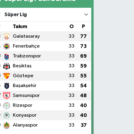
Süper Lig
#
Takım
O
P
1
Galatasaray
33
77
2
Fenerbahçe
33
73
3
Trabzonspor
33
69
4
Beşiktaş
33
59
5
Göztepe
33
55
6
Başakşehir
33
54
7
Samsunspor
33
48
8
Rizespor
33
40
9
Konyaspor
33
40
0
Alanyaspor
33
37