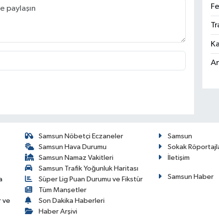
Fe
Tr
Ka
An
Samsun Nöbetçi Eczaneler
Samsun
Samsun Hava Durumu
Sokak Röportajl
Samsun Namaz Vakitleri
İletişim
Samsun Trafik Yoğunluk Haritası
Samsun Haber
a
Süper Lig Puan Durumu ve Fikstür
Tüm Manşetler
r ve
Son Dakika Haberleri
Haber Arşivi