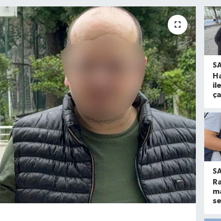
S
Ha
il
ça
S
Ra
m
se