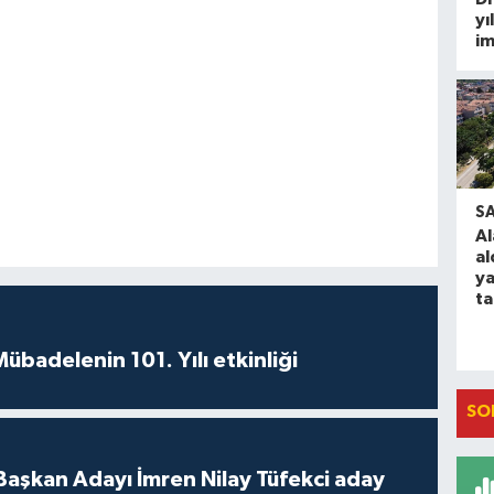
yı
im
S
Al
al
ya
t
badelenin 101. Yılı etkinliği
SO
 Başkan Adayı İmren Nilay Tüfekci aday