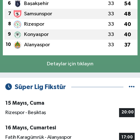
6
Başakşehir
33
54
7
Samsunspor
33
48
8
Rizespor
33
40
9
Konyaspor
33
40
10
Alanyaspor
33
37
Detaylar için tıklayın
Süper Lig Fikstür
15 Mayıs, Cuma
Rizespor - Beşiktaş
20:00
16 Mayıs, Cumartesi
Fatih Karagümrük - Alanyaspor
17:00