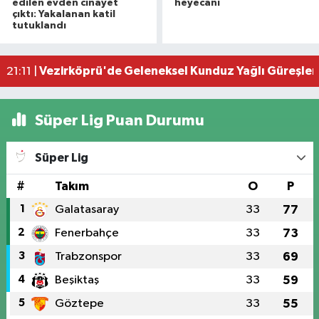
edilen evden cinayet
heyecanı
Samsun'da kuvvetli sağanak! O anlar cep telef
08:57 |
çıktı: Yakalanan katil
tutuklandı
Denizde boğulma tehlikesi geçiren 17 yaşındaki
22:50 |
Samsun'da 4 araçlı zincirleme kaza: 5 yaralı
22:16 |
Vezirköprü'de Geleneksel Kunduz Yağlı Güreşleri 
21:11 |
Süper Lig Puan Durumu
Süper Lig
#
Takım
O
P
1
Galatasaray
33
77
2
Fenerbahçe
33
73
3
Trabzonspor
33
69
4
Beşiktaş
33
59
5
Göztepe
33
55