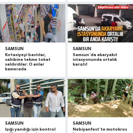
SAMSUN
SAMSUN
Kırtasiyeyi bastılar,
Samsun'da akaryakıt
sahibine tekme tokat
istasyonunda ortalık
saldırdılar: O anlar
karıştı!
kamerada
SAMSUN
SAMSUN
Işığı yandığı için kontrol
Nebiyanfest'te motokros
Samsun'da faciayı genç önledi! Alev alan araca
09:00 |