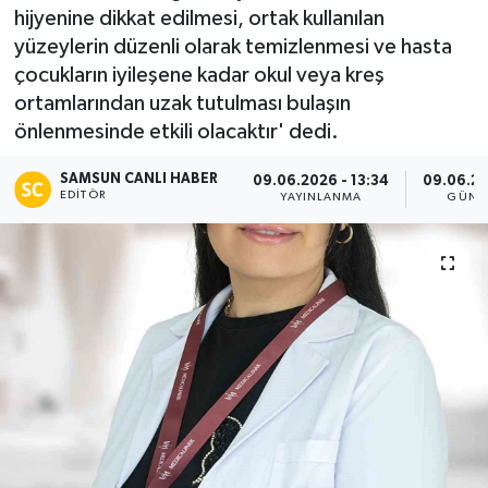
hijyenine dikkat edilmesi, ortak kullanılan
Manşet Haberi
yüzeylerin düzenli olarak temizlenmesi ve hasta
çocukların iyileşene kadar okul veya kreş
ortamlarından uzak tutulması bulaşın
önlenmesinde etkili olacaktır' dedi.
SAMSUN CANLI HABER
09.06.2026 - 13:34
09.06.20
EDITÖR
YAYINLANMA
GÜNC