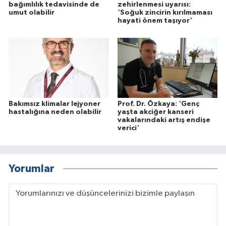
bağımlılık tedavisinde de
zehirlenmesi uyarısı:
umut olabilir
'Soğuk zincirin kırılmaması
hayati önem taşıyor'
Bakımsız klimalar lejyoner
Prof. Dr. Özkaya: 'Genç
hastalığına neden olabilir
yaşta akciğer kanseri
vakalarındaki artış endişe
verici'
Yorumlar