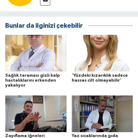
Bunlar da ilginizi çekebilir
Sağlık taraması gizli kalp
'Yüzdeki kızarıklık sadece
hastalıklarını erkenden
hassas cilt olmayabilir'
yakalıyor
Zayıflama iğneleri
Yaz sıcaklarında gıda