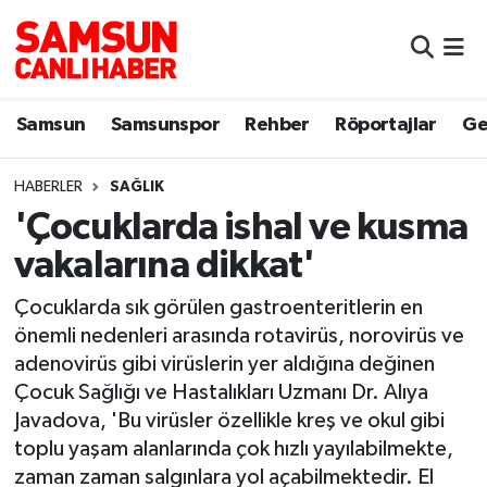
Samsun
Samsun Nöbetçi Eczaneler
Samsun
Samsunspor
Rehber
Röportajlar
Ge
Samsunspor
Samsun Hava Durumu
HABERLER
SAĞLIK
Sokak Röportajları
Samsun Namaz Vakitleri
'Çocuklarda ishal ve kusma
Genel
Samsun Trafik Yoğunluk Haritası
vakalarına dikkat'
Dünya
Süper Lig Puan Durumu ve Fikstür
Çocuklarda sık görülen gastroenteritlerin en
önemli nedenleri arasında rotavirüs, norovirüs ve
Eğitim
Tüm Manşetler
adenovirüs gibi virüslerin yer aldığına değinen
Çocuk Sağlığı ve Hastalıkları Uzmanı Dr. Alıya
Sağlık
Son Dakika Haberleri
Javadova, 'Bu virüsler özellikle kreş ve okul gibi
toplu yaşam alanlarında çok hızlı yayılabilmekte,
Yemek
Haber Arşivi
zaman zaman salgınlara yol açabilmektedir. El