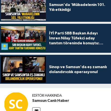
Samsun'da 'Mübadelenin 101.
Yılı etkinliği
İYİ Parti SBB Başkan Adayı
İmren Nilay Tüfekci aday
tanıtım töreninde konuştu:
"Her ilçemizde iddialıyız"
Sinop ve Samsun'da eş zamanlı
dolandırıcılık operasyonu!
EDITÖR HAKKINDA
Samsun Canlı Haber