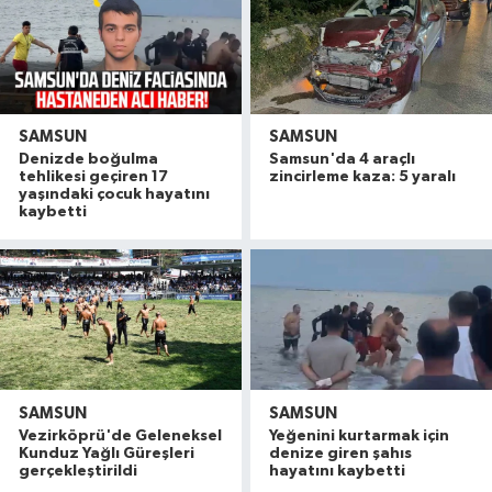
SAMSUN
SAMSUN
Denizde boğulma
Samsun'da 4 araçlı
tehlikesi geçiren 17
zincirleme kaza: 5 yaralı
yaşındaki çocuk hayatını
kaybetti
SAMSUN
SAMSUN
Vezirköprü'de Geleneksel
Yeğenini kurtarmak için
Kunduz Yağlı Güreşleri
denize giren şahıs
gerçekleştirildi
hayatını kaybetti