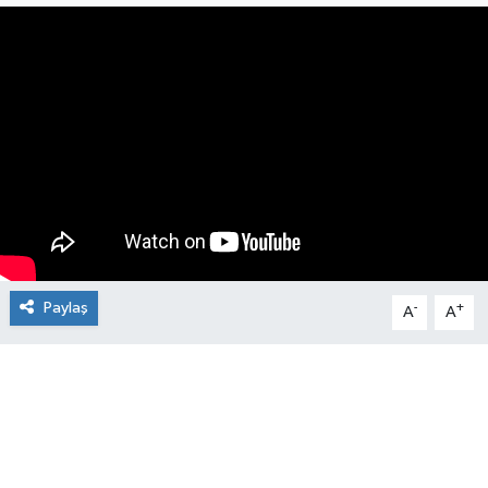
Manşet Haberi
Paylaş
-
+
A
A