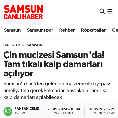
Samsun
Samsun Nöbetçi Eczaneler
Samsun
Samsunspor
Rehber
Röportajlar
Ge
Samsunspor
Samsun Hava Durumu
HABERLER
SAMSUN
Sokak Röportajları
Samsun Namaz Vakitleri
Çin mucizesi Samsun'da!
Genel
Samsun Trafik Yoğunluk Haritası
Tam tıkalı kalp damarları
açılıyor
Dünya
Süper Lig Puan Durumu ve Fikstür
Samsun'a Çin'den gelen bir malzeme ile by-pass
Eğitim
Tüm Manşetler
ameliyatına gerek kalmadan hastaların tam tıkalı
kalp damarları açılabilecek
Sağlık
Son Dakika Haberleri
RAHŞAN ÇELIK
23.09.2024 - 18:04
07.05.2025 - 21:
EDITÖR
Yemek
Haber Arşivi
YAYINLANMA
GÜNCELLEME