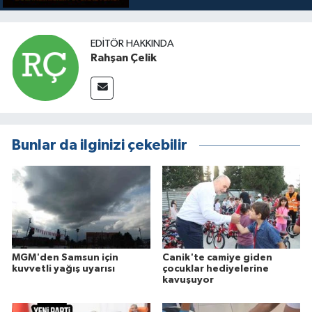
EDITÖR HAKKINDA
Rahşan Çelik
Bunlar da ilginizi çekebilir
MGM'den Samsun için
Canik'te camiye giden
kuvvetli yağış uyarısı
çocuklar hediyelerine
kavuşuyor