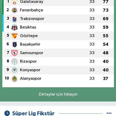
1
Galatasaray
33
77
2
Fenerbahçe
33
73
3
Trabzonspor
33
69
4
Beşiktaş
33
59
5
Göztepe
33
55
6
Başakşehir
33
54
7
Samsunspor
33
48
8
Rizespor
33
40
9
Konyaspor
33
40
10
Alanyaspor
33
37
Detaylar için tıklayın
Süper Lig Fikstür