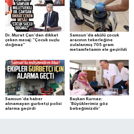
Dr. Murat Çan'dan dikkat
Samsun'da akülü çocuk
çeken mesaj: "Çocuk suçlu
aracının tekerleğine
doğmaz"
zulalanmış 705 gram
metamfetamin ele geçirildi
Samsun'da haber
Başkan Kurnaz:
alınamayan gurbetçi polisi
'Büyüklerimiz göz
alarma geçirdi
bebeğimizdir'