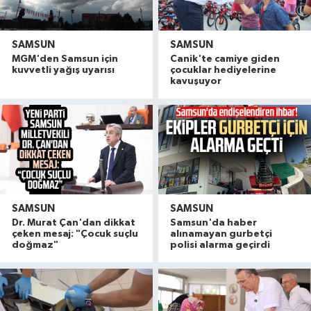
SAMSUN
SAMSUN
MGM'den Samsun için
Canik'te camiye giden
kuvvetli yağış uyarısı
çocuklar hediyelerine
kavuşuyor
SAMSUN
SAMSUN
Dr. Murat Çan'dan dikkat
Samsun'da haber
çeken mesaj: "Çocuk suçlu
alınamayan gurbetçi
doğmaz"
polisi alarma geçirdi