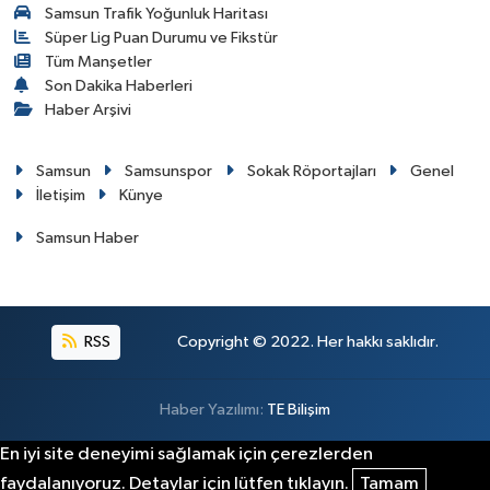
Samsun Trafik Yoğunluk Haritası
Süper Lig Puan Durumu ve Fikstür
Tüm Manşetler
Son Dakika Haberleri
Haber Arşivi
Samsun
Samsunspor
Sokak Röportajları
Genel
İletişim
Künye
Samsun Haber
RSS
Copyright © 2022. Her hakkı saklıdır.
Haber Yazılımı:
TE Bilişim
En iyi site deneyimi sağlamak için çerezlerden
faydalanıyoruz. Detaylar için lütfen tıklayın.
Tamam