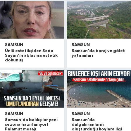
SAMSUN
SAMSUN
Ünlü estetikçiden Seda
Samsun'da baraj ve gölet
Sayan'ın ablasına estetik
yatırımları
dokunuş
SAMSUN
SAMSUN
Samsun'da balıkçılar yeni
Samsun'da
sezona hazırlanıyor!
dalgakıranların
Palamut mesajı
oluşturduğu koylara ilgi