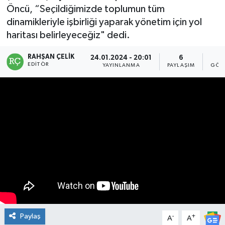
Öncü, “Seçildiğimizde toplumun tüm
Manşet Haberi
dinamikleriyle işbirliği yaparak yönetim için yol
haritası belirleyeceğiz" dedi.
RAHŞAN ÇELIK
24.01.2024 - 20:01
6
1
EDITÖR
YAYINLANMA
PAYLAŞIM
GÖS
Paylaş
-
+
A
A