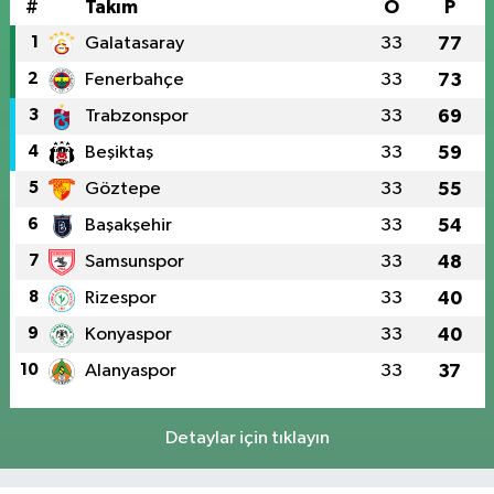
#
Takım
O
P
1
Galatasaray
33
77
2
Fenerbahçe
33
73
3
Trabzonspor
33
69
4
Beşiktaş
33
59
5
Göztepe
33
55
6
Başakşehir
33
54
7
Samsunspor
33
48
8
Rizespor
33
40
9
Konyaspor
33
40
10
Alanyaspor
33
37
Detaylar için tıklayın