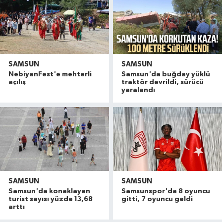
SAMSUN
SAMSUN
NebiyanFest'e mehterli
Samsun'da buğday yüklü
açılış
traktör devrildi, sürücü
yaralandı
SAMSUN
SAMSUN
Samsun'da konaklayan
Samsunspor'da 8 oyuncu
turist sayısı yüzde 13,68
gitti, 7 oyuncu geldi
arttı