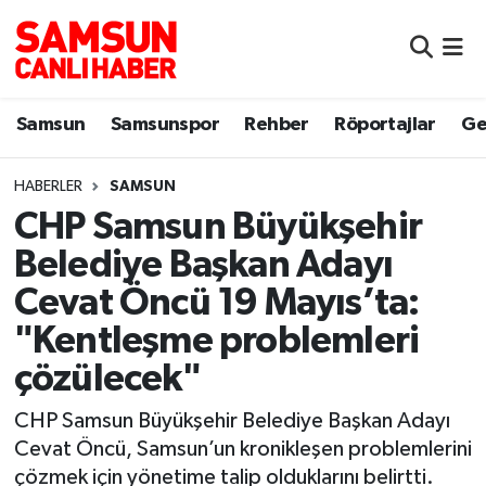
Samsun
Samsun Nöbetçi Eczaneler
Samsun
Samsunspor
Rehber
Röportajlar
Ge
Samsunspor
Samsun Hava Durumu
HABERLER
SAMSUN
Sokak Röportajları
Samsun Namaz Vakitleri
CHP Samsun Büyükşehir
Genel
Samsun Trafik Yoğunluk Haritası
Belediye Başkan Adayı
Cevat Öncü 19 Mayıs’ta:
Dünya
Süper Lig Puan Durumu ve Fikstür
"Kentleşme problemleri
Eğitim
Tüm Manşetler
çözülecek"
Sağlık
Son Dakika Haberleri
CHP Samsun Büyükşehir Belediye Başkan Adayı
Cevat Öncü, Samsun’un kronikleşen problemlerini
Yemek
Haber Arşivi
çözmek için yönetime talip olduklarını belirtti.