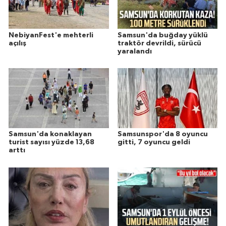
NebiyanFest'e mehterli
Samsun'da buğday yüklü
açılış
traktör devrildi, sürücü
yaralandı
Samsun'da konaklayan
Samsunspor'da 8 oyuncu
turist sayısı yüzde 13,68
gitti, 7 oyuncu geldi
arttı