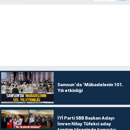
Samsun'da 'Mübadelenin 101.
Yılı etkinliği
İYİ Parti SBB Başkan Adayı
İmren Nilay Tüfekci aday
tanıtım töreninde konuştu: