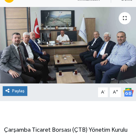
Manşet Haberi
Paylaş
-
+
A
A
Çarşamba Ticaret Borsası (ÇTB) Yönetim Kurulu