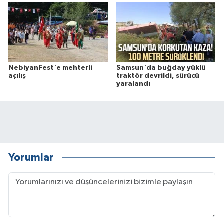
NebiyanFest'e mehterli
Samsun'da buğday yüklü
açılış
traktör devrildi, sürücü
yaralandı
Yorumlar