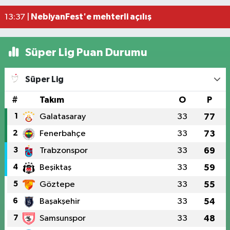
Samsun'da 1 ton 160 litre kaçak etil alkol ele geçi
13:47 |
NebiyanFest'e mehterli açılış
13:37 |
Süper Lig Puan Durumu
Süper Lig
#
Takım
O
P
1
Galatasaray
33
77
2
Fenerbahçe
33
73
3
Trabzonspor
33
69
4
Beşiktaş
33
59
5
Göztepe
33
55
6
Başakşehir
33
54
7
Samsunspor
33
48