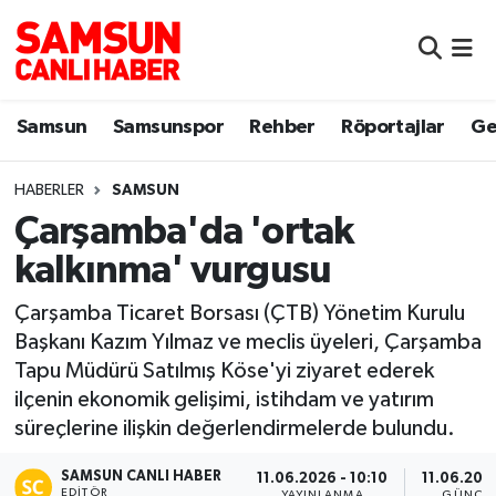
Samsun
Samsun Nöbetçi Eczaneler
Samsun
Samsunspor
Rehber
Röportajlar
Ge
Samsunspor
Samsun Hava Durumu
HABERLER
SAMSUN
Sokak Röportajları
Samsun Namaz Vakitleri
Çarşamba'da 'ortak
Genel
Samsun Trafik Yoğunluk Haritası
kalkınma' vurgusu
Dünya
Süper Lig Puan Durumu ve Fikstür
Çarşamba Ticaret Borsası (ÇTB) Yönetim Kurulu
Başkanı Kazım Yılmaz ve meclis üyeleri, Çarşamba
Eğitim
Tüm Manşetler
Tapu Müdürü Satılmış Köse'yi ziyaret ederek
ilçenin ekonomik gelişimi, istihdam ve yatırım
Sağlık
Son Dakika Haberleri
süreçlerine ilişkin değerlendirmelerde bulundu.
SAMSUN CANLI HABER
Yemek
Haber Arşivi
11.06.2026 - 10:10
11.06.2026
EDITÖR
YAYINLANMA
GÜNCEL