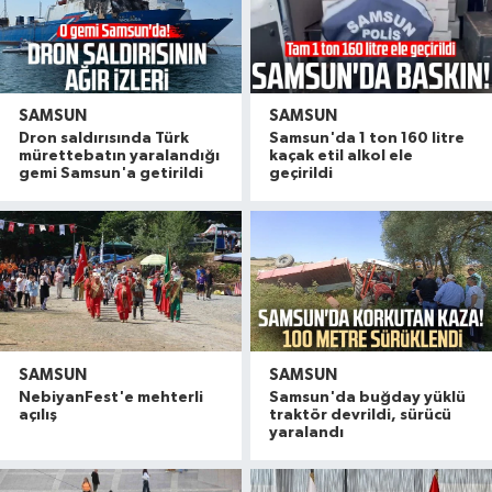
SAMSUN
SAMSUN
Dron saldırısında Türk
Samsun'da 1 ton 160 litre
mürettebatın yaralandığı
kaçak etil alkol ele
gemi Samsun'a getirildi
geçirildi
SAMSUN
SAMSUN
NebiyanFest'e mehterli
Samsun'da buğday yüklü
açılış
traktör devrildi, sürücü
yaralandı