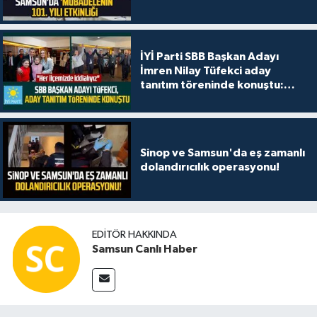
İYİ Parti SBB Başkan Adayı
İmren Nilay Tüfekci aday
tanıtım töreninde konuştu:
"Her ilçemizde iddialıyız"
Sinop ve Samsun'da eş zamanlı
dolandırıcılık operasyonu!
EDITÖR HAKKINDA
Samsun Canlı Haber