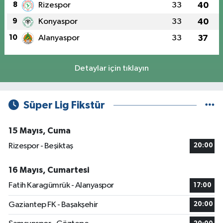
8
Rizespor
33
40
9
Konyaspor
33
40
10
Alanyaspor
33
37
Detaylar için tıklayın
Süper Lig Fikstür
15 Mayıs, Cuma
Rizespor - Beşiktaş
20:00
16 Mayıs, Cumartesi
Fatih Karagümrük - Alanyaspor
17:00
Gaziantep FK - Başakşehir
20:00