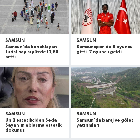
SAMSUN
SAMSUN
Samsun'da konaklayan
Samsunspor'da 8 oyuncu
turist sayısı yüzde 13,68
gitti, 7 oyuncu geldi
arttı
SAMSUN
SAMSUN
Uyuşturucu operasyonunda 7 şüpheli tutukland
15:27 |
Ünlü estetikçiden Seda
Samsun'da baraj ve gölet
Atakum'da denize girenlere önemli uyarı
15:18 |
Sayan'ın ablasına estetik
yatırımları
dokunuş
Dron saldırısında Türk mürettebatın yaralandığı
15:12 |