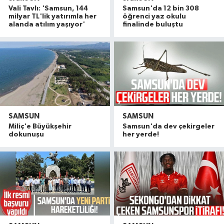
Vali Tavlı: 'Samsun, 144
Samsun'da 12 bin 308
milyar TL'lik yatırımla her
öğrenci yaz okulu
alanda atılım yaşıyor'
finalinde buluştu
SAMSUN
SAMSUN
Miliç'e Büyükşehir
Samsun'da dev çekirgeler
dokunuşu
her yerde!