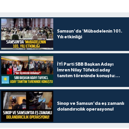
Samsun'da 'Mübadelenin 101.
Yılı etkinliği
İYİ Parti SBB Başkan Adayı
İmren Nilay Tüfekci aday
tanıtım töreninde konuştu:
"Her ilçemizde iddialıyız"
Sinop ve Samsun'da eş zamanlı
dolandırıcılık operasyonu!