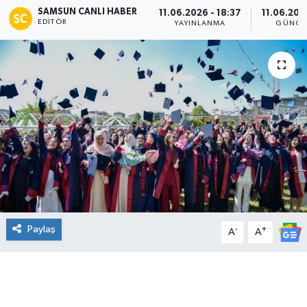
SAMSUN CANLI HABER
11.06.2026 - 18:37
11.06.202
EDITÖR
Manşet Haberi
YAYINLANMA
GÜNCE
Paylaş
-
+
A
A