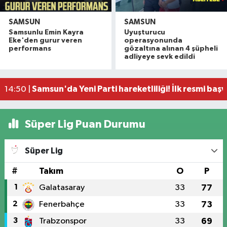
SAMSUN
SAMSUN
Samsunlu Emin Kayra
Uyuşturucu
Vali Tavlı: 'Samsun, 144 milyar TL'lik yatırımla h
22:09 |
Eke'den gurur veren
operasyonunda
Samsun'da 12 bin 308 öğrenci yaz okulu finalind
17:16 |
performans
gözaltına alınan 4 şüpheli
adliyeye sevk edildi
Miliç'e Büyükşehir dokunuşu
15:59 |
Samsun'da dev çekirgeler her yerde!
15:46 |
Samsun'da Yeni Parti hareketliliği! İlk resmi başv
14:50 |
Süper Lig Puan Durumu
Süper Lig
#
Takım
O
P
1
Galatasaray
33
77
2
Fenerbahçe
33
73
3
Trabzonspor
33
69