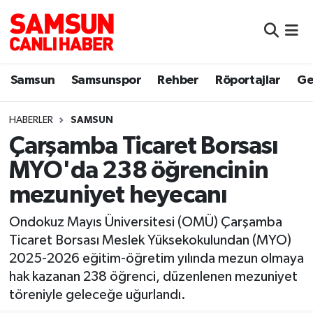
Samsun
Samsun Nöbetçi Eczaneler
Samsun
Samsunspor
Rehber
Röportajlar
Ge
Samsunspor
Samsun Hava Durumu
HABERLER
SAMSUN
Sokak Röportajları
Samsun Namaz Vakitleri
Çarşamba Ticaret Borsası
Genel
Samsun Trafik Yoğunluk Haritası
MYO'da 238 öğrencinin
mezuniyet heyecanı
Dünya
Süper Lig Puan Durumu ve Fikstür
Ondokuz Mayıs Üniversitesi (OMÜ) Çarşamba
Eğitim
Tüm Manşetler
Ticaret Borsası Meslek Yüksekokulundan (MYO)
2025-2026 eğitim-öğretim yılında mezun olmaya
Sağlık
Son Dakika Haberleri
hak kazanan 238 öğrenci, düzenlenen mezuniyet
töreniyle geleceğe uğurlandı.
Yemek
Haber Arşivi