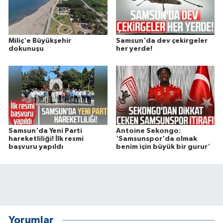
Miliç'e Büyükşehir
Samsun'da dev çekirgeler
dokunuşu
her yerde!
Samsun'da Yeni Parti
Antoine Sekongo:
hareketliliği! İlk resmi
'Samsunspor'da olmak
başvuru yapıldı
benim için büyük bir gurur'
Yorumlar