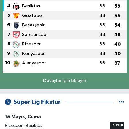
4
Beşiktaş
33
59
5
Göztepe
33
55
6
Başakşehir
33
54
7
Samsunspor
33
48
8
Rizespor
33
40
9
Konyaspor
33
40
10
Alanyaspor
33
37
Detaylar için tıklayın
Süper Lig Fikstür
15 Mayıs, Cuma
Rizespor - Beşiktaş
20:00