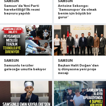
SAMSUN
SAMSUN
Samsun'da Yeni Parti
Antoine Sekongo:
hareketliliği! İlk resmi
'Samsunspor'da olmak
başvuru yapıldı
benim için büyük bir
gurur'
SAMSUN
SAMSUN
Samsunlu terziler
Başkan Halit Doğan'dan
geleceğe umutla bakıyor
iş dünyasına yeni proje
mesajı