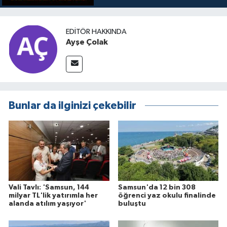
EDITÖR HAKKINDA
Ayşe Çolak
Bunlar da ilginizi çekebilir
Vali Tavlı: 'Samsun, 144
Samsun'da 12 bin 308
milyar TL'lik yatırımla her
öğrenci yaz okulu finalinde
alanda atılım yaşıyor'
buluştu