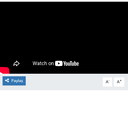
Manşet Haberi
Paylaş
-
+
A
A