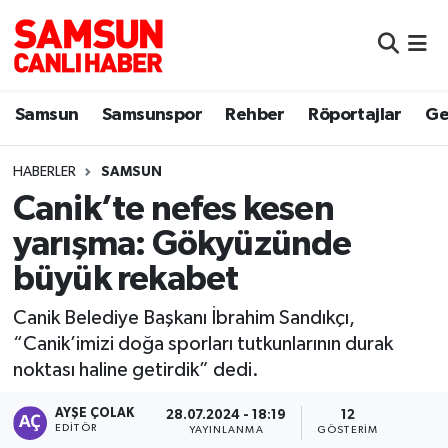
Samsun
Samsun Nöbetçi Eczaneler
Samsun
Samsunspor
Rehber
Röportajlar
Ge
Samsunspor
Samsun Hava Durumu
HABERLER
SAMSUN
Sokak Röportajları
Samsun Namaz Vakitleri
Canik’te nefes kesen
Genel
Samsun Trafik Yoğunluk Haritası
yarışma: Gökyüzünde
büyük rekabet
Dünya
Süper Lig Puan Durumu ve Fikstür
Canik Belediye Başkanı İbrahim Sandıkçı,
Eğitim
Tüm Manşetler
“Canik’imizi doğa sporları tutkunlarının durak
noktası haline getirdik” dedi.
Sağlık
Son Dakika Haberleri
AYŞE ÇOLAK
28.07.2024 - 18:19
12
EDITÖR
Yemek
Haber Arşivi
YAYINLANMA
GÖSTERIM