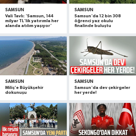
SAMSUN
SAMSUN
Vali Tavlı: 'Samsun, 144
Samsun'da 12 bin 308
milyar TL'lik yatırımla her
öğrenci yaz okulu
alanda atılım yaşıyor'
finalinde buluştu
SAMSUN
SAMSUN
Miliç'e Büyükşehir
Samsun'da dev çekirgeler
dokunuşu
her yerde!