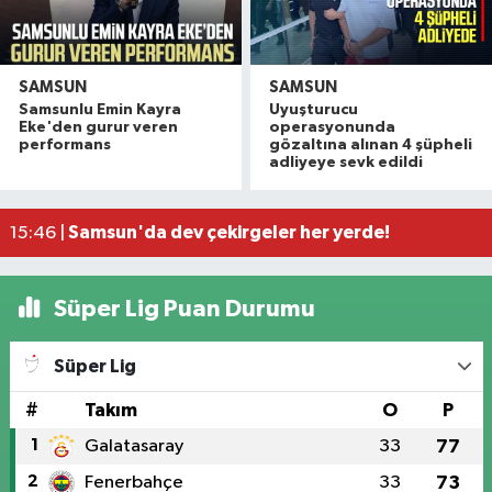
SAMSUN
SAMSUN
Samsunlu Emin Kayra
Uyuşturucu
Vali Tavlı: 'Samsun, 144 milyar TL'lik yatırımla h
22:09 |
Eke'den gurur veren
operasyonunda
Samsun'da 12 bin 308 öğrenci yaz okulu finalind
17:16 |
performans
gözaltına alınan 4 şüpheli
adliyeye sevk edildi
Miliç'e Büyükşehir dokunuşu
15:59 |
Samsun'da dev çekirgeler her yerde!
15:46 |
Samsun'da Yeni Parti hareketliliği! İlk resmi başv
14:50 |
Süper Lig Puan Durumu
Süper Lig
#
Takım
O
P
1
Galatasaray
33
77
2
Fenerbahçe
33
73