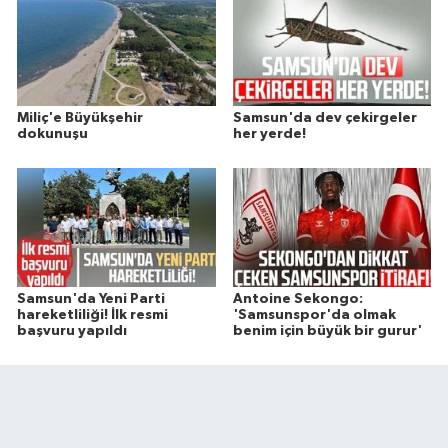
Miliç'e Büyükşehir
Samsun'da dev çekirgeler
dokunuşu
her yerde!
Samsun'da Yeni Parti
Antoine Sekongo:
hareketliliği! İlk resmi
'Samsunspor'da olmak
başvuru yapıldı
benim için büyük bir gurur'