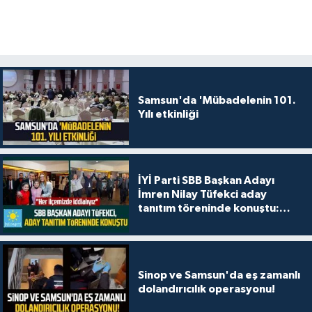
Samsun'da 'Mübadelenin 101.
Yılı etkinliği
İYİ Parti SBB Başkan Adayı
İmren Nilay Tüfekci aday
tanıtım töreninde konuştu:
"Her ilçemizde iddialıyız"
Sinop ve Samsun'da eş zamanlı
dolandırıcılık operasyonu!