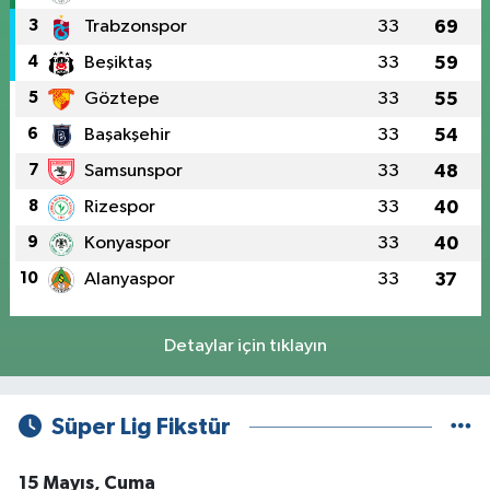
3
Trabzonspor
33
69
4
Beşiktaş
33
59
5
Göztepe
33
55
6
Başakşehir
33
54
7
Samsunspor
33
48
8
Rizespor
33
40
9
Konyaspor
33
40
10
Alanyaspor
33
37
Detaylar için tıklayın
Süper Lig Fikstür
15 Mayıs, Cuma