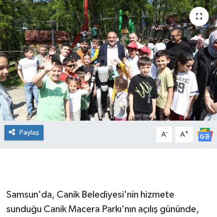
Manşet Haberi
Paylaş
-
+
A
A
Samsun'da, Canik Belediyesi'nin hizmete
sunduğu Canik Macera Parkı'nın açılış gününde,