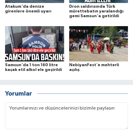
Atakum'da denize
Dron saldırısında Türk
girenlere önemli uyarı
mürettebatın yaralandığı
gemi Samsun'a getirildi
Samsun'da 1 ton 160 litre
NebiyanFest'e mehterli
kaçak etil alkol ele geçirildi
açılış
Yorumlar