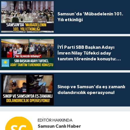
Samsun'da 'Mübadelenin 101.
Yılı etkinliği
İYİ Parti SBB Başkan Adayı
İmren Nilay Tüfekci aday
tanıtım töreninde konuştu:
"Her ilçemizde iddialıyız"
Sinop ve Samsun'da eş zamanlı
dolandırıcılık operasyonu!
EDITÖR HAKKINDA
Samsun Canlı Haber