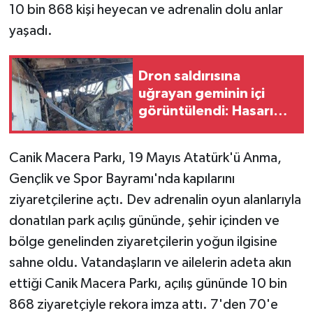
10 bin 868 kişi heyecan ve adrenalin dolu anlar
yaşadı.
Dron saldırısına
uğrayan geminin içi
görüntülendi: Hasarın
boyutu ortaya çıktı
Canik Macera Parkı, 19 Mayıs Atatürk'ü Anma,
Gençlik ve Spor Bayramı'nda kapılarını
ziyaretçilerine açtı. Dev adrenalin oyun alanlarıyla
donatılan park açılış gününde, şehir içinden ve
bölge genelinden ziyaretçilerin yoğun ilgisine
sahne oldu. Vatandaşların ve ailelerin adeta akın
ettiği Canik Macera Parkı, açılış gününde 10 bin
868 ziyaretçiyle rekora imza attı. 7'den 70'e