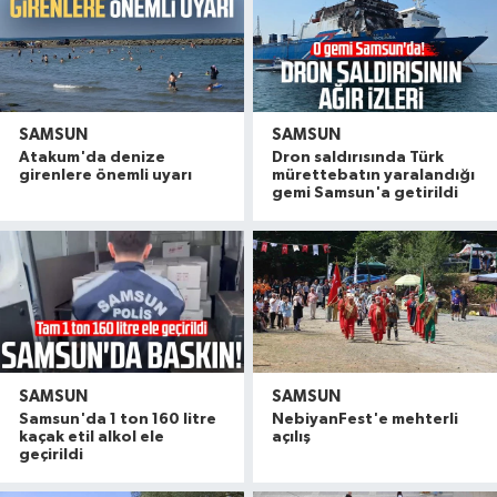
SAMSUN
SAMSUN
Atakum'da denize
Dron saldırısında Türk
girenlere önemli uyarı
mürettebatın yaralandığı
gemi Samsun'a getirildi
SAMSUN
SAMSUN
Samsun'da 1 ton 160 litre
NebiyanFest'e mehterli
kaçak etil alkol ele
açılış
geçirildi