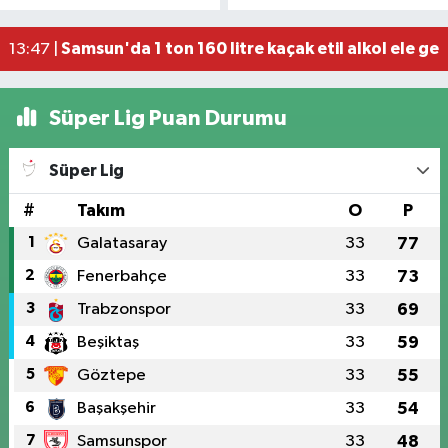
Dron saldırısında Türk mürettebatın yaralandığı
15:12 |
Samsun'da 1 ton 160 litre kaçak etil alkol ele geçi
13:47 |
Süper Lig Puan Durumu
Süper Lig
#
Takım
O
P
1
Galatasaray
33
77
2
Fenerbahçe
33
73
3
Trabzonspor
33
69
4
Beşiktaş
33
59
5
Göztepe
33
55
6
Başakşehir
33
54
7
Samsunspor
33
48