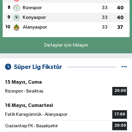
8
Rizespor
33
40
9
Konyaspor
33
40
10
Alanyaspor
33
37
Detaylar için tıklayın
Süper Lig Fikstür
15 Mayıs, Cuma
Rizespor - Beşiktaş
20:00
16 Mayıs, Cumartesi
Fatih Karagümrük - Alanyaspor
17:00
Gaziantep FK - Başakşehir
20:00