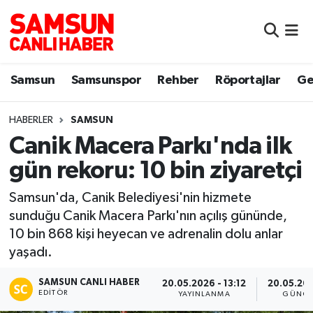
Samsun
Samsun Nöbetçi Eczaneler
Samsun
Samsunspor
Rehber
Röportajlar
Ge
Samsunspor
Samsun Hava Durumu
HABERLER
SAMSUN
Sokak Röportajları
Samsun Namaz Vakitleri
Canik Macera Parkı'nda ilk
Genel
Samsun Trafik Yoğunluk Haritası
gün rekoru: 10 bin ziyaretçi
Dünya
Süper Lig Puan Durumu ve Fikstür
Samsun'da, Canik Belediyesi'nin hizmete
sunduğu Canik Macera Parkı'nın açılış gününde,
Eğitim
Tüm Manşetler
10 bin 868 kişi heyecan ve adrenalin dolu anlar
yaşadı.
Sağlık
Son Dakika Haberleri
SAMSUN CANLI HABER
20.05.2026 - 13:12
20.05.202
EDITÖR
YAYINLANMA
GÜNCE
Yemek
Haber Arşivi