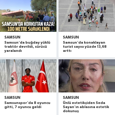
SAMSUN
SAMSUN
Samsun'da buğday yüklü
Samsun'da konaklayan
traktör devrildi, sürücü
turist sayısı yüzde 13,68
yaralandı
arttı
SAMSUN
SAMSUN
Dron saldırısına uğrayan geminin içi görüntülend
16:49 |
Samsunspor'da 8 oyuncu
Ünlü estetikçiden Seda
Uyuşturucu operasyonunda 7 şüpheli tutukland
15:27 |
gitti, 7 oyuncu geldi
Sayan'ın ablasına estetik
dokunuş
Atakum'da denize girenlere önemli uyarı
15:18 |