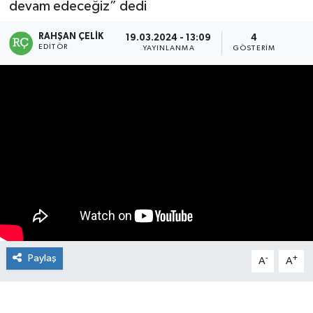
devam edeceğiz” dedi
Manşet Haberi
RAHŞAN ÇELIK
19.03.2024 - 13:09
4
EDITÖR
YAYINLANMA
GÖSTERIM
Paylaş
-
+
A
A