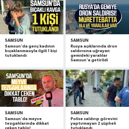
SAMSUN
SAMSUN
Samsun'da genç kadının
Rusya açıklarında dron
bıçaklanmasıyla ilgili 1 kişi
saldırısına uğrayan
tutuklandı
gemideki yaralılar
Samsun'a getirildi
SAMSUN
SAMSUN
Samsun'da meyve
Polise saldırıp görevini
tezgahlarında dikkat
yaptırmayan 2 şüpheli
çeken tablo!
tutuklandı