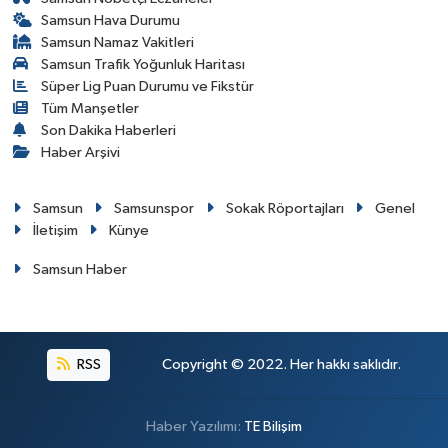
Samsun Hava Durumu
Samsun Namaz Vakitleri
Samsun Trafik Yoğunluk Haritası
Süper Lig Puan Durumu ve Fikstür
Tüm Manşetler
Son Dakika Haberleri
Haber Arşivi
Samsun
Samsunspor
Sokak Röportajları
Genel
İletişim
Künye
Samsun Haber
RSS
Copyright © 2022. Her hakkı saklıdır.
Haber Yazılımı:
TE Bilişim