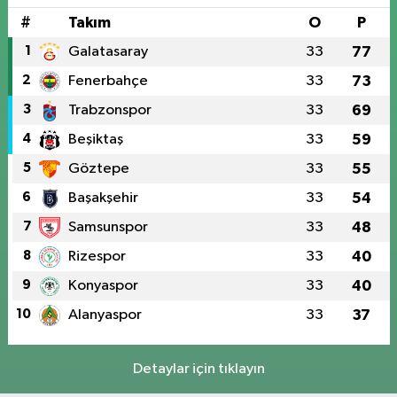
#
Takım
O
P
1
Galatasaray
33
77
2
Fenerbahçe
33
73
3
Trabzonspor
33
69
4
Beşiktaş
33
59
5
Göztepe
33
55
6
Başakşehir
33
54
7
Samsunspor
33
48
8
Rizespor
33
40
9
Konyaspor
33
40
10
Alanyaspor
33
37
Detaylar için tıklayın