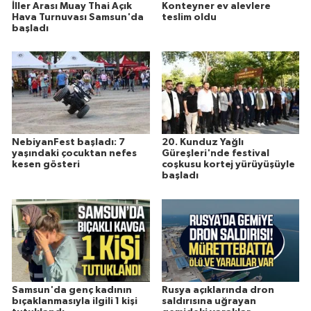
İller Arası Muay Thai Açık
Konteyner ev alevlere
Hava Turnuvası Samsun'da
teslim oldu
başladı
NebiyanFest başladı: 7
20. Kunduz Yağlı
yaşındaki çocuktan nefes
Güreşleri'nde festival
kesen gösteri
coşkusu kortej yürüyüşüyle
başladı
Samsun'da genç kadının
Rusya açıklarında dron
bıçaklanmasıyla ilgili 1 kişi
saldırısına uğrayan