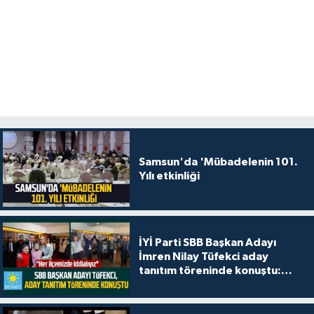
Samsun'da 'Mübadelenin 101.
Yılı etkinliği
İYİ Parti SBB Başkan Adayı
İmren Nilay Tüfekci aday
tanıtım töreninde konuştu:
"Her ilçemizde iddialıyız"