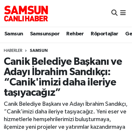
Samsun
Samsun Nöbetçi Eczaneler
Samsun
Samsunspor
Rehber
Röportajlar
Ge
Samsunspor
Samsun Hava Durumu
HABERLER
SAMSUN
Sokak Röportajları
Samsun Namaz Vakitleri
Canik Belediye Başkanı ve
Genel
Samsun Trafik Yoğunluk Haritası
Adayı İbrahim Sandıkçı:
“Canik'imizi daha ileriye
Dünya
Süper Lig Puan Durumu ve Fikstür
taşıyacağız”
Eğitim
Tüm Manşetler
Canik Belediye Başkanı ve Adayı İbrahim Sandıkçı,
“Canik'imizi daha ileriye taşıyacağız. Yeni eser ve
Sağlık
Son Dakika Haberleri
hizmetlerle hemşehrilerimizi buluşturmaya,
ilçemize yeni projeler ve yatırımlar kazandırmaya
Yemek
Haber Arşivi