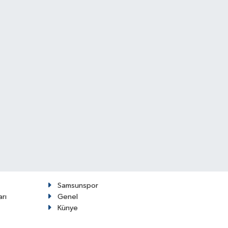
Samsunspor
arı
Genel
Künye