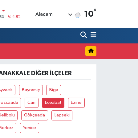
°
N
10
Alaçam
74
%-1.82
20
%0.02
90
%0.19
80
%0.18
9000
%0.19
ANAKKALE DIĞER İLÇELER
0
,00
%0
yvacık
Bayramiç
Biga
Bozcaada
Çan
Eceabat
Ezine
elibolu
Gökçeada
Lapseki
Merkez
Yenice