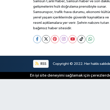
Samsun Canlı Haber, Samsun haber ve son dakik
gelişmelerini hızlı doğrulama prensibiyle sunar.
Samsunspor, trafik-hava durumu, ekonomi-kültü
yerel yaşam içeriklerinde güvenilir kaynaklara ve
resmî açıklamalara yer verir. Şehrin nabzını tutan
bağımsız haber sitesidir.
RSS
Copyright © 2022. Her hakkı saklıdır
En iyi site deneyimi sağlamak için çerezlerde