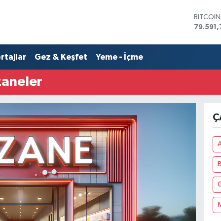
BITCOI
79.591,
DOLAR
45,436
rtajlar
Gez & Keşfet
Yeme - İçme
EURO
53,386
STERLİN
zaneler
61,603
G.ALTIN
6862,0
Ç
BİST10
14.598
A
G