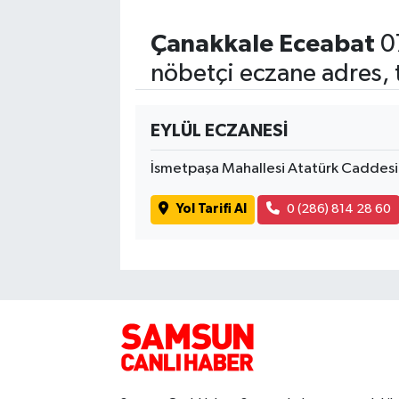
Çanakkale Eceabat
0
nöbetçi eczane adres, 
EYLÜL ECZANESİ
İsmetpaşa Mahallesi Atatürk Caddes
Yol Tarifi Al
0 (286) 814 28 60