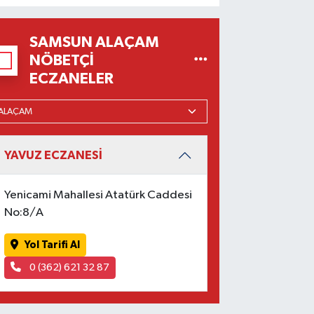
SAMSUN ALAÇAM
NÖBETÇI
ECZANELER
YAVUZ ECZANESİ
Yenicami Mahallesi Atatürk Caddesi
No:8/A
Yol Tarifi Al
0 (362) 621 32 87