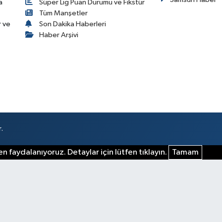
a
Süper Lig Puan Durumu ve Fikstür
Tüm Manşetler
r ve
Son Dakika Haberleri
Haber Arşivi
.
n faydalanıyoruz. Detaylar için lütfen tıklayın.
Tamam