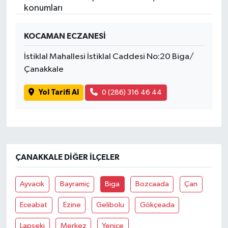
konumları
KOCAMAN ECZANESİ
İstiklal Mahallesi İstiklal Caddesi No:20 Biga/
Çanakkale
Yol Tarifi Al
0 (286) 316 46 44
ÇANAKKALE DIĞER İLÇELER
Ayvacık
Bayramiç
Biga
Bozcaada
Çan
Eceabat
Ezine
Gelibolu
Gökçeada
Lapseki
Merkez
Yenice