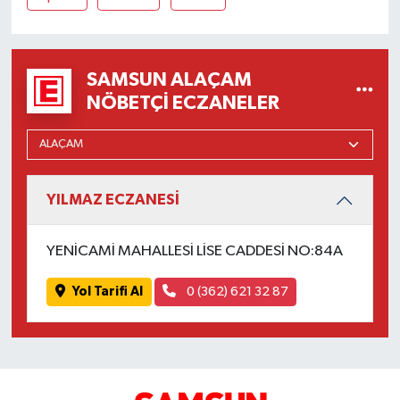
SAMSUN ALAÇAM
NÖBETÇI ECZANELER
YILMAZ ECZANESİ
YENİCAMİ MAHALLESİ LİSE CADDESİ NO:84A
Yol Tarifi Al
0 (362) 621 32 87