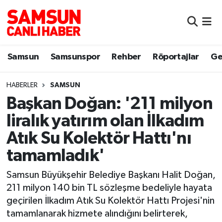
Samsun
Samsun Nöbetçi Eczaneler
Samsun
Samsunspor
Rehber
Röportajlar
Ge
Samsunspor
Samsun Hava Durumu
HABERLER
SAMSUN
Sokak Röportajları
Samsun Namaz Vakitleri
Başkan Doğan: '211 milyon
Genel
Samsun Trafik Yoğunluk Haritası
liralık yatırım olan İlkadım
Atık Su Kolektör Hattı'nı
Dünya
Süper Lig Puan Durumu ve Fikstür
tamamladık'
Eğitim
Tüm Manşetler
Samsun Büyükşehir Belediye Başkanı Halit Doğan,
211 milyon 140 bin TL sözleşme bedeliyle hayata
Sağlık
Son Dakika Haberleri
geçirilen İlkadım Atık Su Kolektör Hattı Projesi'nin
tamamlanarak hizmete alındığını belirterek,
Yemek
Haber Arşivi