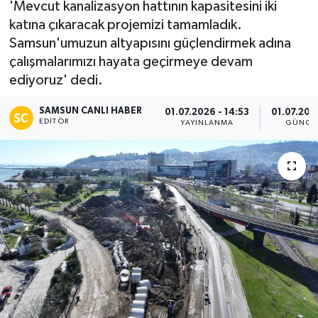
'Mevcut kanalizasyon hattının kapasitesini iki
katına çıkaracak projemizi tamamladık.
Manşet Haberi
Samsun'umuzun altyapısını güçlendirmek adına
çalışmalarımızı hayata geçirmeye devam
ediyoruz' dedi.
SAMSUN CANLI HABER
01.07.2026 - 14:53
01.07.202
EDITÖR
YAYINLANMA
GÜNCE