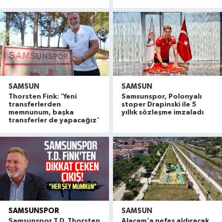
SAMSUN
SAMSUN
Thorsten Fink: 'Yeni
Samsunspor, Polonyalı
transferlerden
stoper Drapinski ile 5
memnunum, başka
yıllık sözleşme imzaladı
transferler de yapacağız'
SAMSUNSPOR
SAMSUN
Alaçam çileği reçel oldu: Hedef coğrafi işaret ve
20:16 |
Samsunspor T.D. Thorsten
Alaçam'a nefes aldıracak