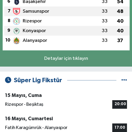
6
Başakşehir
33
54
7
Samsunspor
33
48
8
Rizespor
33
40
9
Konyaspor
33
40
10
Alanyaspor
33
37
Detaylar için tıklayın
Süper Lig Fikstür
15 Mayıs, Cuma
Rizespor - Beşiktaş
20:00
16 Mayıs, Cumartesi
Fatih Karagümrük - Alanyaspor
17:00