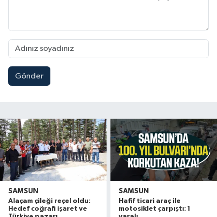
Gönder
SAMSUN
SAMSUN
Alaçam çileği reçel oldu:
Hafif ticari araç ile
Hedef coğrafi işaret ve
motosiklet çarpıştı: 1
Türkiye pazarı
yaralı