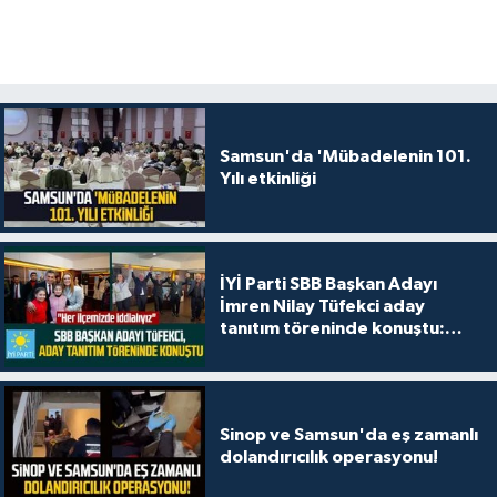
Samsun'da 'Mübadelenin 101.
Yılı etkinliği
İYİ Parti SBB Başkan Adayı
İmren Nilay Tüfekci aday
tanıtım töreninde konuştu:
"Her ilçemizde iddialıyız"
Sinop ve Samsun'da eş zamanlı
dolandırıcılık operasyonu!