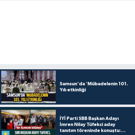
Samsun'da 'Mübadelenin 101.
Yılı etkinliği
İYİ Parti SBB Başkan Adayı
İmren Nilay Tüfekci aday
tanıtım töreninde konuştu: