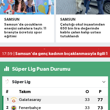
SAMSUN
SAMSUN
Samsun'da çocukların
Çalıştığı okul inşaatından
İller Arası Muay Thai Açık Hava Turnuvası Samsu
22:58 |
enerjisi sahalara taştı: 11
650 bin lira değerinde
Konteyner ev alevlere teslim oldu
22:36 |
branşta ücretsiz spor
kablo çalan kalıp ustası
eğitimi
tutuklandı
NebiyanFest başladı: 7 yaşındaki çocuktan nefe
19:59 |
20. Kunduz Yağlı Güreşleri'nde festival coşkusu
18:50 |
Samsun'da genç kadının bıçaklanmasıyla ilgili 1 k
17:59 |
Süper Lig Puan Durumu
Süper Lig
#
Takım
O
P
1
Galatasaray
33
77
2
Fenerbahçe
33
73