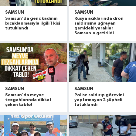
SAMSUN
SAMSUN
Samsun'da genç kadının
Rusya açıklarında dron
bıçaklanmasıyla ilgili 1 kişi
saldırısına uğrayan
tutuklandı
gemideki yaralılar
Samsun'a getirildi
SAMSUN
SAMSUN
Samsun'da meyve
Polise saldırıp görevini
tezgahlarında dikkat
yaptırmayan 2 şüpheli
çeken tablo!
tutuklandı