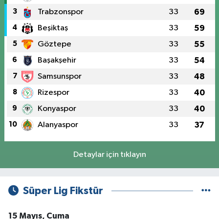
3
Trabzonspor
33
69
4
Beşiktaş
33
59
5
Göztepe
33
55
6
Başakşehir
33
54
7
Samsunspor
33
48
8
Rizespor
33
40
9
Konyaspor
33
40
10
Alanyaspor
33
37
Detaylar için tıklayın
Süper Lig Fikstür
15 Mayıs, Cuma