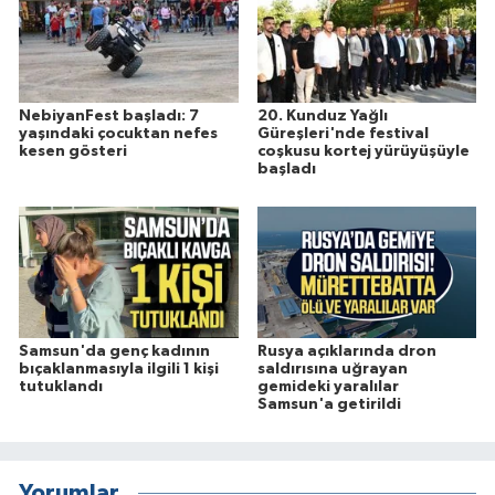
NebiyanFest başladı: 7
20. Kunduz Yağlı
yaşındaki çocuktan nefes
Güreşleri'nde festival
kesen gösteri
coşkusu kortej yürüyüşüyle
başladı
Samsun'da genç kadının
Rusya açıklarında dron
bıçaklanmasıyla ilgili 1 kişi
saldırısına uğrayan
tutuklandı
gemideki yaralılar
Samsun'a getirildi
Yorumlar