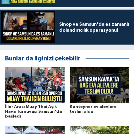
"Her ilçemizde iddialıyız"
Sinop ve Samsun'da eş zamanlı
dolandırıcılık operasyonu!
Bunlar da ilginizi çekebilir
İller Arası Muay Thai Açık
Konteyner ev alevlere
Hava Turnuvası Samsun'da
teslim oldu
başladı