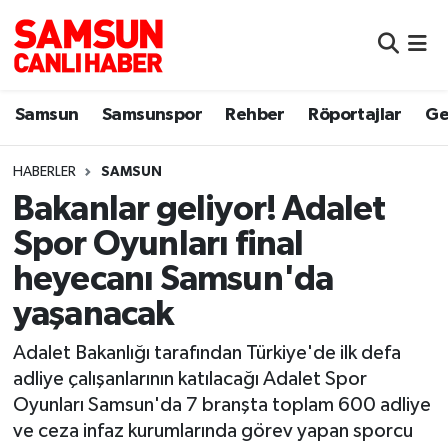
Samsun
Samsun Nöbetçi Eczaneler
Samsun
Samsunspor
Rehber
Röportajlar
Ge
Samsunspor
Samsun Hava Durumu
HABERLER
SAMSUN
Sokak Röportajları
Samsun Namaz Vakitleri
Bakanlar geliyor! Adalet
Genel
Samsun Trafik Yoğunluk Haritası
Spor Oyunları final
heyecanı Samsun'da
Dünya
Süper Lig Puan Durumu ve Fikstür
yaşanacak
Eğitim
Tüm Manşetler
Adalet Bakanlığı tarafından Türkiye'de ilk defa
adliye çalışanlarının katılacağı Adalet Spor
Sağlık
Son Dakika Haberleri
Oyunları Samsun'da 7 branşta toplam 600 adliye
ve ceza infaz kurumlarında görev yapan sporcu
Yemek
Haber Arşivi