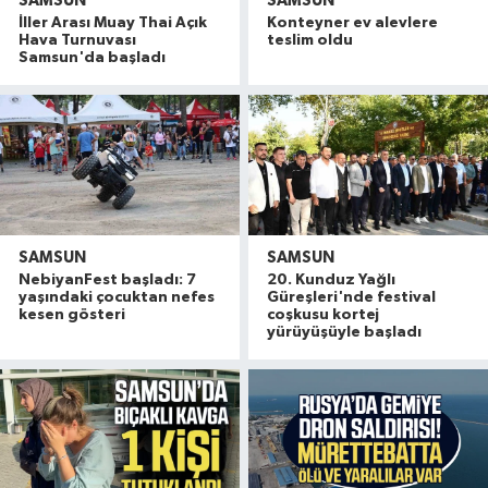
SAMSUN
SAMSUN
İller Arası Muay Thai Açık
Konteyner ev alevlere
Hava Turnuvası
teslim oldu
Samsun'da başladı
SAMSUN
SAMSUN
NebiyanFest başladı: 7
20. Kunduz Yağlı
yaşındaki çocuktan nefes
Güreşleri'nde festival
kesen gösteri
coşkusu kortej
yürüyüşüyle başladı