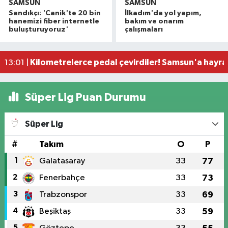
SAMSUN
SAMSUN
Samsun'da çocukların enerjisi sahalara taştı: 11 b
14:11 |
Sandıkçı: 'Canik'te 20 bin
İlkadım'da yol yapım,
Çalıştığı okul inşaatından 650 bin lira değerinde
13:58 |
hanemizi fiber internetle
bakım ve onarım
buluşturuyoruz'
çalışmaları
Yeni Parti'den fındık fiyatına tepki! "Üreticiye z
13:23 |
Samsun'da trafikte tepki çeken görüntüler!
13:05 |
Kilometrelerce pedal çevirdiler! Samsun'a hayran
13:01 |
Süper Lig Puan Durumu
Süper Lig
#
Takım
O
P
1
Galatasaray
33
77
2
Fenerbahçe
33
73
3
Trabzonspor
33
69
4
Beşiktaş
33
59
5