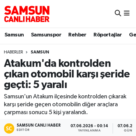
Samsun
Samsun Nöbetçi Eczaneler
Samsun
Samsunspor
Rehber
Röportajlar
Ge
Samsunspor
Samsun Hava Durumu
HABERLER
SAMSUN
Sokak Röportajları
Samsun Namaz Vakitleri
Atakum'da kontrolden
Genel
Samsun Trafik Yoğunluk Haritası
çıkan otomobil karşı şeride
geçti: 5 yaralı
Dünya
Süper Lig Puan Durumu ve Fikstür
Samsun'un Atakum ilçesinde kontrolden çıkarak
Eğitim
Tüm Manşetler
karşı şeride geçen otomobilin diğer araçlara
çarpması sonucu 5 kişi yaralandı.
Sağlık
Son Dakika Haberleri
SAMSUN CANLI HABER
07.06.2026 - 00:14
07.06.20
EDITÖR
Yemek
Haber Arşivi
YAYINLANMA
GÜNC