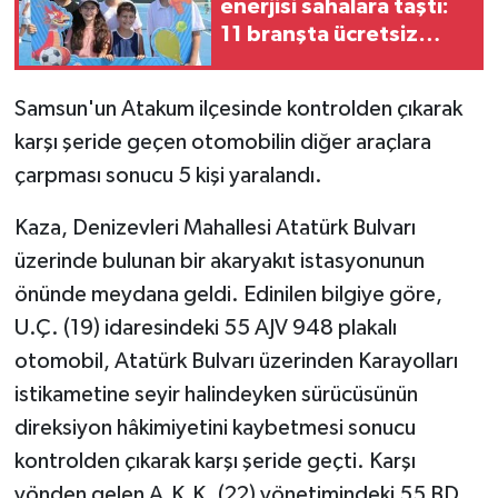
enerjisi sahalara taştı:
11 branşta ücretsiz
spor eğitimi
Samsun'un Atakum ilçesinde kontrolden çıkarak
karşı şeride geçen otomobilin diğer araçlara
çarpması sonucu 5 kişi yaralandı.
Kaza, Denizevleri Mahallesi Atatürk Bulvarı
üzerinde bulunan bir akaryakıt istasyonunun
önünde meydana geldi. Edinilen bilgiye göre,
U.Ç. (19) idaresindeki 55 AJV 948 plakalı
otomobil, Atatürk Bulvarı üzerinden Karayolları
istikametine seyir halindeyken sürücüsünün
direksiyon hâkimiyetini kaybetmesi sonucu
kontrolden çıkarak karşı şeride geçti. Karşı
yönden gelen A.K.K. (22) yönetimindeki 55 BD