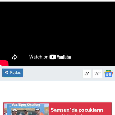
Manşet Haberi
Paylaş
-
+
A
A
Samsun'da çocukların