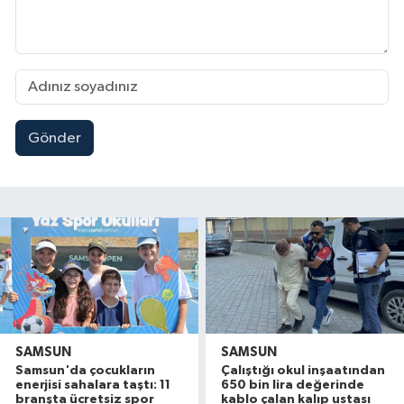
Gönder
SAMSUN
SAMSUN
Samsun'da çocukların
Çalıştığı okul inşaatından
enerjisi sahalara taştı: 11
650 bin lira değerinde
branşta ücretsiz spor
kablo çalan kalıp ustası