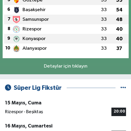
Göztepe
33
55
6
Başakşehir
33
54
7
Samsunspor
33
48
8
Rizespor
33
40
9
Konyaspor
33
40
10
Alanyaspor
33
37
Detaylar için tıklayın
Süper Lig Fikstür
15 Mayıs, Cuma
Rizespor - Beşiktaş
20:00
16 Mayıs, Cumartesi