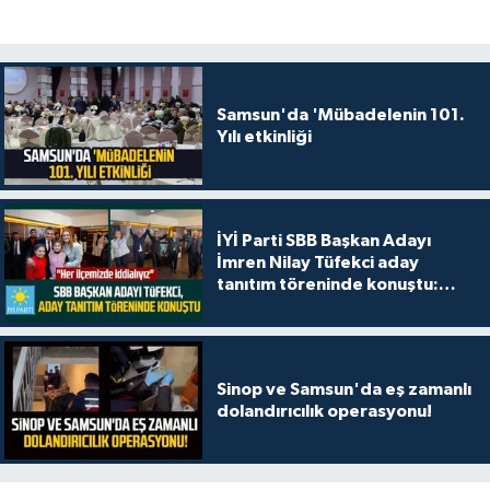
Samsun'da 'Mübadelenin 101.
Yılı etkinliği
İYİ Parti SBB Başkan Adayı
İmren Nilay Tüfekci aday
tanıtım töreninde konuştu:
"Her ilçemizde iddialıyız"
Sinop ve Samsun'da eş zamanlı
dolandırıcılık operasyonu!