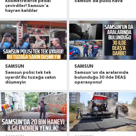
Kilometrelerce pedal
Samsun'da puslu hava
çevirdiler! Samsun'a
hayran kaldılar
SAMSUN
SAMSUN
Samsun polisi tek tek
Samsun'un da aralarında
uyardı! Bu tuzağa sakın
bulunduğu 30 ilde DEAŞ
düşmeyin
operasyonu!