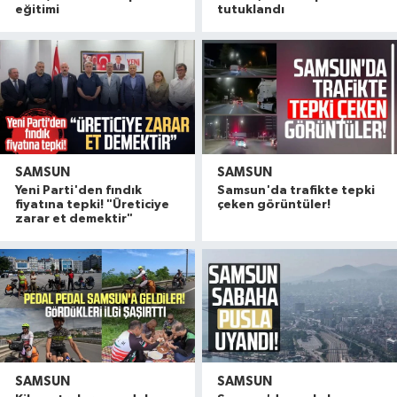
eğitimi
tutuklandı
SAMSUN
SAMSUN
Yeni Parti'den fındık
Samsun'da trafikte tepki
fiyatına tepki! "Üreticiye
çeken görüntüler!
zarar et demektir"
SAMSUN
SAMSUN