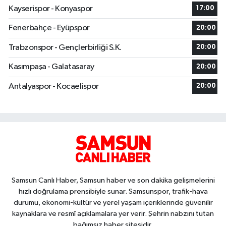
Kayserispor - Konyaspor
17:00
Fenerbahçe - Eyüpspor
20:00
Trabzonspor - Gençlerbirliği S.K.
20:00
Kasımpaşa - Galatasaray
20:00
Antalyaspor - Kocaelispor
20:00
Samsun Canlı Haber, Samsun haber ve son dakika gelişmelerini
hızlı doğrulama prensibiyle sunar. Samsunspor, trafik-hava
durumu, ekonomi-kültür ve yerel yaşam içeriklerinde güvenilir
kaynaklara ve resmî açıklamalara yer verir. Şehrin nabzını tutan
bağımsız haber sitesidir.