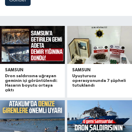
Gönder
SAMSUN
SAMSUN
Dron saldırısına uğrayan
Uyuşturucu
geminin içi görüntülendi:
operasyonunda 7 şüpheli
Hasarın boyutu ortaya
tutuklandı
çıktı