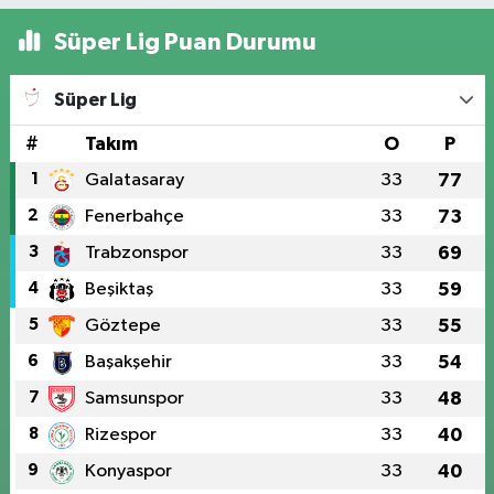
Süper Lig Puan Durumu
Süper Lig
#
Takım
O
P
1
Galatasaray
33
77
2
Fenerbahçe
33
73
3
Trabzonspor
33
69
4
Beşiktaş
33
59
5
Göztepe
33
55
6
Başakşehir
33
54
7
Samsunspor
33
48
8
Rizespor
33
40
9
Konyaspor
33
40