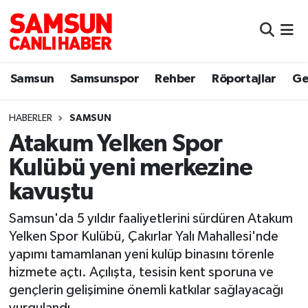
Samsun
Samsun Nöbetçi Eczaneler
Samsun
Samsunspor
Rehber
Röportajlar
Ge
Samsunspor
Samsun Hava Durumu
HABERLER
SAMSUN
Sokak Röportajları
Samsun Namaz Vakitleri
Atakum Yelken Spor
Genel
Samsun Trafik Yoğunluk Haritası
Kulübü yeni merkezine
kavuştu
Dünya
Süper Lig Puan Durumu ve Fikstür
Samsun'da 5 yıldır faaliyetlerini sürdüren Atakum
Eğitim
Tüm Manşetler
Yelken Spor Kulübü, Çakırlar Yalı Mahallesi'nde
yapımı tamamlanan yeni kulüp binasını törenle
Sağlık
Son Dakika Haberleri
hizmete açtı. Açılışta, tesisin kent sporuna ve
gençlerin gelişimine önemli katkılar sağlayacağı
Yemek
Haber Arşivi