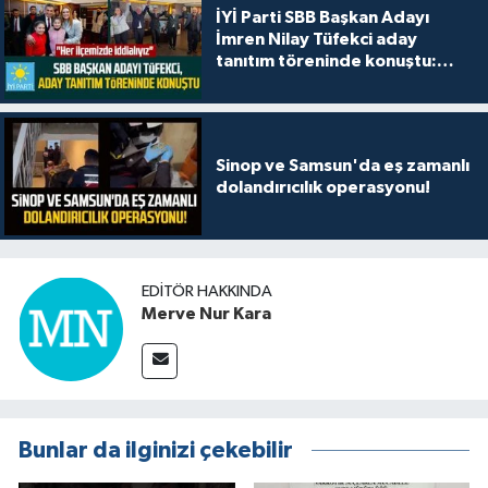
İYİ Parti SBB Başkan Adayı
İmren Nilay Tüfekci aday
tanıtım töreninde konuştu:
"Her ilçemizde iddialıyız"
Sinop ve Samsun'da eş zamanlı
dolandırıcılık operasyonu!
EDITÖR HAKKINDA
Merve Nur Kara
Bunlar da ilginizi çekebilir