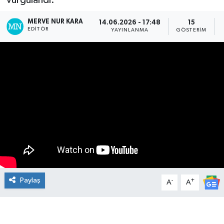
vurgulandı.
Manşet Haberi
MERVE NUR KARA
14.06.2026 - 17:48
15
EDITÖR
YAYINLANMA
GÖSTERIM
Paylaş
-
+
A
A