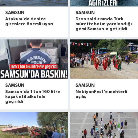
SAMSUN
SAMSUN
Atakum'da denize
Dron saldırısında Türk
girenlere önemli uyarı
mürettebatın yaralandığı
gemi Samsun'a getirildi
SAMSUN
SAMSUN
Samsun'da 1 ton 160 litre
NebiyanFest'e mehterli
kaçak etil alkol ele
açılış
geçirildi