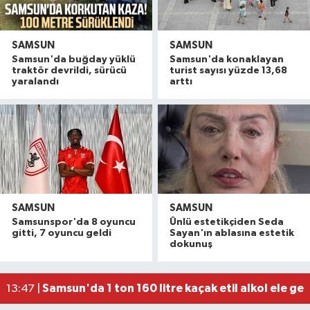
SAMSUN
SAMSUN
Samsun'da buğday yüklü
Samsun'da konaklayan
traktör devrildi, sürücü
turist sayısı yüzde 13,68
yaralandı
arttı
SAMSUN
SAMSUN
Dron saldırısına uğrayan geminin içi görüntülend
16:49 |
Samsunspor'da 8 oyuncu
Ünlü estetikçiden Seda
Uyuşturucu operasyonunda 7 şüpheli tutukland
15:27 |
gitti, 7 oyuncu geldi
Sayan'ın ablasına estetik
dokunuş
Atakum'da denize girenlere önemli uyarı
15:18 |
Dron saldırısında Türk mürettebatın yaralandığı
15:12 |
Samsun'da 1 ton 160 litre kaçak etil alkol ele geçi
13:47 |