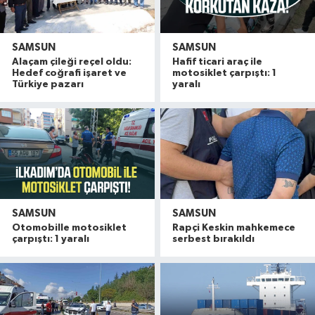
SAMSUN
SAMSUN
Alaçam çileği reçel oldu:
Hafif ticari araç ile
Hedef coğrafi işaret ve
motosiklet çarpıştı: 1
Türkiye pazarı
yaralı
SAMSUN
SAMSUN
Otomobille motosiklet
Rapçi Keskin mahkemece
çarpıştı: 1 yaralı
serbest bırakıldı