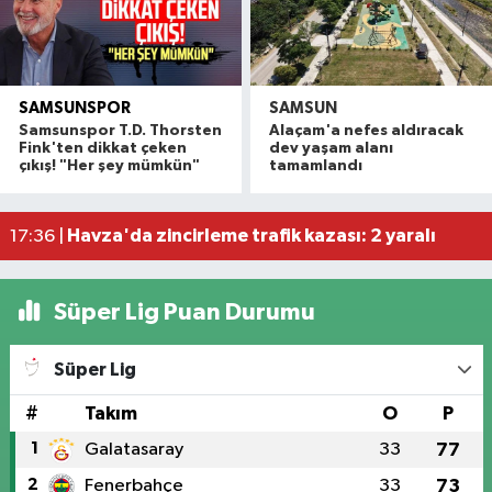
SAMSUNSPOR
SAMSUN
Alaçam çileği reçel oldu: Hedef coğrafi işaret ve
20:16 |
Samsunspor T.D. Thorsten
Alaçam'a nefes aldıracak
Hafif ticari araç ile motosiklet çarpıştı: 1 yaralı
19:06 |
Fink'ten dikkat çeken
dev yaşam alanı
çıkış! "Her şey mümkün"
tamamlandı
Otomobille motosiklet çarpıştı: 1 yaralı
17:59 |
Rapçi Keskin mahkemece serbest bırakıldı
17:54 |
Havza'da zincirleme trafik kazası: 2 yaralı
17:36 |
Süper Lig Puan Durumu
Süper Lig
#
Takım
O
P
1
Galatasaray
33
77
2
Fenerbahçe
33
73