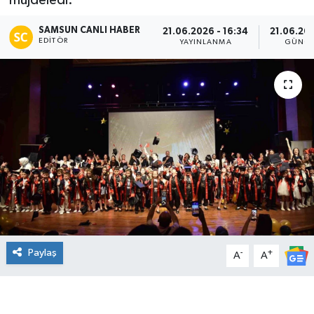
müjdeledi.
Manşet Haberi
SAMSUN CANLI HABER
21.06.2026 - 16:34
21.06.202
EDITÖR
YAYINLANMA
GÜNCE
Paylaş
-
+
A
A