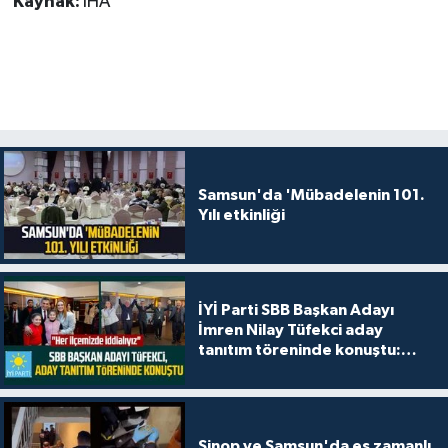
Kaynak:
İHA
Samsun'da 'Mübadelenin 101.
Yılı etkinliği
İYİ Parti SBB Başkan Adayı
İmren Nilay Tüfekci aday
tanıtım töreninde konuştu:
"Her ilçemizde iddialıyız"
Sinop ve Samsun'da eş zamanlı