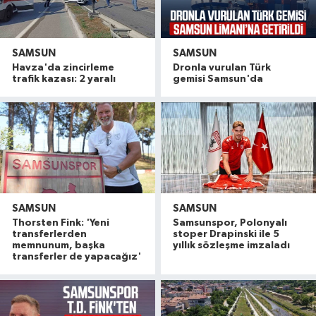
SAMSUN
SAMSUN
Havza'da zincirleme
Dronla vurulan Türk
trafik kazası: 2 yaralı
gemisi Samsun'da
SAMSUN
SAMSUN
Thorsten Fink: 'Yeni
Samsunspor, Polonyalı
transferlerden
stoper Drapinski ile 5
memnunum, başka
yıllık sözleşme imzaladı
transferler de yapacağız'