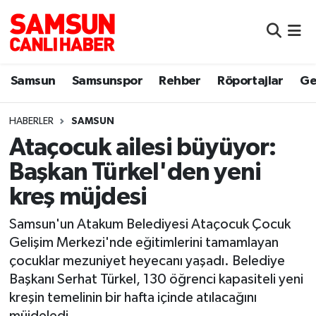
Samsun
Samsun Nöbetçi Eczaneler
Samsun
Samsunspor
Rehber
Röportajlar
Ge
Samsunspor
Samsun Hava Durumu
HABERLER
SAMSUN
Sokak Röportajları
Samsun Namaz Vakitleri
Ataçocuk ailesi büyüyor:
Genel
Samsun Trafik Yoğunluk Haritası
Başkan Türkel'den yeni
kreş müjdesi
Dünya
Süper Lig Puan Durumu ve Fikstür
Samsun'un Atakum Belediyesi Ataçocuk Çocuk
Eğitim
Tüm Manşetler
Gelişim Merkezi'nde eğitimlerini tamamlayan
çocuklar mezuniyet heyecanı yaşadı. Belediye
Sağlık
Son Dakika Haberleri
Başkanı Serhat Türkel, 130 öğrenci kapasiteli yeni
kreşin temelinin bir hafta içinde atılacağını
Yemek
Haber Arşivi