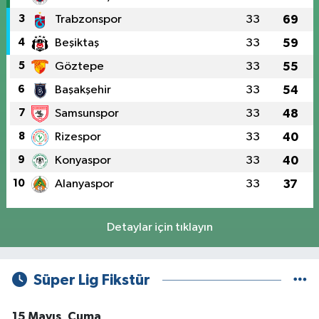
3
Trabzonspor
33
69
4
Beşiktaş
33
59
5
Göztepe
33
55
6
Başakşehir
33
54
7
Samsunspor
33
48
8
Rizespor
33
40
9
Konyaspor
33
40
10
Alanyaspor
33
37
Detaylar için tıklayın
Süper Lig Fikstür
15 Mayıs, Cuma