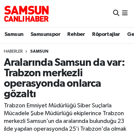
Samsun
Samsun Nöbetçi Eczaneler
Samsun
Samsunspor
Rehber
Röportajlar
Ge
Samsunspor
Samsun Hava Durumu
HABERLER
SAMSUN
Sokak Röportajları
Samsun Namaz Vakitleri
Aralarında Samsun da var:
Genel
Samsun Trafik Yoğunluk Haritası
Trabzon merkezli
operasyonda onlarca
Dünya
Süper Lig Puan Durumu ve Fikstür
gözaltı
Eğitim
Tüm Manşetler
Trabzon Emniyet Müdürlüğü Siber Suçlarla
Mücadele Şube Müdürlüğü ekiplerince Trabzon
Sağlık
Son Dakika Haberleri
merkezli Samsun'un da aralarında bulunduğu 23
ilde yapılan operasyonda 25'i Trabzon'da olmak
Yemek
Haber Arşivi