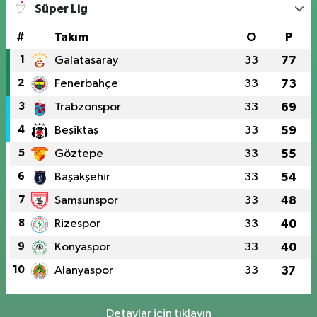
Süper Lig
#
Takım
O
P
1
Galatasaray
33
77
2
Fenerbahçe
33
73
3
Trabzonspor
33
69
4
Beşiktaş
33
59
5
Göztepe
33
55
6
Başakşehir
33
54
7
Samsunspor
33
48
8
Rizespor
33
40
9
Konyaspor
33
40
10
Alanyaspor
33
37
Detaylar için tıklayın