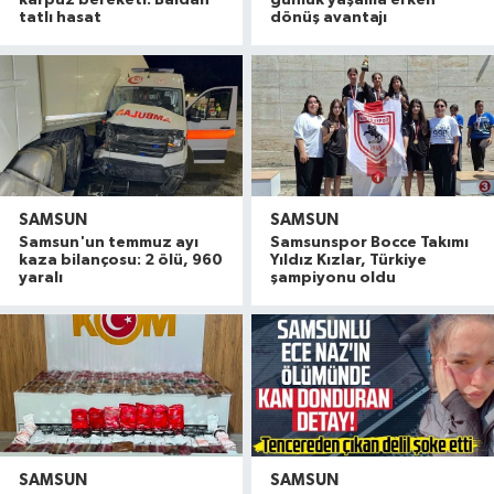
karpuz bereketi: Baldan
günlük yaşama erken
tatlı hasat
dönüş avantajı
SAMSUN
SAMSUN
Samsun'un temmuz ayı
Samsunspor Bocce Takımı
kaza bilançosu: 2 ölü, 960
Yıldız Kızlar, Türkiye
yaralı
şampiyonu oldu
SAMSUN
SAMSUN