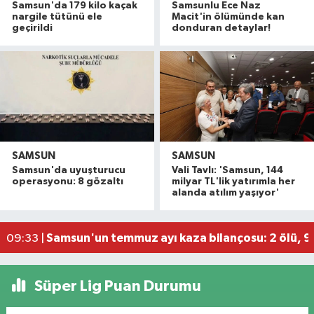
Samsun'da 179 kilo kaçak
Samsunlu Ece Naz
nargile tütünü ele
Macit'in ölümünde kan
geçirildi
donduran detaylar!
SAMSUN
SAMSUN
Tavuk yüklü tır, önündeki kamyona çarptı: 2 yaral
11:34 |
Samsun'da uyuşturucu
Vali Tavlı: 'Samsun, 144
CANLI | Samsunspor yeni sezon hazırlıklarını s
10:40 |
operasyonu: 8 gözaltı
milyar TL'lik yatırımla her
alanda atılım yaşıyor'
Bafra Ovası'nda kavun-karpuz bereketi: Baldan 
09:58 |
Kapalı fıtık ameliyatıyla günlük yaşama erken d
09:39 |
Samsun'un temmuz ayı kaza bilançosu: 2 ölü, 96
09:33 |
Süper Lig Puan Durumu