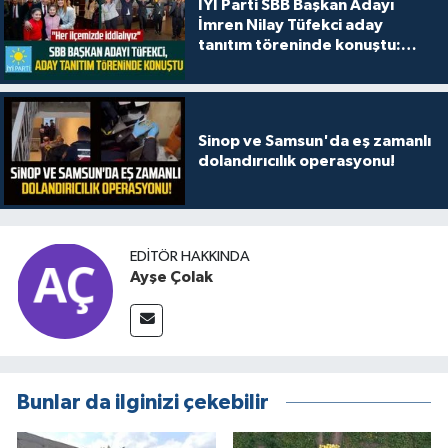
İYİ Parti SBB Başkan Adayı
İmren Nilay Tüfekci aday
tanıtım töreninde konuştu:
"Her ilçemizde iddialıyız"
Sinop ve Samsun'da eş zamanlı
dolandırıcılık operasyonu!
EDITÖR HAKKINDA
Ayşe Çolak
Bunlar da ilginizi çekebilir