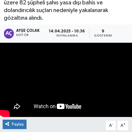
üzere 82 şüpheli şahıs yasa dışı bahis ve
dolandırıcılık suçları nedeniyle yakalanarak
Manşet Haberi
gözaltına alındı.
AYŞE ÇOLAK
14.04.2025 - 10:36
9
EDITÖR
YAYINLANMA
GÖSTERIM
Paylaş
-
+
A
A