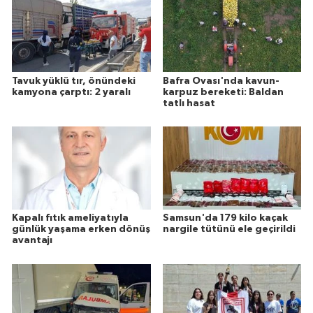
Tavuk yüklü tır, önündeki
Bafra Ovası'nda kavun-
kamyona çarptı: 2 yaralı
karpuz bereketi: Baldan
tatlı hasat
Kapalı fıtık ameliyatıyla
Samsun'da 179 kilo kaçak
günlük yaşama erken dönüş
nargile tütünü ele geçirildi
avantajı