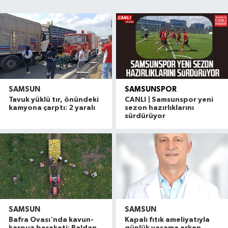
SAMSUN
SAMSUNSPOR
Tavuk yüklü tır, önündeki
CANLI | Samsunspor yeni
kamyona çarptı: 2 yaralı
sezon hazırlıklarını
sürdürüyor
SAMSUN
SAMSUN
Bafra Ovası'nda kavun-
Kapalı fıtık ameliyatıyla