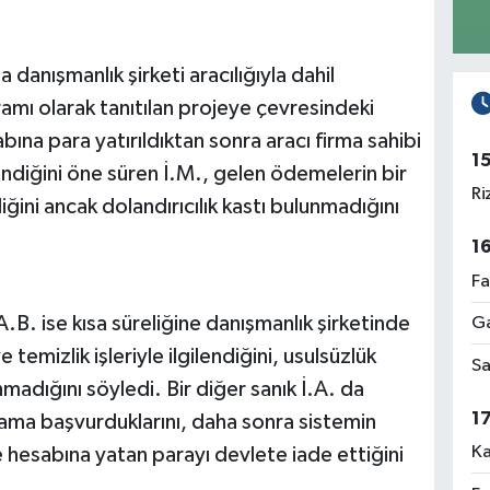
danışmanlık şirketi aracılığıyla dahil
amı olarak tanıtılan projeye çevresindeki
abına para yatırıldıktan sonra aracı firma sahibi
1
tendiğini öne süren İ.M., gelen ödemelerin bir
Ri
ğini ancak dolandırıcılık kastı bulunmadığını
1
Fa
B. ise kısa süreliğine danışmanlık şirketinde
Ga
 temizlik işleriyle ilgilendiğini, usulsüzlük
Sa
unmadığını söyledi. Bir diğer sanık İ.A. da
1
ama başvurduklarını, daha sonra sistemin
Ka
 hesabına yatan parayı devlete iade ettiğini
.