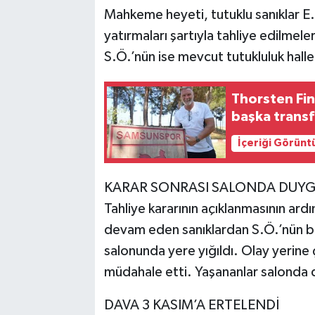
Mahkeme heyeti, tutuklu sanıklar E.B.
yatırmaları şartıyla tahliye edilmele
S.Ö.’nün ise mevcut tutukluluk hall
Thorsten Fi
başka transf
İçeriği Görünt
KARAR SONRASI SALONDA DUYG
Tahliye kararının açıklanmasının ard
devam eden sanıklardan S.Ö.’nün b
salonunda yere yığıldı. Olay yerine ç
müdahale etti. Yaşananlar salonda 
DAVA 3 KASIM’A ERTELENDİ