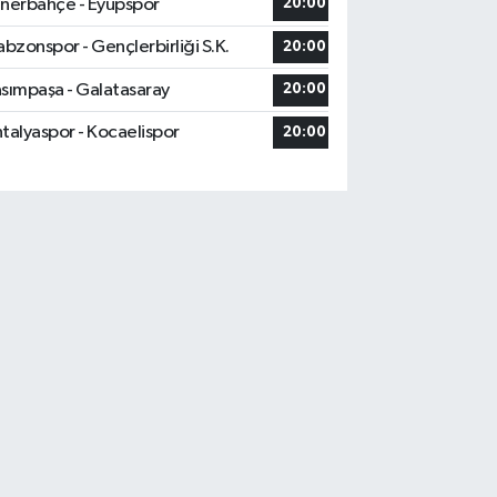
nerbahçe - Eyüpspor
20:00
abzonspor - Gençlerbirliği S.K.
20:00
sımpaşa - Galatasaray
20:00
talyaspor - Kocaelispor
20:00