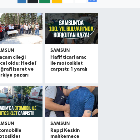
AMSUN
SAMSUN
açam çileği
Hafif ticari araç
çel oldu: Hedef
ile motosiklet
ğrafi işaret ve
çarpıştı: 1 yaralı
rkiye pazarı
AMSUN
SAMSUN
tomobille
Rapçi Keskin
otosiklet
mahkemece