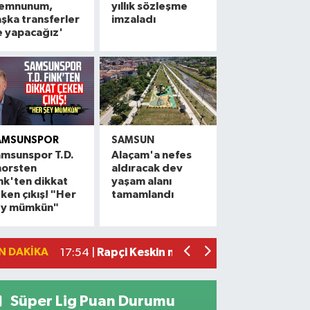
emnunum,
yıllık sözleşme
şka transferler
imzaladı
e yapacağız'
AMSUNSPOR
SAMSUN
msunspor T.D.
Alaçam'a nefes
horsten
aldıracak dev
Alaçam çileği reçel oldu: Hedef coğrafi
20:16 |
nk'ten dikkat
yaşam alanı
ken çıkış! "Her
tamamlandı
Hafif ticari araç ile motosiklet çarpıştı:
19:06 |
ey mümkün"
Otomobille motosiklet çarpıştı: 1 yara
17:59 |
Rapçi Keskin mahkemece serbest bırak
17:54 |
N DAKIKA
Havza'da zincirleme trafik kazası: 2 ya
17:36 |
Süper Lig Puan Durumu