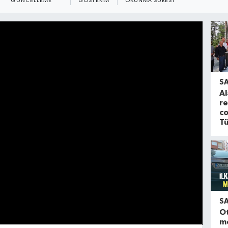
GÜNCELLEME
GÖSTERIM
OKUNMA SÜRESI
S
Al
re
co
Tü
S
O
m