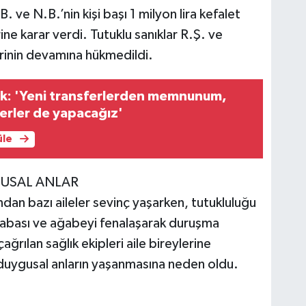
 ve N.B.’nin kişi başı 1 milyon lira kefalet
rine karar verdi. Tutuklu sanıklar R.Ş. ve
erinin devamına hükmedildi.
nk: 'Yeni transferlerden memnunum,
erler de yapacağız'
üle
USAL ANLAR
ından bazı aileler sevinç yaşarken, tutukluluğu
abası ve ağabeyi fenalaşarak duruşma
ağrılan sağlık ekipleri aile bireylerine
duygusal anların yaşanmasına neden oldu.