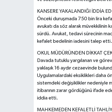
KANSERE YAKALANDIĞI İDDİA ED
Önceki duruşmada 750 bin lira kefal
avukatı da söz alarak müvekkilinin k
sürdü. Avukat, tedavi sürecinin madd
kefalet bedelinin iadesini talep etti
OKUL MÜDÜRÜNDEN DİKKAT ÇE
Davada tutuklu yargılanan ve görevd
yaklaşık 16 aydır cezaevinde bulundu
Uygulamalardaki eksiklikleri daha ö
sistemdeki değişiklikler nedeniyle m
itibarının zarar gördüğünü ifade ede
iddia etti.
MAHKEMEDEN KEFALETLİ TAHLİY