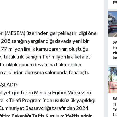
ça
ri (MESEM) üzerinden gerçekleştirildiği öne
ve 206 sanığın yargılandığı davada yeni bir
S
H
77 milyon liralık kamu zararının oluştuğu
zi
utuklu iki sanığın 1’er milyon lira kefalet
ka
i. Tutukluluğunun devamına hükmedilen
rarın ardından duruşma salonunda fenalaştı.
ŞLADI?
aaliyet gösteren Mesleki Eğitim Merkezleri
S
ık Telafi Programı’nda usulsüzlük yapıldığı
Th
 Cumhuriyet Başsavcılığı tarafından 2024
'Y
tr
ğitim Bakanlığı Teftiş Kurulu müfettişlerinin