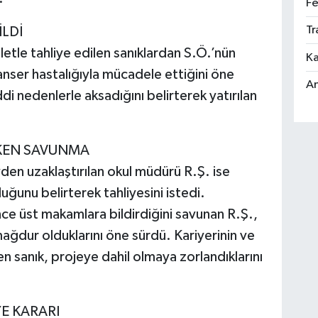
Fe
Tr
İLDİ
etle tahliye edilen sanıklardan S.Ö.’nün
Ka
anser hastalığıyla mücadele ettiğini öne
An
i nedenlerle aksadığını belirterek yatırılan
.
KEN SAVUNMA
en uzaklaştırılan okul müdürü R.Ş. ise
ğunu belirterek tahliyesini istedi.
nce üst makamlara bildirdiğini savunan R.Ş.,
ağdur olduklarını öne sürdü. Kariyerinin ve
n sanık, projeye dahil olmaya zorlandıklarını
E KARARI