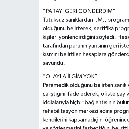
“PARAYI GERİ GÖNDERDİM”
Tutuksuz sanıklardan İ.M., programa 
olduğunu belirterek, sertifika progr
kişileri yönlendirdiğini söyledi. Hes
tarafından paranın yarısının geri is
kısmını belirtilen hesaplara gönderdi
savundu.
“OLAYLA İLGİM YOK”
Paramedik olduğunu belirten sanık A.
çalıştığını ifade ederek, ofiste çay ve
iddialarıyla hiçbir bağlantısının bul
rehabilitasyon merkezi adına progr
kendilerini kapsamadığını öğrenince
ve sözleşmesini feshettiğini belirtti