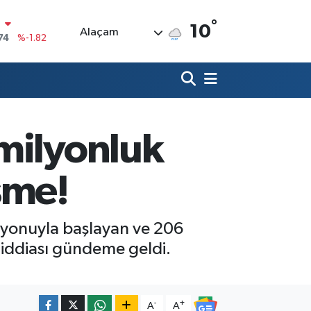
74
%-1.82
°
10
Alaçam
20
%0.02
90
%0.19
80
%0.18
9000
%0.19
milyonluk
0
,00
%0
şme!
yonuyla başlayan ve 206
 iddiası gündeme geldi.
-
+
A
A