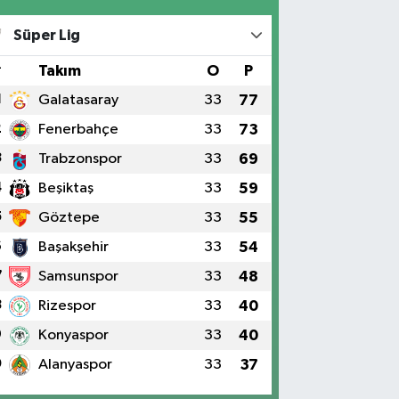
Süper Lig
#
Takım
O
P
1
Galatasaray
33
77
2
Fenerbahçe
33
73
3
Trabzonspor
33
69
4
Beşiktaş
33
59
5
Göztepe
33
55
6
Başakşehir
33
54
7
Samsunspor
33
48
8
Rizespor
33
40
9
Konyaspor
33
40
0
Alanyaspor
33
37