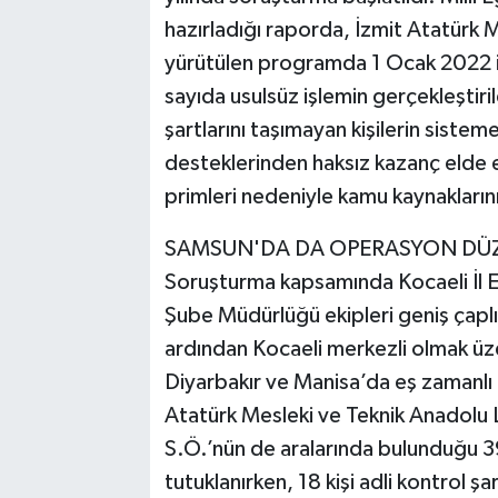
hazırladığı raporda, İzmit Atatürk 
yürütülen programda 1 Ocak 2022 il
sayıda usulsüz işlemin gerçekleştir
şartlarını taşımayan kişilerin sistem
desteklerinden haksız kazanç elde e
primleri nedeniyle kamu kaynaklarının
SAMSUN'DA DA OPERASYON DÜ
Soruşturma kapsamında Kocaeli İl 
Şube Müdürlüğü ekipleri geniş çaplı
ardından Kocaeli merkezli olmak üz
Diyarbakır ve Manisa’da eş zamanl
Atatürk Mesleki ve Teknik Anadolu Li
S.Ö.’nün de aralarında bulunduğu 39
tutuklanırken, 18 kişi adli kontrol ş