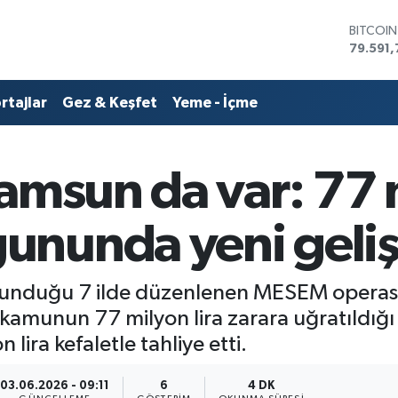
79.591,
DOLAR
45,436
EURO
53,386
rtajlar
Gez & Keşfet
Yeme - İçme
STERLİN
61,603
G.ALTIN
6862,0
Samsun da var: 77 
BİST10
14.598
ununda yeni geli
lunduğu 7 ilde düzenlenen MESEM operas
 kamunun 77 milyon lira zarara uğratıldığı
 lira kefaletle tahliye etti.
03.06.2026 - 09:11
6
4 DK