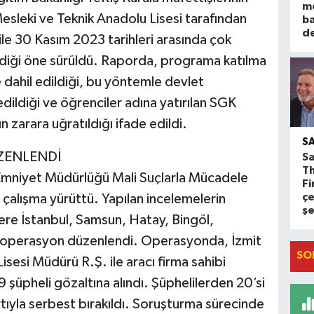
m
Mesleki ve Teknik Anadolu Lisesi tarafından
ba
d
e 30 Kasım 2023 tarihleri arasında çok
ildiği öne sürüldü. Raporda, programa katılma
e dahil edildiği, bu yöntemle devlet
dildiği ve öğrenciler adına yatırılan SGK
 zarara uğratıldığı ifade edildi.
S
ZENLENDİ
Sa
T
Emniyet Müdürlüğü Mali Suçlarla Mücadele
Fi
çe
 çalışma yürüttü. Yapılan incelemelerin
ş
ere İstanbul, Samsun, Hatay, Bingöl,
ı operasyon düzenlendi. Operasyonda, İzmit
SO
sesi Müdürü R.Ş. ile aracı firma sahibi
 şüpheli gözaltına alındı. Şüphelilerden 20’si
artıyla serbest bırakıldı. Soruşturma sürecinde