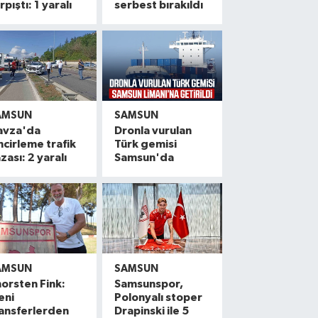
rpıştı: 1 yaralı
serbest bırakıldı
AMSUN
SAMSUN
avza'da
Dronla vurulan
ncirleme trafik
Türk gemisi
zası: 2 yaralı
Samsun'da
AMSUN
SAMSUN
orsten Fink:
Samsunspor,
eni
Polonyalı stoper
ansferlerden
Drapinski ile 5