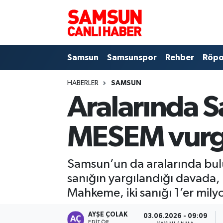
Samsun
Samsun Nöbetçi Eczaneler
Samsun
Samsunspor
Rehber
Röpo
Samsunspor
Samsun Hava Durumu
HABERLER
SAMSUN
Sokak Röportajları
Samsun Namaz Vakitleri
Aralarında 
Genel
Samsun Trafik Yoğunluk Haritası
MESEM vurg
Dünya
Süper Lig Puan Durumu ve Fikstür
Samsun’un da aralarında bu
Eğitim
Tüm Manşetler
sanığın yargılandığı davada,
Sağlık
Son Dakika Haberleri
Mahkeme, iki sanığı 1’er milyon
Yemek
Haber Arşivi
AYŞE ÇOLAK
03.06.2026 - 09:09
EDITÖR