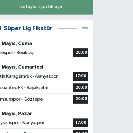
Detaylar için tıklayın
Süper Lig Fikstür
5 Mayıs, Cuma
zespor - Beşiktaş
20:00
6 Mayıs, Cumartesi
tih Karagümrük - Alanyaspor
17:00
ziantep FK - Başakşehir
20:00
msunspor - Göztepe
20:00
7 Mayıs, Pazar
yserispor - Konyaspor
17:00