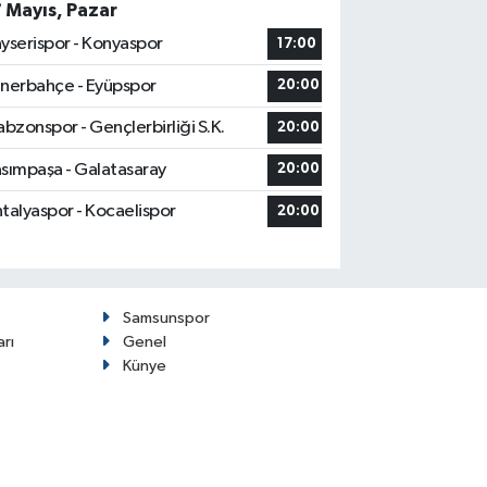
7 Mayıs, Pazar
yserispor - Konyaspor
17:00
nerbahçe - Eyüpspor
20:00
abzonspor - Gençlerbirliği S.K.
20:00
sımpaşa - Galatasaray
20:00
talyaspor - Kocaelispor
20:00
Samsunspor
arı
Genel
Künye