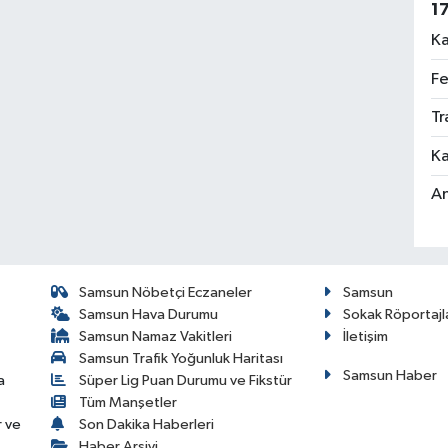
1
Ka
Fe
Tr
Ka
An
Samsun Nöbetçi Eczaneler
Samsun
Samsun Hava Durumu
Sokak Röportajl
Samsun Namaz Vakitleri
İletişim
Samsun Trafik Yoğunluk Haritası
Samsun Haber
a
Süper Lig Puan Durumu ve Fikstür
Tüm Manşetler
r ve
Son Dakika Haberleri
Haber Arşivi