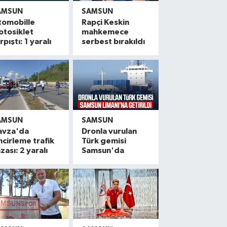
AMSUN
SAMSUN
tomobille
Rapçi Keskin
otosiklet
mahkemece
rpıştı: 1 yaralı
serbest bırakıldı
AMSUN
SAMSUN
avza'da
Dronla vurulan
ncirleme trafik
Türk gemisi
zası: 2 yaralı
Samsun'da