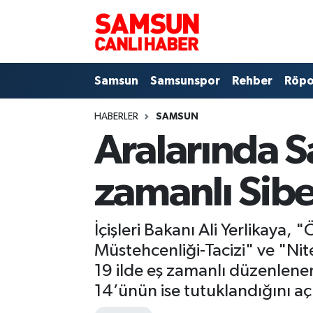
Samsun
Samsun Nöbetçi Eczaneler
Samsun
Samsunspor
Rehber
Röpo
Samsunspor
Samsun Hava Durumu
HABERLER
SAMSUN
Sokak Röportajları
Samsun Namaz Vakitleri
Aralarında S
Genel
Samsun Trafik Yoğunluk Haritası
zamanlı Sib
Dünya
Süper Lig Puan Durumu ve Fikstür
İçişleri Bakanı Ali Yerlikaya,
Eğitim
Tüm Manşetler
Müstehcenliği-Tacizi" ve "Nite
Sağlık
Son Dakika Haberleri
19 ilde eş zamanlı düzenlene
14’ünün ise tutuklandığını aç
Yemek
Haber Arşivi