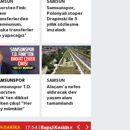
AMSUN
SAMSUN
orsten Fink:
Samsunspor,
eni
Polonyalı stoper
ansferlerden
Drapinski ile 5
emnunum,
yıllık sözleşme
şka transferler
imzaladı
e yapacağız'
AMSUNSPOR
SAMSUN
msunspor T.D.
Alaçam'a nefes
horsten
aldıracak dev
Alaçam çileği reçel oldu: Hedef coğrafi
20:16 |
nk'ten dikkat
yaşam alanı
ken çıkış! "Her
tamamlandı
Hafif ticari araç ile motosiklet çarpıştı:
19:06 |
ey mümkün"
Otomobille motosiklet çarpıştı: 1 yara
17:59 |
Rapçi Keskin mahkemece serbest bırak
17:54 |
N DAKIKA
Havza'da zincirleme trafik kazası: 2 ya
17:36 |