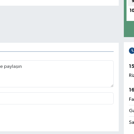
1
1
Ri
1
Fa
Ga
Sa