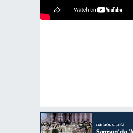
EDITÖRÜN SEÇTIĞI
Samsun'da 'Mü