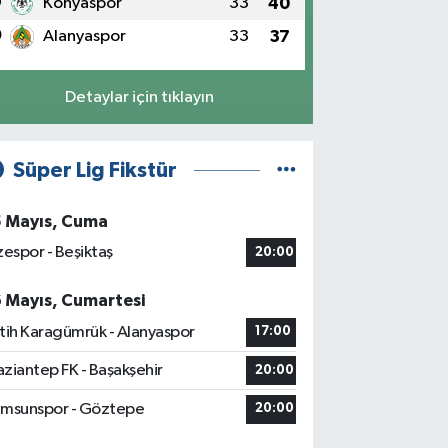
9
Konyaspor
33
40
0
Alanyaspor
33
37
Detaylar için tıklayın
Süper Lig Fikstür
5 Mayıs, Cuma
zespor - Beşiktaş
20:00
6 Mayıs, Cumartesi
tih Karagümrük - Alanyaspor
17:00
ziantep FK - Başakşehir
20:00
msunspor - Göztepe
20:00