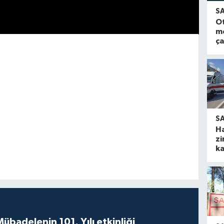
S
O
m
ça
S
H
zi
ka
badelenin 101. Yılı etkinliği