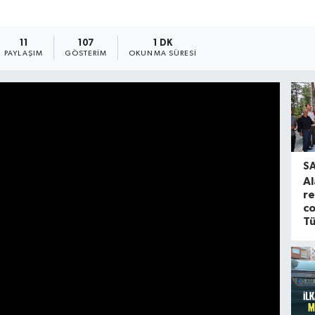
11
107
1 DK
PAYLAŞIM
GÖSTERIM
OKUNMA SÜRESI
S
Al
re
co
Tü