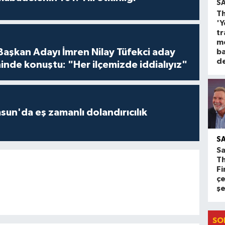
S
Th
'Y
tr
m
 Başkan Adayı İmren Nilay Tüfekci aday
ba
d
inde konuştu: "Her ilçemizde iddialıyız"
un'da eş zamanlı dolandırıcılık
S
Sa
T
Fi
çe
ş
SO