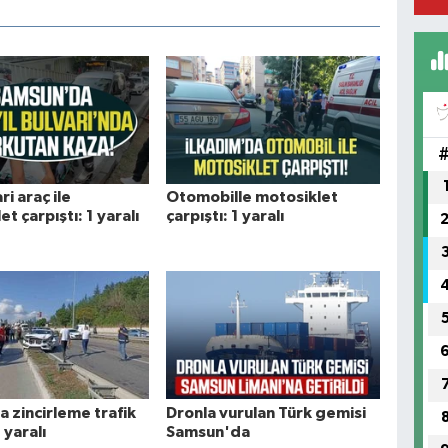
ri araç ile
Otomobille motosiklet
t çarpıştı: 1 yaralı
çarpıştı: 1 yaralı
 zincirleme trafik
Dronla vurulan Türk gemisi
 yaralı
Samsun'da