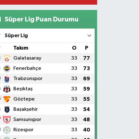
Süper Lig Puan Durumu
Süper Lig
#
Takım
O
P
1
Galatasaray
33
77
2
Fenerbahçe
33
73
3
Trabzonspor
33
69
4
Beşiktaş
33
59
5
Göztepe
33
55
6
Başakşehir
33
54
7
Samsunspor
33
48
8
Rizespor
33
40