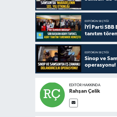
EDITÖRÜN SEÇTIĞI
İYİ Parti SBB
tanıtım tören
EDITÖRÜN SEÇTIĞI
Sinop ve Sams
operasyonu!
EDITÖR HAKKINDA
Rahşan Çelik