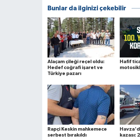
Bunlar da ilginizi çekebilir
Alaçam çileği reçel oldu:
Hafif tica
Hedef coğrafi işaret ve
motosikle
Türkiye pazarı
Rapçi Keskin mahkemece
Havza'da
serbest bırakıldı
kazası: 2