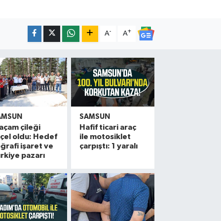
-
+
A
A
AMSUN
SAMSUN
açam çileği
Hafif ticari araç
çel oldu: Hedef
ile motosiklet
ğrafi işaret ve
çarpıştı: 1 yaralı
rkiye pazarı