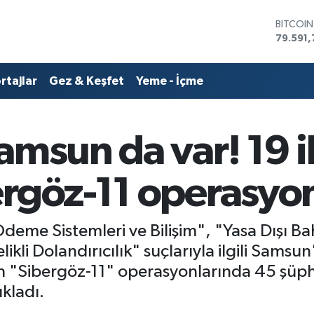
BITCOI
79.591,
DOLAR
45,436
EURO
rtajlar
Gez & Keşfet
Yeme - İçme
53,386
STERLİN
61,603
G.ALTIN
amsun da var! 19 i
6862,0
BİST10
14.598
ergöz-11 operasyo
 "Ödeme Sistemleri ve Bilişim", "Yasa Dışı B
likli Dolandırıcılık" suçlarıyla ilgili Sam
n "Sibergöz-11" operasyonlarında 45 şüphe
ıkladı.