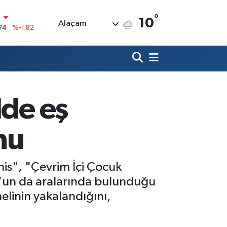
N
°
74
%-1.82
10
Alaçam
20
%0.02
90
%0.19
80
%0.18
lde eş
9000
%0.19
0
,00
%0
nu
ahis", "Çevrim İçi Çocuk
sun'un da aralarında bulunduğu
linin yakalandığını,