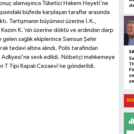
ak sonuç alamayınca Tüketici Hakem Heyeti'ne
d
ısındaki büfede karşılaşan taraflar arasında
ktı. Tartışmanın büyümesi üzerine İ.K.,
i Kazım K.'nin üzerine döktü ve ardından darp
e gelen sağlık ekiplerince Samsun Şehir
ak tedavi altına alındı. Polis tarafından
S
n Adliyesi'ne sevk edildi. Nöbetçi mahkemeye
Sa
T
un T Tipi Kapalı Cezaevi'ne gönderildi.
Fi
çe
ş
SO