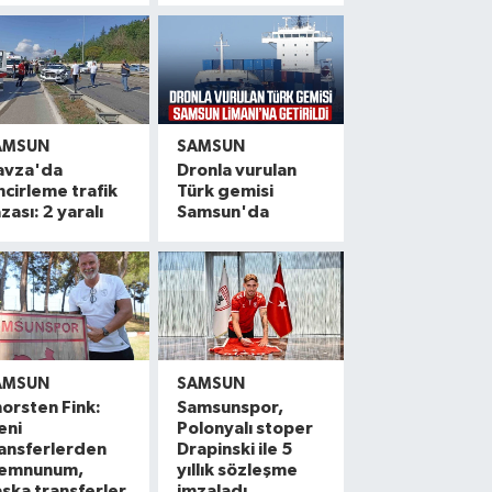
AMSUN
SAMSUN
avza'da
Dronla vurulan
ncirleme trafik
Türk gemisi
zası: 2 yaralı
Samsun'da
AMSUN
SAMSUN
orsten Fink:
Samsunspor,
eni
Polonyalı stoper
ansferlerden
Drapinski ile 5
emnunum,
yıllık sözleşme
şka transferler
imzaladı