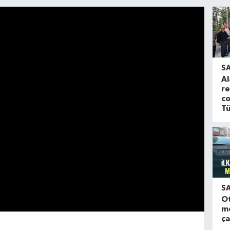
S
Al
re
co
Tü
S
O
m
ça