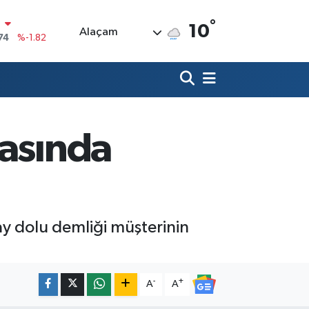
°
10
Alaçam
20
%0.02
90
%0.19
80
%0.18
9000
%0.19
gasında
0
,00
%0
N
74
%-1.82
ay dolu demliği müşterinin
-
+
A
A