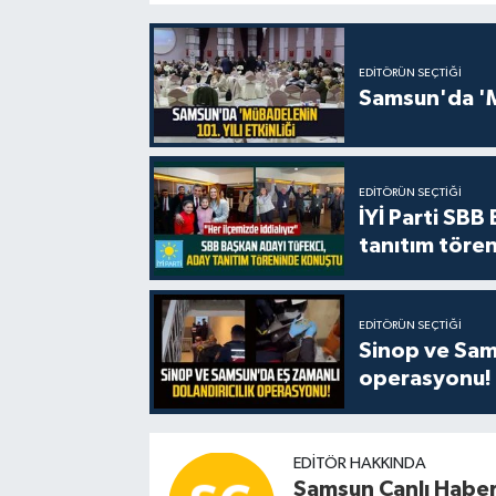
EDITÖRÜN SEÇTIĞI
Samsun'da 'Mü
EDITÖRÜN SEÇTIĞI
İYİ Parti SBB
tanıtım tören
EDITÖRÜN SEÇTIĞI
Sinop ve Sams
operasyonu!
EDITÖR HAKKINDA
Samsun Canlı Habe