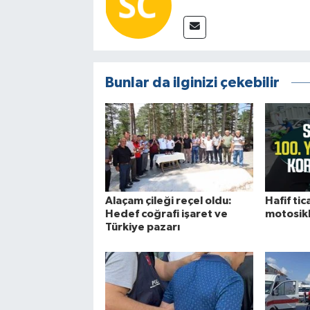
Bunlar da ilginizi çekebilir
Alaçam çileği reçel oldu:
Hafif tica
Hedef coğrafi işaret ve
motosikle
Türkiye pazarı