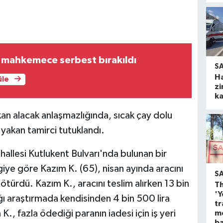
 mahkemece serbest bırakıldı
S
H
üle
zi
ka
an alacak anlaşmazlığında, sıcak çay dolu
yakan tamirci tutuklandı.
allesi Kutlukent Bulvarı'nda bulunan bir
iye göre Kazım K. (65), nisan ayında aracını
S
ötürdü. Kazım K., aracını teslim alırken 13 bin
Th
'Y
ı araştırmada kendisinden 4 bin 500 lira
tr
K., fazla ödediği paranın iadesi için iş yeri
m
ba