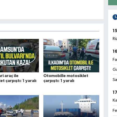
1
Ri
1
Fa
Ga
ri araç ile
Otomobille motosiklet
Sa
t çarpıştı: 1 yaralı
çarpıştı: 1 yaralı
1
Ka
Fe