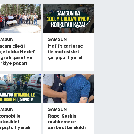
AMSUN
SAMSUN
açam çileği
Hafif ticari araç
çel oldu: Hedef
ile motosiklet
ğrafi işaret ve
çarpıştı: 1 yaralı
rkiye pazarı
AMSUN
SAMSUN
tomobille
Rapçi Keskin
otosiklet
mahkemece
rpıştı: 1 yaralı
serbest bırakıldı