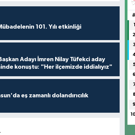
badelenin 101. Yılı etkinliği
 Başkan Adayı İmren Nilay Tüfekci aday
inde konuştu: "Her ilçemizde iddialıyız"
un'da eş zamanlı dolandırıcılık
1
r