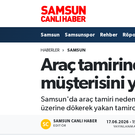
Samsun
Samsun Nöbetçi Eczaneler
Samsun
Samsunspor
Rehber
Röpo
Samsunspor
Samsun Hava Durumu
HABERLER
SAMSUN
Sokak Röportajları
Samsun Namaz Vakitleri
Araç tamirin
Genel
Samsun Trafik Yoğunluk Haritası
müşterisini 
Dünya
Süper Lig Puan Durumu ve Fikstür
Samsun'da araç tamiri nedeni
Eğitim
Tüm Manşetler
üzerine dökerek yakan tamirc
Sağlık
Son Dakika Haberleri
SAMSUN CANLI HABER
17.06.2026 - 1
EDITÖR
YAYINLANM
Yemek
Haber Arşivi