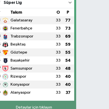
Süper Lig
#
Takım
O
P
1
Galatasaray
33
77
2
Fenerbahçe
33
73
3
Trabzonspor
33
69
4
Beşiktaş
33
59
5
Göztepe
33
55
6
Başakşehir
33
54
7
Samsunspor
33
48
8
Rizespor
33
40
9
Konyaspor
33
40
0
Alanyaspor
33
37
Detaylar için tıklayın