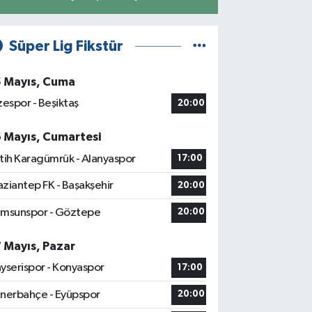
Süper Lig Fikstür
5 Mayıs, Cuma
zespor - Beşiktaş
20:00
6 Mayıs, Cumartesi
tih Karagümrük - Alanyaspor
17:00
ziantep FK - Başakşehir
20:00
msunspor - Göztepe
20:00
7 Mayıs, Pazar
yserispor - Konyaspor
17:00
nerbahçe - Eyüpspor
20:00