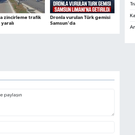
Tr
Ka
 zincirleme trafik
Dronla vurulan Türk gemisi
 yaralı
Samsun'da
An