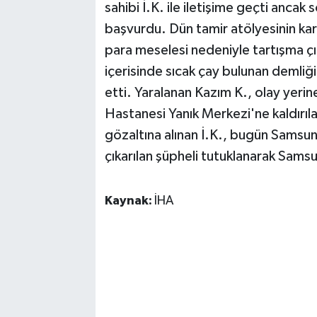
sahibi İ.K. ile iletişime geçti anc
başvurdu. Dün tamir atölyesinin karş
para meselesi nedeniyle tartışma çı
içerisinde sıcak çay bulunan demliğ
etti. Yaralanan Kazım K., olay yerin
Hastanesi Yanık Merkezi'ne kaldırılar
gözaltına alınan İ.K., bugün Samsu
çıkarılan şüpheli tutuklanarak Sams
Kaynak:
İHA