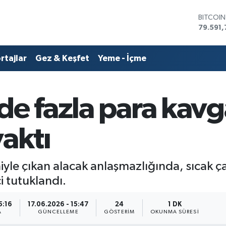
DOLAR
45,436
EURO
53,386
rtajlar
Gez & Keşfet
Yeme - İçme
STERLİN
61,603
G.ALTIN
6862,0
de fazla para kav
BİST10
14.598
BITCOI
yaktı
79.591,
yle çıkan alacak anlaşmazlığında, sıcak ç
i tutuklandı.
5:16
17.06.2026 - 15:47
24
1 DK
A
GÜNCELLEME
GÖSTERIM
OKUNMA SÜRESI