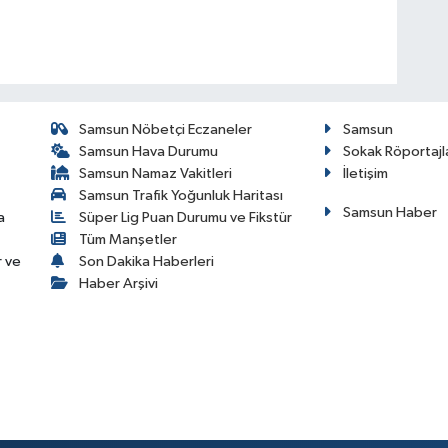
Samsun Nöbetçi Eczaneler
Samsun
Samsun Hava Durumu
Sokak Röportajl
Samsun Namaz Vakitleri
İletişim
Samsun Trafik Yoğunluk Haritası
Samsun Haber
a
Süper Lig Puan Durumu ve Fikstür
Tüm Manşetler
r ve
Son Dakika Haberleri
Haber Arşivi