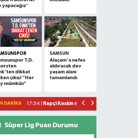
e yapacağız'
AMSUNSPOR
SAMSUN
msunspor T.D.
Alaçam'a nefes
horsten
aldıracak dev
Alaçam çileği reçel oldu: Hedef coğrafi
20:16 |
nk'ten dikkat
yaşam alanı
ken çıkış! "Her
tamamlandı
Hafif ticari araç ile motosiklet çarpıştı:
19:06 |
ey mümkün"
Otomobille motosiklet çarpıştı: 1 yara
17:59 |
Rapçi Keskin mahkemece serbest bırak
17:54 |
N DAKIKA
Havza'da zincirleme trafik kazası: 2 ya
17:36 |
Süper Lig Puan Durumu