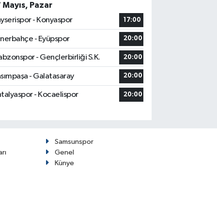
7 Mayıs, Pazar
yserispor - Konyaspor
17:00
nerbahçe - Eyüpspor
20:00
abzonspor - Gençlerbirliği S.K.
20:00
sımpaşa - Galatasaray
20:00
talyaspor - Kocaelispor
20:00
Samsunspor
arı
Genel
Künye