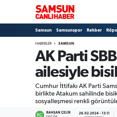
Samsun
Samsun Nöbetçi Eczaneler
Samsun
Samsunspor
Rehber
Röpo
Samsunspor
Samsun Hava Durumu
HABERLER
SAMSUN
Sokak Röportajları
Samsun Namaz Vakitleri
AK Parti SBB
Genel
Samsun Trafik Yoğunluk Haritası
ailesiyle bisi
Dünya
Süper Lig Puan Durumu ve Fikstür
Cumhur İttifakı AK Parti Sam
Eğitim
Tüm Manşetler
birlikte Atakum sahilinde bisik
Sağlık
Son Dakika Haberleri
sosyalleşmesi renkli görüntül
Yemek
Haber Arşivi
RAHŞAN ÇELIK
26.02.2024 - 13:11
EDITÖR