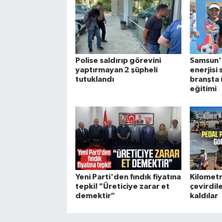
Polise saldırıp görevini
Samsun'
yaptırmayan 2 şüpheli
enerjisi 
tutuklandı
branşta 
eğitimi
Yeni Parti'den fındık fiyatına
Kilometr
tepki! "Üreticiye zarar et
çevirdil
demektir"
kaldılar