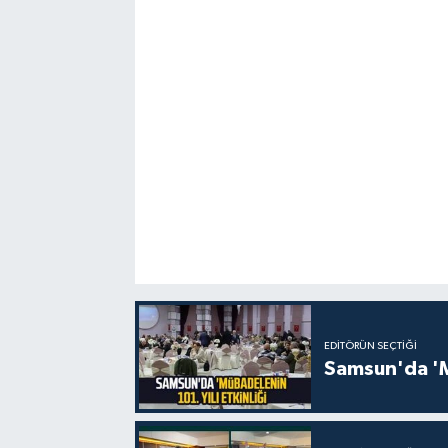
EDITÖRÜN SEÇTIĞI
Samsun'da 'Mü