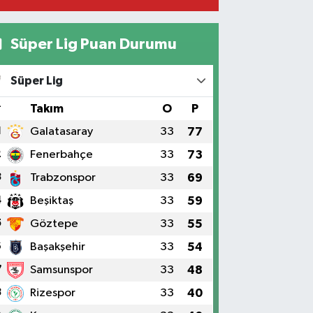
Süper Lig Puan Durumu
Süper Lig
#
Takım
O
P
1
Galatasaray
33
77
2
Fenerbahçe
33
73
3
Trabzonspor
33
69
4
Beşiktaş
33
59
5
Göztepe
33
55
6
Başakşehir
33
54
7
Samsunspor
33
48
8
Rizespor
33
40