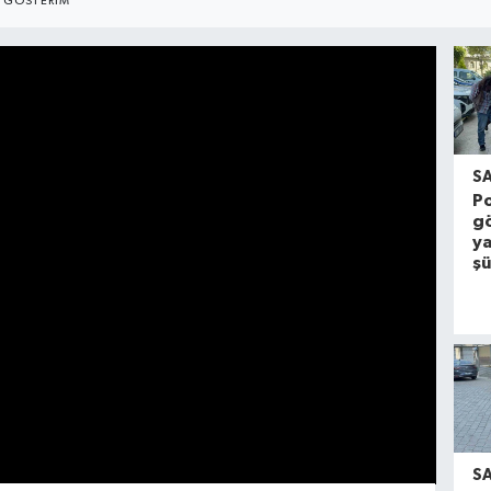
GÖSTERIM
S
Po
gö
y
şü
S