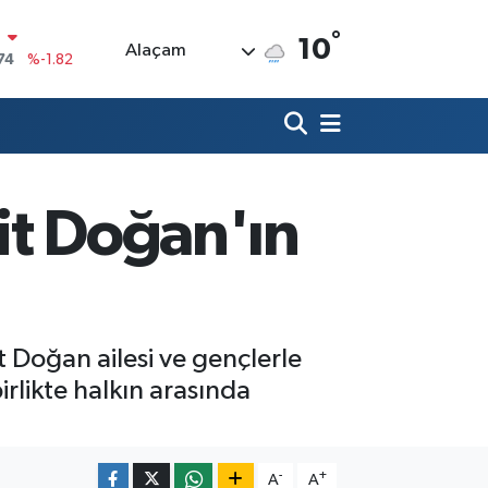
°
10
Alaçam
20
%0.02
90
%0.19
80
%0.18
9000
%0.19
it Doğan'ın
0
,00
%0
N
74
%-1.82
 Doğan ailesi ve gençlerle
birlikte halkın arasında
-
+
A
A