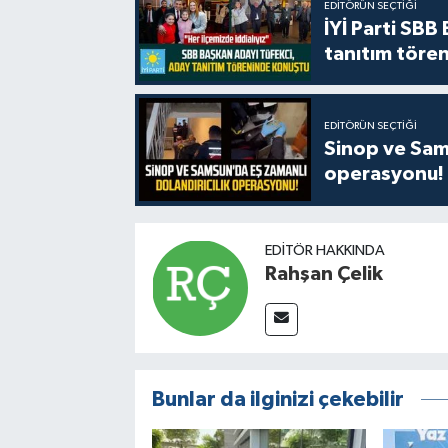
EDITÖRÜN SEÇTIĞI
İYİ Parti SBB
tanıtım tören
EDITÖRÜN SEÇTIĞI
Sinop ve Sams
operasyonu!
EDITÖR HAKKINDA
Rahşan Çelik
Bunlar da ilginizi çekebilir