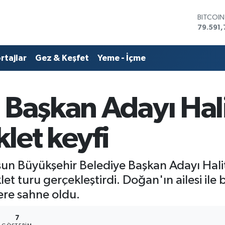
DOLAR
45,436
EURO
53,386
rtajlar
Gez & Keşfet
Yeme - İçme
STERLİN
61,603
G.ALTIN
6862,0
 Başkan Adayı Hal
BİST10
14.598
BITCOI
klet keyfi
79.591,
sun Büyükşehir Belediye Başkan Adayı Halit
let turu gerçekleştirdi. Doğan'ın ailesi ile 
ere sahne oldu.
7