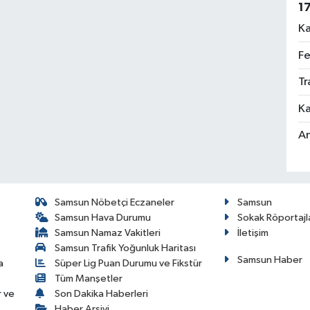
1
Ka
Fe
Tr
Ka
An
Samsun Nöbetçi Eczaneler
Samsun
Samsun Hava Durumu
Sokak Röportajl
Samsun Namaz Vakitleri
İletişim
Samsun Trafik Yoğunluk Haritası
Samsun Haber
a
Süper Lig Puan Durumu ve Fikstür
Tüm Manşetler
r ve
Son Dakika Haberleri
Haber Arşivi