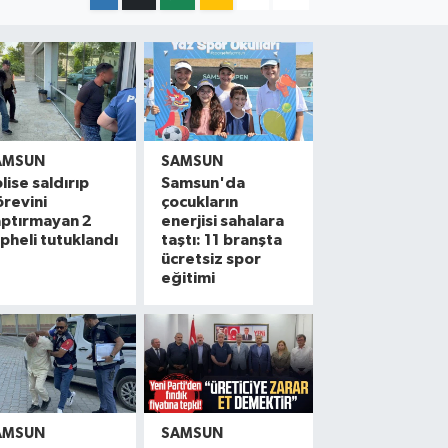
AMSUN
SAMSUN
lise saldırıp
Samsun'da
revini
çocukların
aptırmayan 2
enerjisi sahalara
pheli tutuklandı
taştı: 11 branşta
ücretsiz spor
eğitimi
AMSUN
SAMSUN