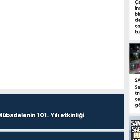
Ça
in
bi
d
ça
tu
S
S
tr
ç
gö
badelenin 101. Yılı etkinliği