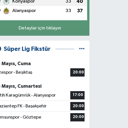
9
Konyaspor
33
40
0
Alanyaspor
33
37
Detaylar için tıklayın
Süper Lig Fikstür
5 Mayıs, Cuma
zespor - Beşiktaş
20:00
6 Mayıs, Cumartesi
tih Karagümrük - Alanyaspor
17:00
ziantep FK - Başakşehir
20:00
msunspor - Göztepe
20:00