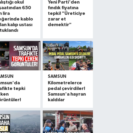
lıştığı okul
Yeni Parti'den
şaatından 650
fındık fiyatına
n lira
tepki! "Üreticiye
eğerinde kablo
zarar et
lan kalıp ustası
demektir"
tuklandı
AMSUN
SAMSUN
amsun'da
Kilometrelerce
afikte tepki
pedal çevirdiler!
eken
Samsun'a hayran
rüntüler!
kaldılar