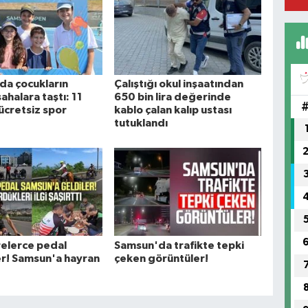
da çocukların
Çalıştığı okul inşaatından
sahalara taştı: 11
650 bin lira değerinde
ücretsiz spor
kablo çalan kalıp ustası
tutuklandı
elerce pedal
Samsun'da trafikte tepki
er! Samsun'a hayran
çeken görüntüler!