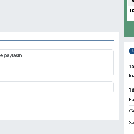
1
1
Ri
1
Fa
Ga
Sa