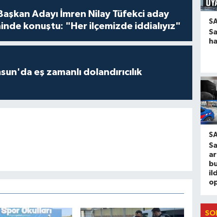
 Başkan Adayı İmren Nilay Tüfekci aday
S
inde konuştu: "Her ilçemizde iddialıyız"
S
h
un'da eş zamanlı dolandırıcılık
S
S
ar
b
il
o
SO