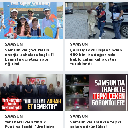
SAMSUN
SAMSUN
Samsun'da çocukların
Çalıştığı okul inşaatından
enerjisi sahalara taştı: 11
650 bin lira değerinde
branşta ücretsiz spor
kablo çalan kalıp ustası
eğitimi
tutuklandı
SAMSUN
SAMSUN
Yeni Parti'den fındık
Samsun'da trafikte tepki
fiyatına tepki! "Üreticiye
çeken görüntüler!