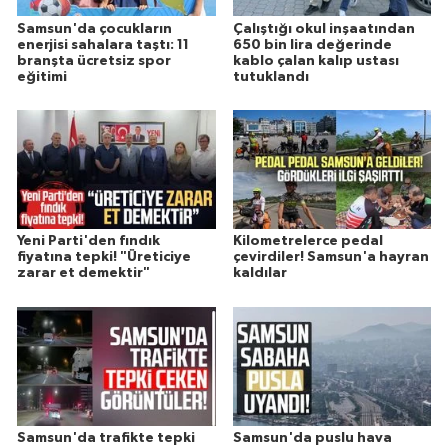
Samsun'da çocukların
Çalıştığı okul inşaatından
enerjisi sahalara taştı: 11
650 bin lira değerinde
branşta ücretsiz spor
kablo çalan kalıp ustası
eğitimi
tutuklandı
Yeni Parti'den fındık
Kilometrelerce pedal
fiyatına tepki! "Üreticiye
çevirdiler! Samsun'a hayran
zarar et demektir"
kaldılar
Samsun'da trafikte tepki
Samsun'da puslu hava