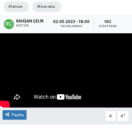
#Samsun
#Ersan aksu
Manşet Haberi
RAHŞAN ÇELIK
02.05.2023 - 18:00
162
EDITÖR
YAYINLANMA
GÖSTERIM
Paylaş
-
+
A
A