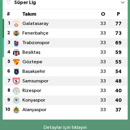
Süper Lig
#
Takım
O
P
1
Galatasaray
33
77
2
Fenerbahçe
33
73
3
Trabzonspor
33
69
4
Beşiktaş
33
59
5
Göztepe
33
55
6
Başakşehir
33
54
7
Samsunspor
33
48
8
Rizespor
33
40
9
Konyaspor
33
40
10
Alanyaspor
33
37
Detaylar için tıklayın