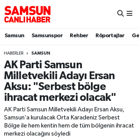
Samsun
Samsun Nöbetçi Eczaneler
Samsun
Samsunspor
Rehber
Röportajlar
Ge
Samsunspor
Samsun Hava Durumu
HABERLER
SAMSUN
Sokak Röportajları
Samsun Namaz Vakitleri
AK Parti Samsun
Genel
Samsun Trafik Yoğunluk Haritası
Milletvekili Adayı Ersan
Aksu: "Serbest bölge
Dünya
Süper Lig Puan Durumu ve Fikstür
ihracat merkezi olacak"
Eğitim
Tüm Manşetler
AK Parti Samsun Milletvekili Adayı Ersan Aksu,
Samsun'a kurulacak Orta Karadeniz Serbest
Sağlık
Son Dakika Haberleri
Bölge ile hem kentin hem de tüm bölgenin ihracat
merkezi olacağını söyledi
Yemek
Haber Arşivi