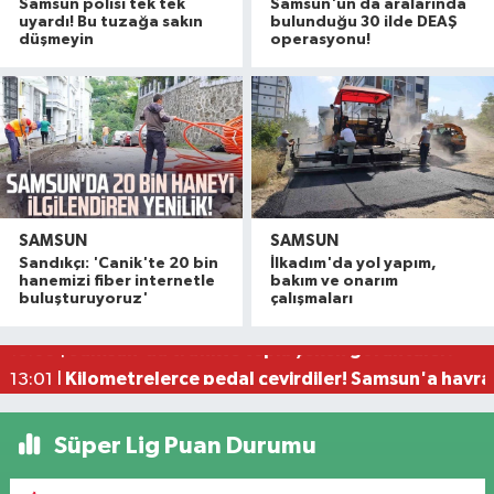
Samsun polisi tek tek
Samsun'un da aralarında
uyardı! Bu tuzağa sakın
bulunduğu 30 ilde DEAŞ
düşmeyin
operasyonu!
SAMSUN
SAMSUN
Samsun'da çocukların enerjisi sahalara taştı: 11 b
14:11 |
Sandıkçı: 'Canik'te 20 bin
İlkadım'da yol yapım,
Çalıştığı okul inşaatından 650 bin lira değerinde
13:58 |
hanemizi fiber internetle
bakım ve onarım
buluşturuyoruz'
çalışmaları
Yeni Parti'den fındık fiyatına tepki! "Üreticiye z
13:23 |
Samsun'da trafikte tepki çeken görüntüler!
13:05 |
Kilometrelerce pedal çevirdiler! Samsun'a hayran
13:01 |
Süper Lig Puan Durumu