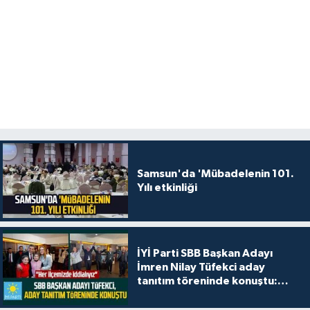
Samsun'da 'Mübadelenin 101.
Yılı etkinliği
İYİ Parti SBB Başkan Adayı
İmren Nilay Tüfekci aday
tanıtım töreninde konuştu:
"Her ilçemizde iddialıyız"