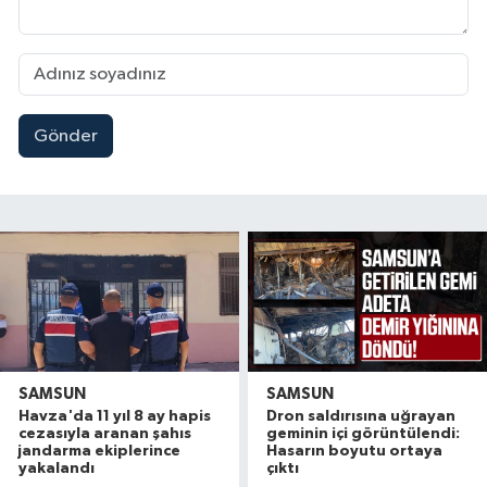
Gönder
SAMSUN
SAMSUN
Havza'da 11 yıl 8 ay hapis
Dron saldırısına uğrayan
cezasıyla aranan şahıs
geminin içi görüntülendi:
jandarma ekiplerince
Hasarın boyutu ortaya
yakalandı
çıktı