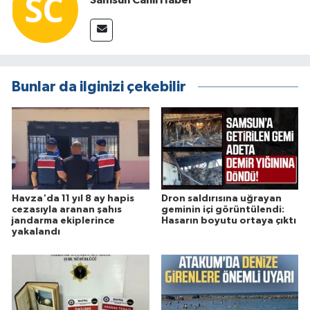
Bunlar da ilginizi çekebilir
Havza'da 11 yıl 8 ay hapis
Dron saldırısına uğrayan
cezasıyla aranan şahıs
geminin içi görüntülendi:
jandarma ekiplerince
Hasarın boyutu ortaya çıktı
yakalandı