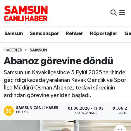
Samsun
Samsun Nöbetçi Eczaneler
Samsun
Samsunspor
Rehber
Röportajlar
Ge
Samsunspor
Samsun Hava Durumu
HABERLER
SAMSUN
Sokak Röportajları
Samsun Namaz Vakitleri
Abanoz görevine döndü
Genel
Samsun Trafik Yoğunluk Haritası
Samsun'un Kavak ilçesinde 5 Eylül 2025 tarihinde
geçirdiği kazada yaralanan Kavak Gençlik ve Spor
Dünya
Süper Lig Puan Durumu ve Fikstür
İlçe Müdürü Osman Abanoz, tedavi sürecinin
ardından görevine yeniden başladı.
Eğitim
Tüm Manşetler
SAMSUN CANLI HABER
01.06.2026 - 13:03
01.06.202
Sağlık
Son Dakika Haberleri
EDITÖR
YAYINLANMA
GÜNCE
Yemek
Haber Arşivi