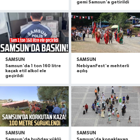
gemi Samsun'a getirildi
SAMSUN
SAMSUN
Samsun'da 1 ton 160 litre
NebiyanFest'e mehterli
kaçak etil alkol ele
açılış
geçirildi
SAMSUN
SAMSUN
Havza'da 11 yıl 8 ay hapis cezasıyla aranan şahı
19:58 |
Samsun'da buğday yüklü
Samsun'da konaklayan