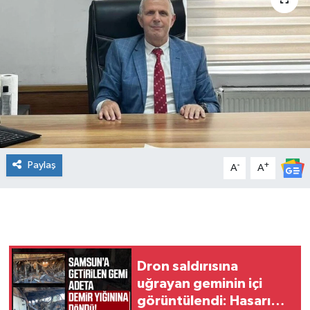
Manşet Haberi
Paylaş
-
+
A
A
Dron saldırısına
uğrayan geminin içi
görüntülendi: Hasarın