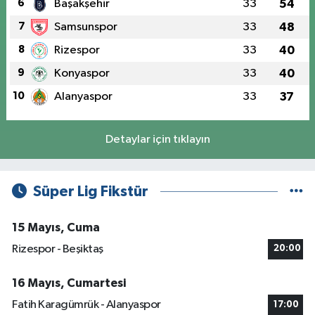
6
Başakşehir
33
54
7
Samsunspor
33
48
8
Rizespor
33
40
9
Konyaspor
33
40
10
Alanyaspor
33
37
Detaylar için tıklayın
Süper Lig Fikstür
15 Mayıs, Cuma
Rizespor - Beşiktaş
20:00
16 Mayıs, Cumartesi
Fatih Karagümrük - Alanyaspor
17:00