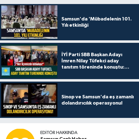
Samsun'da 'Mübadelenin 101.
Yılı etkinliği
İYİ Parti SBB Başkan Adayı
İmren Nilay Tüfekci aday
tanıtım töreninde konuştu:
"Her ilçemizde iddialıyız"
Sinop ve Samsun'da eş zamanlı
dolandırıcılık operasyonu!
EDITÖR HAKKINDA
Samsun Canlı Haber