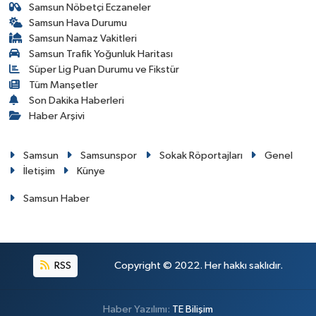
Samsun Nöbetçi Eczaneler
Samsun Hava Durumu
Samsun Namaz Vakitleri
Samsun Trafik Yoğunluk Haritası
Süper Lig Puan Durumu ve Fikstür
Tüm Manşetler
Son Dakika Haberleri
Haber Arşivi
Samsun
Samsunspor
Sokak Röportajları
Genel
İletişim
Künye
Samsun Haber
RSS
Copyright © 2022. Her hakkı saklıdır.
Haber Yazılımı:
TE Bilişim