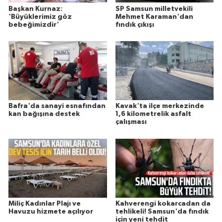
Başkan Kurnaz:
SP Samsun milletvekili
'Büyüklerimiz göz
Mehmet Karaman'dan
bebeğimizdir'
fındık çıkışı
Bafra'da sanayi esnafından
Kavak'ta ilçe merkezinde
kan bağışına destek
1,6 kilometrelik asfalt
çalışması
Miliç Kadınlar Plajı ve
Kahverengi kokarcadan da
Havuzu hizmete açılıyor
tehlikeli! Samsun'da fındık
için yeni tehdit