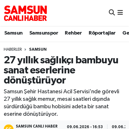
Samsun
Samsun Nöbetçi Eczaneler
Samsun
Samsunspor
Rehber
Röportajlar
Ge
Samsunspor
Samsun Hava Durumu
HABERLER
SAMSUN
Sokak Röportajları
Samsun Namaz Vakitleri
27 yıllık sağlıkçı bambuyu
Genel
Samsun Trafik Yoğunluk Haritası
sanat eserlerine
dönüştürüyor
Dünya
Süper Lig Puan Durumu ve Fikstür
Samsun Şehir Hastanesi Acil Servisi'nde görevli
Eğitim
Tüm Manşetler
27 yıllık sağlık memur, mesai saatleri dışında
sürdürdüğü bambu hobisini adeta bir sanat
Sağlık
Son Dakika Haberleri
eserine dönüştürüyor.
Yemek
Haber Arşivi
SAMSUN CANLI HABER
09.06.2026 - 16:53
09.06.20