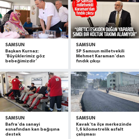
SAMSUN
SAMSUN
Başkan Kurnaz:
SP Samsun milletvekili
'Büyüklerimiz göz
Mehmet Karaman'dan
bebeğimizdir'
fındık çıkışı
SAMSUN
SAMSUN
Bafra'da sanayi
Kavak'ta ilçe merkezinde
esnafından kan bağışına
1,6 kilometrelik asfalt
destek
çalışması