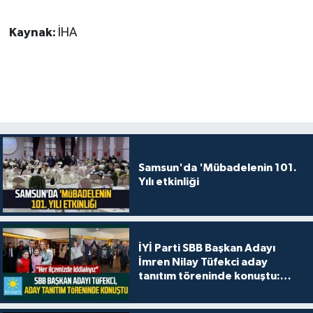
Kaynak:
İHA
Samsun'da 'Mübadelenin 101.
Yılı etkinliği
İYİ Parti SBB Başkan Adayı
İmren Nilay Tüfekci aday
tanıtım töreninde konuştu:
"Her ilçemizde iddialıyız"