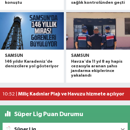
konuştu
sağlık kontrolünden geçti
SAMSUN
SAMSUN
146 yıldır Karadeniz'de
Havza'da 11 yıl 8 ay hapis
Başkan Kurnaz: 'Büyüklerimiz göz bebeğimizdir
12:20 |
denizcilere yol gösteriyor
cezasıyla aranan şahıs
SP Samsun milletvekili Mehmet Karaman'dan fınd
12:20 |
jandarma ekiplerince
yakalandı
Bafra'da sanayi esnafından kan bağışına destek
11:41 |
Kavak'ta ilçe merkezinde 1,6 kilometrelik asfalt 
11:08 |
Miliç Kadınlar Plajı ve Havuzu hizmete açılıyor
10:52 |
Süper Lig Puan Durumu
Süper Lig