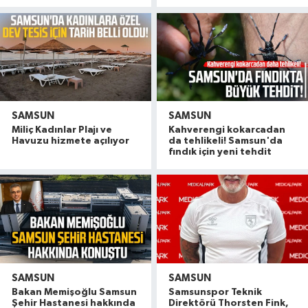
SAMSUN
SAMSUN
Miliç Kadınlar Plajı ve
Kahverengi kokarcadan
Havuzu hizmete açılıyor
da tehlikeli! Samsun'da
fındık için yeni tehdit
SAMSUN
SAMSUN
Bakan Memişoğlu Samsun
Samsunspor Teknik
Şehir Hastanesi hakkında
Direktörü Thorsten Fink,