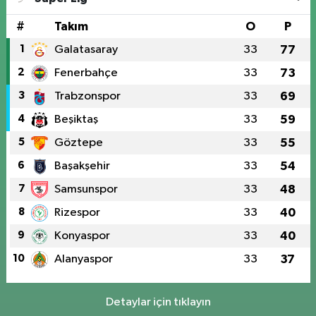
#
Takım
O
P
1
Galatasaray
33
77
2
Fenerbahçe
33
73
3
Trabzonspor
33
69
4
Beşiktaş
33
59
5
Göztepe
33
55
6
Başakşehir
33
54
7
Samsunspor
33
48
8
Rizespor
33
40
9
Konyaspor
33
40
10
Alanyaspor
33
37
Detaylar için tıklayın