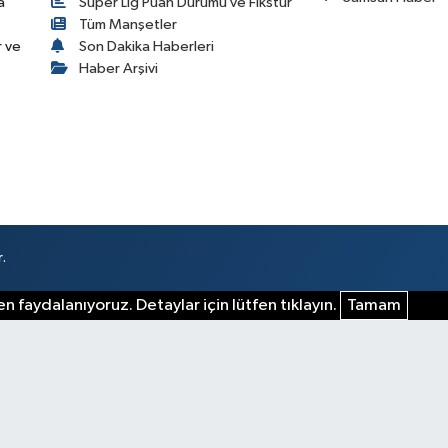
a
Süper Lig Puan Durumu ve Fikstür
Tüm Manşetler
r ve
Son Dakika Haberleri
Haber Arşivi
.
n faydalanıyoruz. Detaylar için lütfen tıklayın.
Tamam