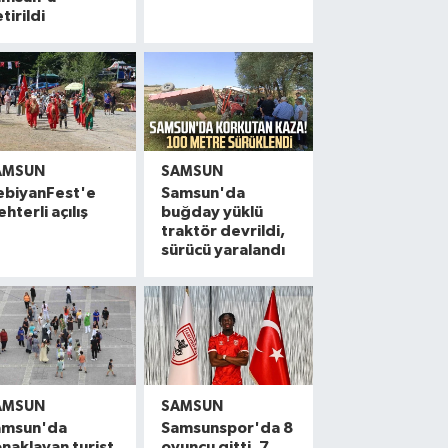
tirildi
AMSUN
SAMSUN
ebiyanFest'e
Samsun'da
hterli açılış
buğday yüklü
traktör devrildi,
sürücü yaralandı
AMSUN
SAMSUN
amsun'da
Samsunspor'da 8
naklayan turist
oyuncu gitti, 7