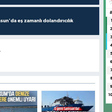
un'da eş zamanlı dolandırıcılık
r
1