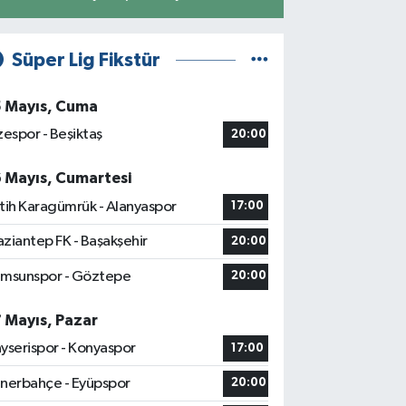
Süper Lig Fikstür
5 Mayıs, Cuma
zespor - Beşiktaş
20:00
6 Mayıs, Cumartesi
tih Karagümrük - Alanyaspor
17:00
ziantep FK - Başakşehir
20:00
msunspor - Göztepe
20:00
7 Mayıs, Pazar
yserispor - Konyaspor
17:00
nerbahçe - Eyüpspor
20:00