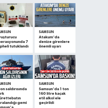
AMSUN
SAMSUN
yuşturucu
Atakum'da
perasyonunda 7
denize girenlere
pheli tutuklandı
önemli uyarı
AMSUN
SAMSUN
on saldırısında
Samsun'da 1 ton
ürk
160 litre kaçak
ürettebatın
etil alkol ele
ralandığı gemi
geçirildi
amsun'a