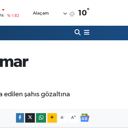
°
10
Alaçam
20
%0.02
90
%0.19
80
%0.18
9000
%0.19
smar
0
,00
%0
N
74
%-1.82
 edilen şahıs gözaltına
-
+
A
A