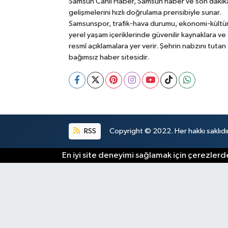
Samsun Canlı Haber, Samsun haber ve son dakik
gelişmelerini hızlı doğrulama prensibiyle sunar.
Samsunspor, trafik-hava durumu, ekonomi-kültü
yerel yaşam içeriklerinde güvenilir kaynaklara ve
resmî açıklamalara yer verir. Şehrin nabzını tutan
bağımsız haber sitesidir.
RSS
Copyright © 2022. Her hakkı saklıdır
En iyi site deneyimi sağlamak için çerezlerde