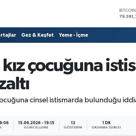
DOLAR
45,436
EURO
53,386
rtajlar
Gez & Keşfet
Yeme - İçme
STERLİN
61,603
G.ALTIN
6862,0
 kız çocuğuna isti
BİST10
14.598
BITCOI
zaltı
79.591,
ocuğuna cinsel istismarda bulunduğu iddia
19:06
15.06.2026 - 19:15
12
1 DK
A
GÜNCELLEME
GÖSTERIM
OKUNMA SÜRESI