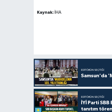
Kaynak:
İHA
EDITÖRÜN SEÇTIĞI
Samsun'da 'Mü
EDITÖRÜN SEÇTIĞI
İYİ Parti SBB
tanıtım tören