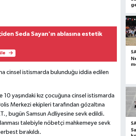
ge
çiden Seda Sayan'ın ablasına estetik
S
üle
N
me
a cinsel istismarda bulunduğu iddia edilen
de 10 yaşındaki kız çocuğuna cinsel istismarda
olis Merkezi ekipleri tarafından gözaltına
.T., bugün Samsun Adliyesine sevk edildi.
uklanması talebiyle nöbetçi mahkemeye sevk
S
S
serbest bırakıldı.
ko