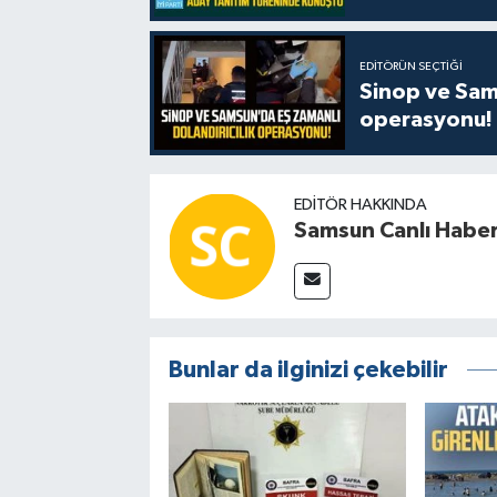
EDITÖRÜN SEÇTIĞI
Sinop ve Sams
operasyonu!
EDITÖR HAKKINDA
Samsun Canlı Habe
Bunlar da ilginizi çekebilir