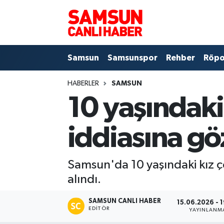
Samsun
Samsun Nöbetçi Eczaneler
Samsun
Samsunspor
Rehber
Röpo
Samsunspor
Samsun Hava Durumu
HABERLER
SAMSUN
Sokak Röportajları
Samsun Namaz Vakitleri
10 yaşındaki
Genel
Samsun Trafik Yoğunluk Haritası
iddiasına gö
Dünya
Süper Lig Puan Durumu ve Fikstür
Samsun'da 10 yaşındaki kız ç
Eğitim
Tüm Manşetler
alındı.
Sağlık
Son Dakika Haberleri
SAMSUN CANLI HABER
15.06.2026 - 
EDITÖR
YAYINLANM
Yemek
Haber Arşivi