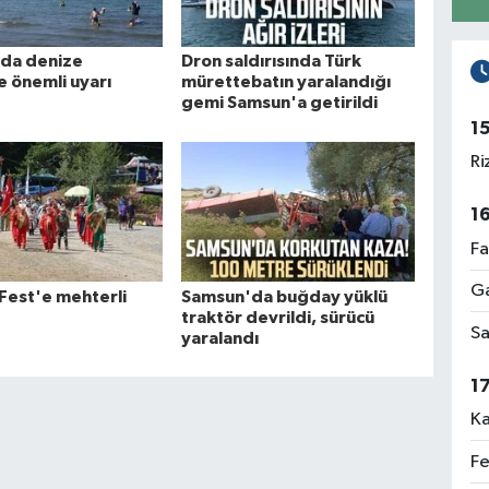
da denize
Dron saldırısında Türk
e önemli uyarı
mürettebatın yaralandığı
gemi Samsun'a getirildi
1
Ri
1
Fa
Ga
Fest'e mehterli
Samsun'da buğday yüklü
traktör devrildi, sürücü
Sa
yaralandı
1
Ka
Fe