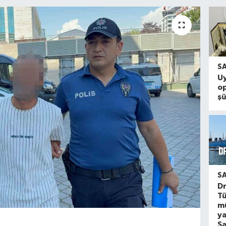
S
U
o
şü
S
Dr
T
m
ya
S