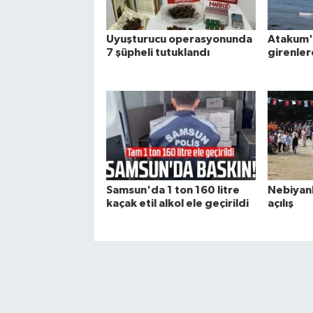
Uyuşturucu operasyonunda
Atakum'
7 şüpheli tutuklandı
girenler
Samsun'da 1 ton 160 litre
Nebiyan
kaçak etil alkol ele geçirildi
açılış