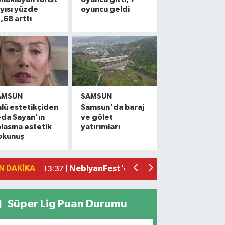
yısı yüzde
oyuncu geldi
,68 arttı
AMSUN
SAMSUN
lü estetikçiden
Samsun'da baraj
Uyuşturucu operasyonunda 7 şüpheli 
15:27 |
da Sayan'ın
ve gölet
lasına estetik
yatırımları
Atakum'da denize girenlere önemli uya
15:18 |
okunuş
Dron saldırısında Türk mürettebatın ya
15:12 |
Samsun'da 1 ton 160 litre kaçak etil alko
13:47 |
N DAKIKA
NebiyanFest'e mehterli açılış
13:37 |
Süper Lig Puan Durumu