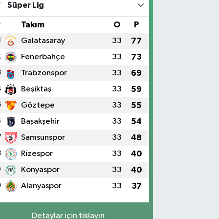
Süper Lig
#
Takım
O
P
1
Galatasaray
33
77
2
Fenerbahçe
33
73
3
Trabzonspor
33
69
4
Beşiktaş
33
59
5
Göztepe
33
55
6
Başakşehir
33
54
7
Samsunspor
33
48
8
Rizespor
33
40
9
Konyaspor
33
40
0
Alanyaspor
33
37
Detaylar için tıklayın