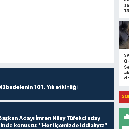
sa
13
S
Ün
Se
ab
d
badelenin 101. Yılı etkinliği
SO
 Başkan Adayı İmren Nilay Tüfekci aday
inde konuştu: "Her ilçemizde iddialıyız"