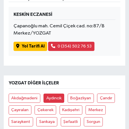
KESKİN ECZANESİ
Çapanoğlu mah. Cemil Çiçek cad. no:87/B
Merkez/YOZGAT
Yol Tarifi Al
0 (354) 502 76 53
YOZGAT DIĞER İLÇELER
Akdağmadeni
Aydıncık
Boğazlıyan
Çandır
Çayıralan
Çekerek
Kadışehri
Merkez
Saraykent
Sarıkaya
Şefaatli
Sorgun