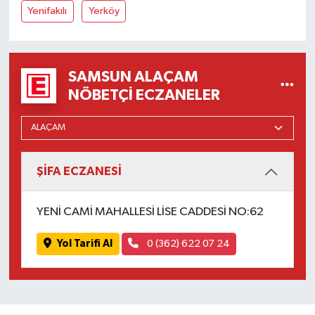
Yenifakılı
Yerköy
SAMSUN ALAÇAM
NÖBETÇI ECZANELER
ŞİFA ECZANESİ
YENİ CAMİ MAHALLESİ LİSE CADDESİ NO:62
Yol Tarifi Al
0 (362) 622 07 24