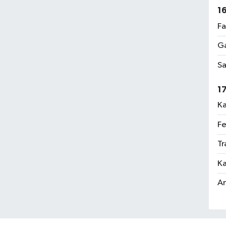
1
Fa
Ga
Sa
1
Ka
Fe
Tr
Ka
An