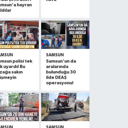
amsun'a hayran
ldılar
AMSUN
SAMSUN
msun polisi tek
Samsun'un da
k uyardı! Bu
aralarında
zağa sakın
bulunduğu 30
üşmeyin
ilde DEAŞ
operasyonu!
AMSUN
SAMSUN