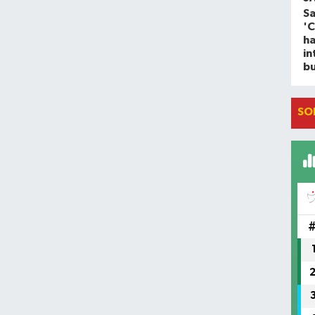
Sa
'C
ha
in
bu
SO