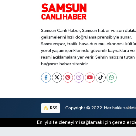
Samsun Canlı Haber, Samsun haber ve son dakik
gelişmelerini hızlı doğrulama prensibiyle sunar.
Samsunspor, trafik-hava durumu, ekonomi-kültü
yerel yaşam içeriklerinde güvenilir kaynaklara ve
resmî açıklamalara yer verir. Şehrin nabzını tutan
bağımsız haber sitesidir.
RSS
Copyright © 2022. Her hakkı saklıdır
En iyi site deneyimi sağlamak için çerezlerde