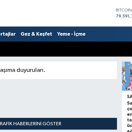
BITCOI
79.591,
DOLAR
45,436
rtajlar
Gez & Keşfet
Yeme - İçme
EURO
53,386
STERLİN
61,603
G.ALTIN
6862,0
taşıma duyuruları.
BİST10
14.598
S
S
ço
en
ta
RAFIK HABERLERINI GÖSTER
üc
eğ