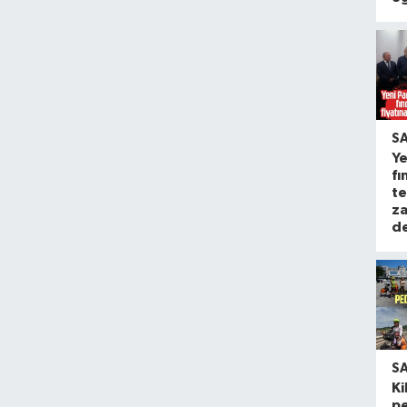
S
Ye
fı
te
za
d
S
Ki
pe