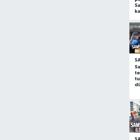
S
ka
S
Sa
te
tu
d
S