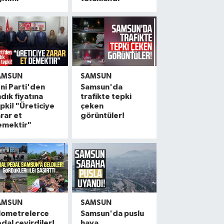
AMSUN
SAMSUN
ni Parti'den
Samsun'da
ndık fiyatına
trafikte tepki
pki! "Üreticiye
çeken
rar et
görüntüler!
emektir"
AMSUN
SAMSUN
lometrelerce
Samsun'da puslu
dal çevirdiler!
hava