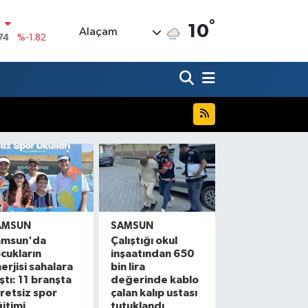
°
N
10
Alaçam
74
%-1.82
20
%0.02
90
%0.19
80
%0.18
9000
%0.19
0
,00
%0
AMSUN
SAMSUN
amsun'da
Çalıştığı okul
cukların
inşaatından 650
erjisi sahalara
bin lira
ştı: 11 branşta
değerinde kablo
retsiz spor
çalan kalıp ustası
itimi
tutuklandı