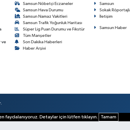
Samsun Nöbetçi Eczaneler
Samsun
Samsun Hava Durumu
Sokak Röportajl
Samsun Namaz Vakitleri
İletişim
Samsun Trafik Yoğunluk Haritası
Samsun Haber
a
Süper Lig Puan Durumu ve Fikstür
Tüm Manşetler
r ve
Son Dakika Haberleri
Haber Arşivi
.
n faydalanıyoruz. Detaylar için lütfen tıklayın.
Tamam