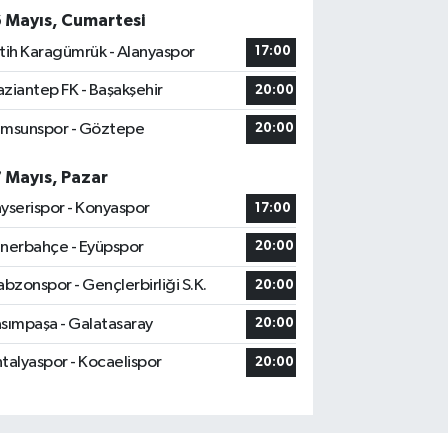
6 Mayıs, Cumartesi
tih Karagümrük - Alanyaspor
17:00
ziantep FK - Başakşehir
20:00
msunspor - Göztepe
20:00
7 Mayıs, Pazar
yserispor - Konyaspor
17:00
nerbahçe - Eyüpspor
20:00
abzonspor - Gençlerbirliği S.K.
20:00
sımpaşa - Galatasaray
20:00
talyaspor - Kocaelispor
20:00